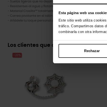
- Suelas ligeras que no dejan marcas.
- Resistentes al agua y flotantes; pesan solo unos gramos.
- Material Croslite™ totalmente moldeado para una amortiguac
Esta página web usa cookie
- Correa pivotante en el talón para un ajuste más seguro.
Este sitio web utiliza cookie
- Añádele tu toque personal con nuestros Jibbitz™.
tráfico. Compartimos datos d
combinarla con otra informac
Los clientes que compraron este pr
Rechazar
-20%
-20%