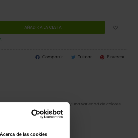
AÑADIR A LA CESTA
A
Compartir
Tuitear
Pinterest
ivo que es fácil de poner y quitar, y una variedad de colores
Acerca de las cookies