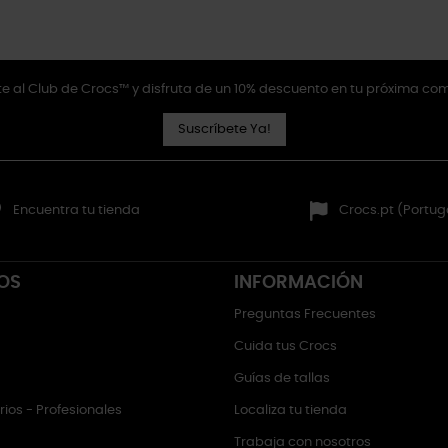
e al Club de Crocs™ y disfruta de un 10% descuento en tu próxima co
Suscríbete Ya!
Encuentra tu tienda
Crocs.pt (Portug
OS
INFORMACIÓN
Preguntas Frecuentes
Cuida tus Crocs
Guías de tallas
ios - Profesionales
Localiza tu tienda
Trabaja con nosotros