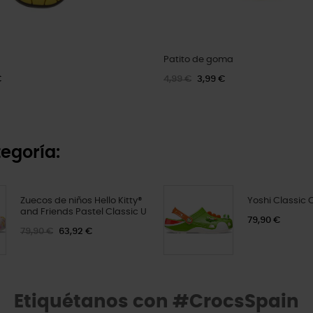
Patito de goma
€
4,99 €
3,99 €
egoría:
Zuecos de niños Hello Kitty®
Yoshi Classic 
and Friends Pastel Classic U
79,90 €
79,90 €
63,92 €
Etiquétanos con #CrocsSpain