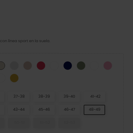
on línea sport en la suela.
k
Atmosphere
Quartz
Digital Raspberry
White
Navy
Cargo
White/Starfish
Pink Lemo
Stucco/Melon
 Frost/Guava
White/Serene Green
Turmeric
37-38
38-39
39-40
41-42
43-44
45-46
46-47
48-49
50-51
51-52
52-53