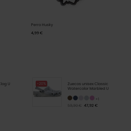
Perro Husky
4,99 €
-20%
Clog U
Zuecos unisex Classic
Watercolor Marbled U
+1
59,90 €
47,92 €