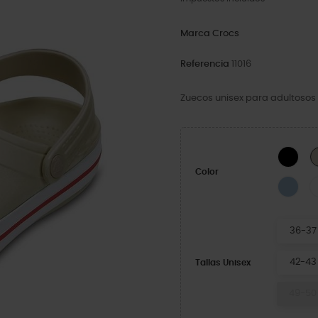
Marca
Crocs
Referencia
11016
Zuecos unisex para adultosos c
Blac
Color
Blue
36-37
42-43
Tallas Unisex
49-50