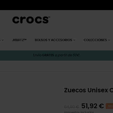
S
JIBBITZ™
BOLSOS Y ACCESORIOS
COLECCIONES
Envío
GRATIS
a partir de 50€.
Zuecos Unisex 
51,92 €
64,90 €
DES
Impuestos incluidos