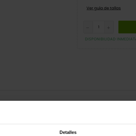
Ver guía de tallas
DISPONIBILIDAD INMEDIAT
erial Croslite™ para adaptarse perfectamente al pie, un diseño deport
Detalles