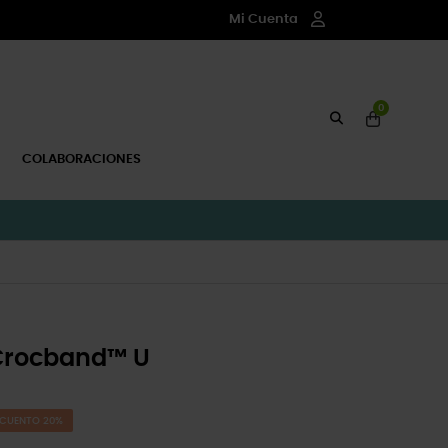
Mi Cuenta
0
COLABORACIONES
Crocband™ U
CUENTO 20%