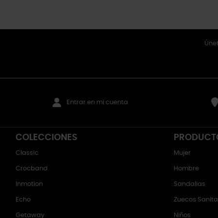
Únet
Entrar en mi cuenta
COLECCIONES
PRODUCT
Classic
Mujer
Crocband
Hombre
Inmotion
Sandalias
Echo
Zuecos Sanitar
Getaway
Niños