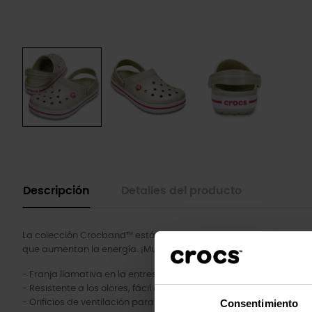
Descripción
Detalles del producto
La colección Crocband™ está fabricada con el característico mat
que aumentan la energía. ¡Muestra tus rayas!
- Franja llamativa en la entresuela para un look deportivo.
- Resistente a los olores, fácil de limpiar y de secado rápido.
Consentimiento
- Orificios de ventilación para una mayor transpirabilidad.