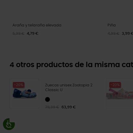
Araña y telaraña elevada
Piña
5,99 €
4,79 €
4,99 €
3,99 
4 otros productos de la misma cat
-20%
-20%
Zuecos unisex Zootopia 2
Classic U
79,99 €
63,99 €