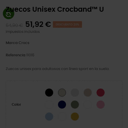
Zuecos Unisex Crocband™ U
51,92 €
64,90 €
DESCUENTO 20%
Impuestos incluidos
Marca
Crocs
Referencia
11016
Zuecos unisex para adultosos con línea sport en la suela.
Black
Atmosphere
Quartz
Digital Raspberr
Stucco/Melon
White
Navy
Cargo
White/Starfish
Pink Lemonade
Color
Blue Frost/Guava
White/Serene Green
Turmeric