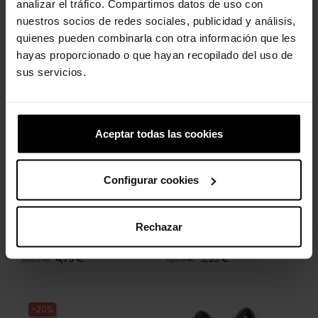
analizar el tráfico. Compartimos datos de uso con
nuestros socios de redes sociales, publicidad y análisis,
quienes pueden combinarla con otra información que les
hayas proporcionado o que hayan recopilado del uso de
Los clientes que compraron este
sus servicios.
producto también han comprado:
-20%
-20%
Aceptar todas las cookies
Configurar cookies
Rechazar
Araña y telaraña elevada
Piña
5,99 €
4,79 €
4,99 €
3,99 €
-20%