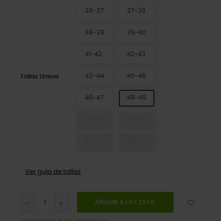
36-37
37-38
38-39
39-40
41-42
42-43
43-44
45-46
Tallas Unisex
46-47
48-49
49-50
50-51
51-52
52-53
Ver guía de tallas
AÑADIR A LA CESTA