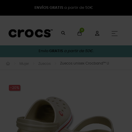
ENVÍOS GRATIS
a partir de 50€
0
Naveg
☰
Envío
GRATIS
a partir de 50€.
Zuecos unisex Crocband™ U
Mujer
Zuecos
-20%