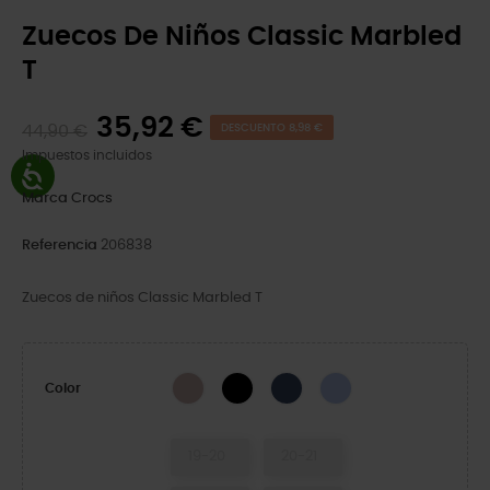
Zuecos De Niños Classic Marbled
T
35,92 €
44,90 €
DESCUENTO 8,98 €
Impuestos incluidos
Marca
Crocs
Referencia
206838
Zuecos de niños Classic Marbled T
Quartz/Multi
Black/White
Navy/Multi
Moon Jelly/Multi
Color
19-20
20-21