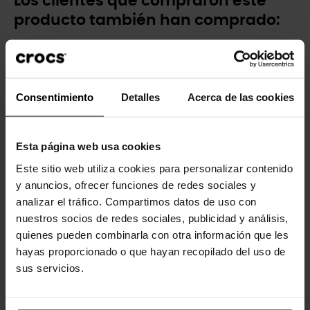
Los clientes que compraron este
producto también han comprado:
-20%
-20%
Consentimiento
Detalles
Acerca de las cookies
Esta página web usa cookies
Este sitio web utiliza cookies para personalizar contenido
Zuecos de niños Classic...
Dinosaurio verde
y anuncios, ofrecer funciones de redes sociales y
44,90 €
35,92 €
4,99 €
3,99 €
analizar el tráfico. Compartimos datos de uso con
nuestros socios de redes sociales, publicidad y análisis,
quienes pueden combinarla con otra información que les
-20%
-20%
hayas proporcionado o que hayan recopilado del uso de
sus servicios.