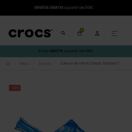
ENVÍOS GRATIS
a partir de 50€
0
Naveg
☰
Envío
GRATIS
a partir de 50€.
Zuecos de niños Classic Marbled T
Niños
Zuecos
-20%