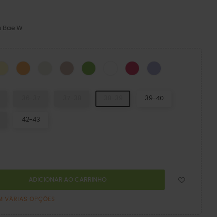
s Bae W
Daylily
Orangesicle
Osso
Quartz
Kiwi
WHITE
Dragon Fruit
Névoa de Malva
CK
36-37
37-38
38-39
39-40
42-43
ADICIONAR AO CARRINHO
M VÁRIAS OPÇÕES