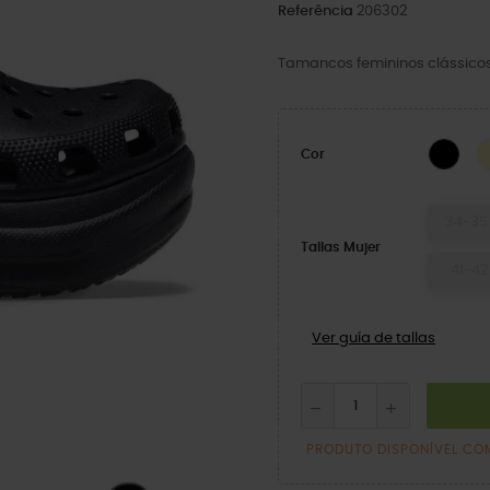
Referência
206302
Tamancos femininos clássico
BLA
Cor
34-35
Tallas Mujer
41-42
Ver guía de tallas
PRODUTO DISPONÍVEL CO