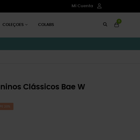
Mi Cuenta
0
COLEÇOES
COLABS
inos Clássicos Bae W
PE 20%