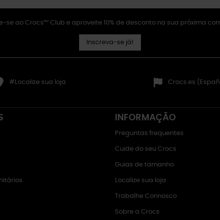
e-se ao Crocs™ Club e aproveite 10% de desconto na sua próxima co
Inscreva-se já!
#Localize sua loja
Crocs.es (Españ
S
INFORMAÇÃO
Preguntas frequentes
Cuide do seu Crocs
Guias de tamanho
itários
Localize sua loja
Trabalhe Connosco
Sobre a Crocs