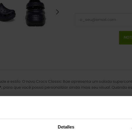
NOT
tude e estilo. O novo Crocs Classic Bae apresenta um solado superc
, para que você possa personalizar ainda mais seu visual. Quando es
Detalles