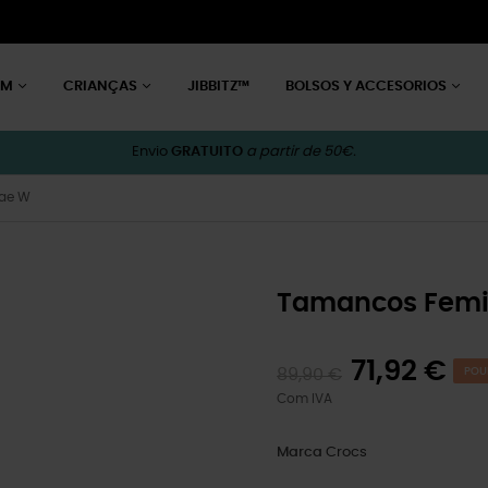
EM
CRIANÇAS
JIBBITZ™
BOLSOS Y ACCESORIOS
Envio
GRATUITO
a partir de 50€.
Bae W
Tamancos Femin
71,92 €
89,90 €
POU
Com IVA
Marca
Crocs