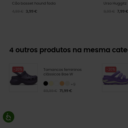
Cão basset hound fada
Urso Huggitz
4,99 €
3,99 €
9,99 €
7,99 
4 outros produtos na mesma cate
-20%
-20%
Tamancos femininos
clássicos Bae W
+9
89,99 €
71,99 €