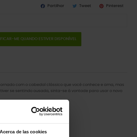
Partilhar
Tweet
Pinterest
IFICAR-ME QUANDO ESTIVER DISPONÍVEL
ontornado com o cabedal clássico que você conhece e ama, mas
tiver se sentindo ousada, sinta-se à vontade para usar o novo
Acerca de las cookies