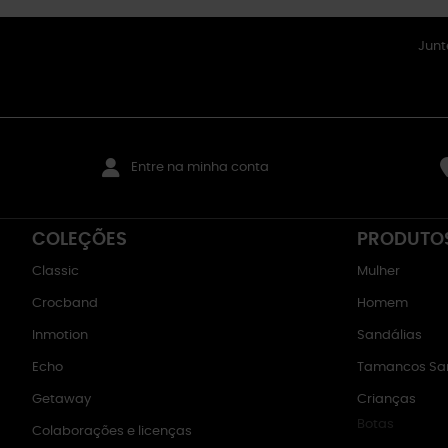
Junt
Entre na minha conta
COLEÇÕES
PRODUTO
Classic
Mulher
Crocband
Homem
Inmotion
Sandálias
Echo
Tamancos San
Getaway
Crianças
Botas
Colaborações e licenças