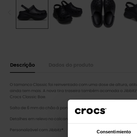
Descrição
Dados do produto
O tamanco Classic foi reinventado com uma dose de altura, ati
ainda tem mais. A nova tira traseira também acomoda o Jibbitz®
Crocs Classic Bae.
Salto de 6 mm do chão à ponta.
Detalhes em relevo no calcanhar, gáspea e contraforte.
Personalizável com Jibbitz®.
Consentimiento