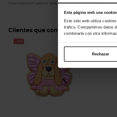
Crocs Comfort® icônico: Leve. Flexível. Conforto de todos os ângul
Esta página web usa cookie
Este sitio web utiliza cookie
tráfico. Compartimos datos d
Clientes que compraram este prod
combinarla con otra informac
-20%
-20%
Rechazar