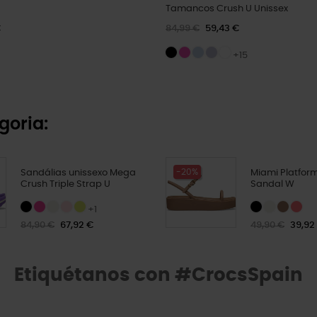
Tamancos Crush U Unissex
€
84,99 €
59,43 €
+15
goria:
-20%
Sandálias unissexo Mega
Miami Platform
Crush Triple Strap U
Sandal W
+1
84,90 €
67,92 €
49,90 €
39,92
Etiquétanos con #CrocsSpain