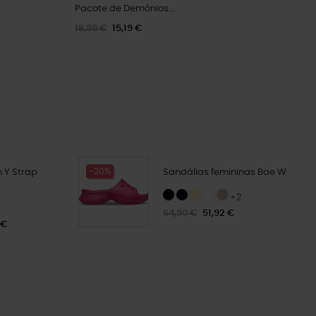
Pacote de Demônios...
18,99 €
15,19 €
-20%
 Y Strap
Sandálias femininas Bae W
+2
64,90 €
51,92 €
 €