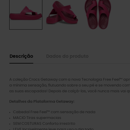
Descrição
Dados do produto
A coleção Crocs Getaway com a nova Tecnologia Free Feel™ apre
a mínima sensação, flutuando sobre o seu pé e se movendo com 
as suas escapadas! Depois de calçá-los, você nunca mais vai que
Detalhes da Plataforma Getaway:
Cabedal Free Feel™ com sensação de nada
MACIO Tiras supermacias
SEM COSTURAS Conforto irrestrito
LEVE Incrivelmente leve para uso o dia todo