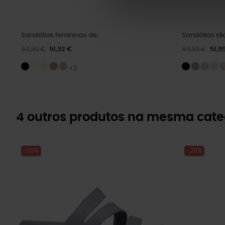
Sandálias femininas de...
Sandálias slid
64,90 €
51,92 €
64,99 €
51,9
+2
4 outros produtos na mesma cate
-20%
-20%