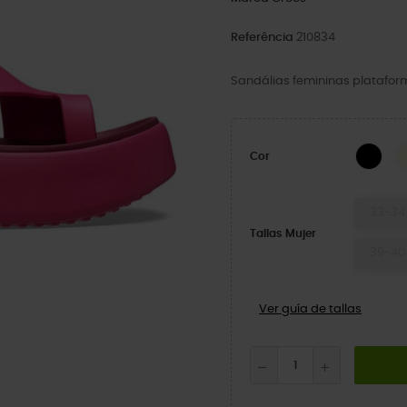
Referência
210834
Sandálias femininas platafo
BLA
Cor
33-34
Tallas Mujer
39-40
Ver guía de tallas