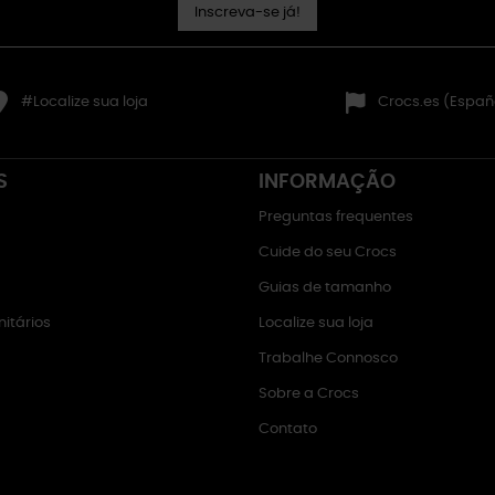
Inscreva-se já!
#Localize sua loja
Crocs.es (Españ
S
INFORMAÇÃO
Preguntas frequentes
Cuide do seu Crocs
Guias de tamanho
itários
Localize sua loja
Trabalhe Connosco
Sobre a Crocs
Contato