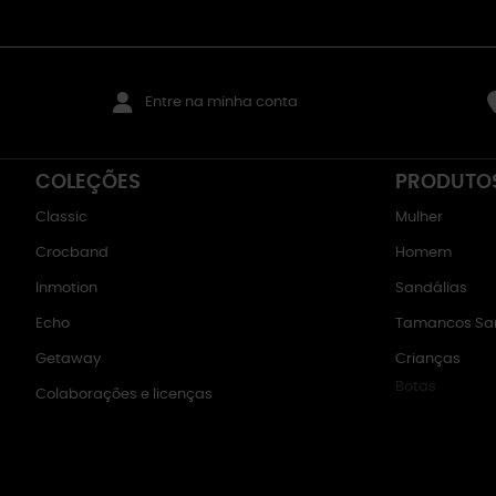
Entre na minha conta
COLEÇÕES
PRODUTO
Classic
Mulher
Crocband
Homem
Inmotion
Sandálias
Echo
Tamancos San
Getaway
Crianças
Botas
Colaborações e licenças