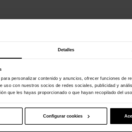
Detalles
uto também compraram:
-20%
s
s para personalizar contenido y anuncios, ofrecer funciones de re
e uso con nuestros socios de redes sociales, publicidad y análi
ión que les hayas proporcionado o que hayan recopilado del uso
Configurar cookies
Ace