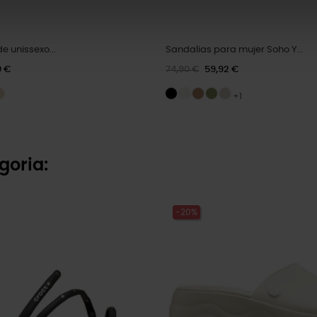
e unissexo...
Sandalias para mujer Soho Y...
9 €
74,90 €
59,92 €
+1
goria:
-20%