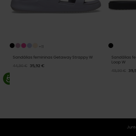
+11
Sandálias femininas Getaway Strappy W
Sandálias f
Loop W
44,90 €
35,92 €
49,90 €
39,
Junt