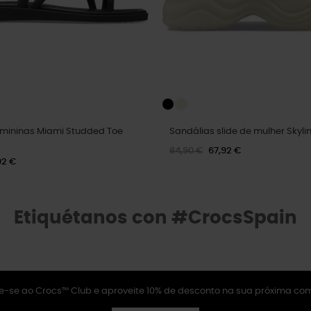
emininas Miami Studded Toe
Sandálias slide de mulher Skyli
84,90 €
67,92 €
92 €
Etiquétanos con #CrocsSpain
e-se ao Crocs™ Club e aproveite 10% de desconto na sua próxima co