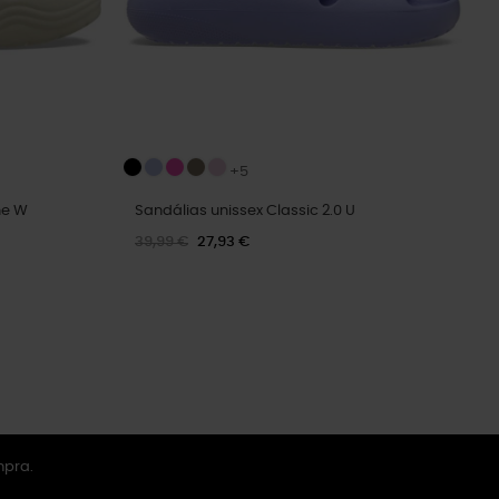
+5
ne W
Sandálias unissex Classic 2.0 U
39,99 €
27,93 €
mpra.