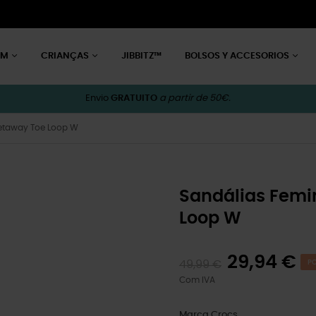
EM
CRIANÇAS
JIBBITZ™
BOLSOS Y ACCESORIOS
Envio
GRATUITO
a partir de 50€.
Getaway Toe Loop W
Sandálias Femi
Loop W
29,94 €
49,99 €
PO
Com IVA
Marca
Crocs