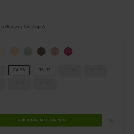
rma Getaway Toe Loop W
CK
Sandstone
Golden Hour
Jade Tint
Truffle
Pink Caramel
Dragon Fruit
34-35
36-37
37-38
38-39
41-42
42-43
ADICIONAR AO CARRINHO