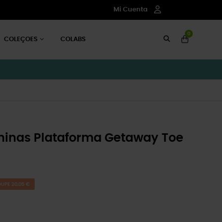
Mi Cuenta
0
COLEÇOES
COLABS
ninas Plataforma Getaway Toe
UPE 20,05 €