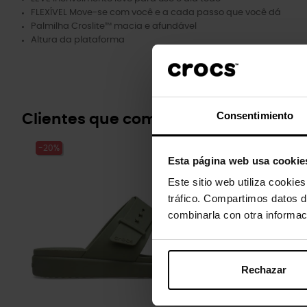
FLEXÍVEL Move-se com você e a cada passo que você dá
Palmilha Croslite™ macia e afundável
Altura da plataforma
Consentimiento
Clientes que compraram este prod
-20%
-20%
Esta página web usa cookie
Este sitio web utiliza cookie
tráfico. Compartimos datos d
combinarla con otra informac
Rechazar