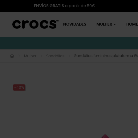
ENVÍOS GRATIS
a partir de 50€
NOVIDADES
MULHER
HOM
Sandálias femininas plataforma 
Mulher
Sandálias
-40%