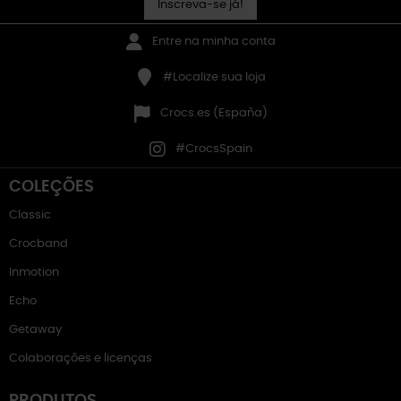
Inscreva-se já!
Entre na minha conta
#Localize sua loja
Crocs.es (España)
#CrocsSpain
COLEÇÕES
Classic
Crocband
Inmotion
Echo
Getaway
Colaborações e licenças