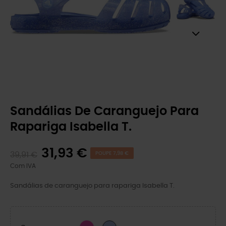
Sandálias De Caranguejo Para
Rapariga Isabella T.
31,93 €
39,91 €
POUPE 7,98 €
Com IVA
Sandálias de caranguejo para rapariga Isabella T.
Suco
Geleia da Lua