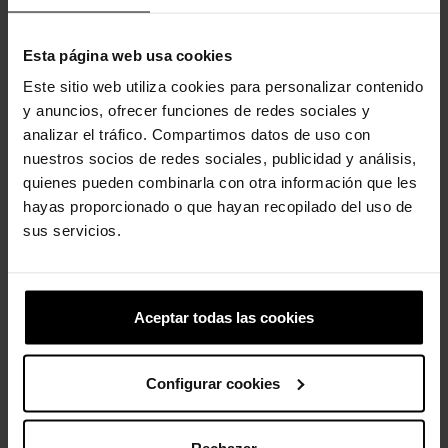
produto também compraram:
-20%
-20%
Esta página web usa cookies
Este sitio web utiliza cookies para personalizar contenido
y anuncios, ofrecer funciones de redes sociales y
analizar el tráfico. Compartimos datos de uso con
nuestros socios de redes sociales, publicidad y análisis,
quienes pueden combinarla con otra información que les
hayas proporcionado o que hayan recopilado del uso de
sus servicios.
Sandálias de criança...
Sandálias slide de mulher...
39,99 €
31,99 €
44,90 €
35,92 €
Aceptar todas las cookies
-20%
-20%
Configurar cookies