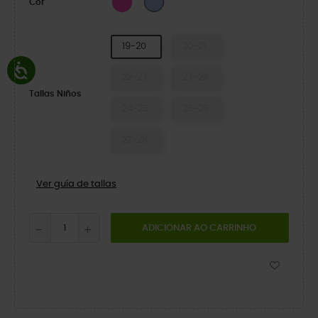
Cor
19-20
20-21
22-23
23-24
Tallas Niños
24-25
25-26
27-28
Ver guía de tallas
ADICIONAR AO CARRINHO