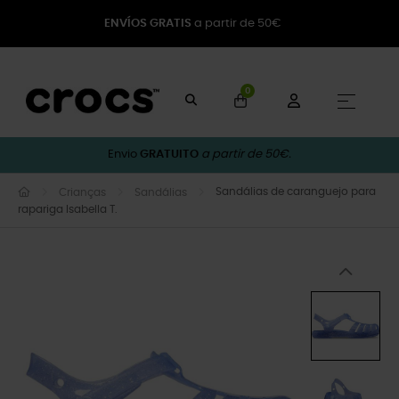
ENVÍOS GRATIS
a partir de 50€
0
Toggle
☰
Envio
GRATUITO
a partir de 50€.
Sandálias de caranguejo para
Crianças
Sandálias
rapariga Isabella T.