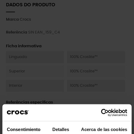
DADOS DO PRODUTO
Marca
Crocs
Referência
SIN EAN_159_C4
Ficha informativa
Linguado
100% Croslite™
Superior
100% Croslite™
Interior
100% Croslite™
Referências específicas
Clientes que compraram este
Consentimiento
Detalles
Acerca de las cookies