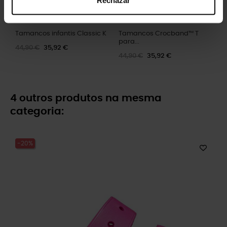
Rechazar
Tamancos infantis Classic K
Tamancos Crocband™ T
para...
44,90 €
35,92 €
44,90 €
35,92 €
4 outros produtos na mesma
categoria:
-20%