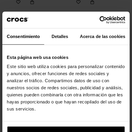
Tamancos unissex Echo U
Chinelos femininos Mellow...
79,90 €
63,92 €
44,99 €
31,43 €
Consentimiento
Detalles
Acerca de las cookies
-20%
-20%
Esta página web usa cookies
Este sitio web utiliza cookies para personalizar contenido
y anuncios, ofrecer funciones de redes sociales y
analizar el tráfico. Compartimos datos de uso con
nuestros socios de redes sociales, publicidad y análisis,
quienes pueden combinarla con otra información que les
hayas proporcionado o que hayan recopilado del uso de
Pacote com 5 personagens
Tamancos Crocband™ K
de...
Kids
sus servicios.
16,99 €
13,59 €
49,90 €
39,92 €