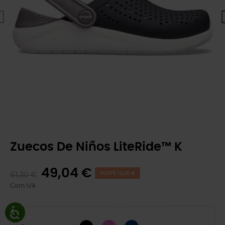
Zuecos De Niños LiteRide™ K
49,04 €
61,30 €
POUPE 12,26 €
Com IVA
Rosa elétrico/branco
Marinha/Branco
Preto/Branco