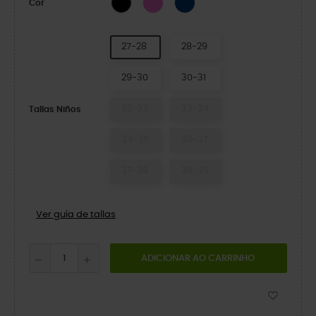
Cor
27-28
28-29
29-30
30-31
32-33
33-34
Tallas Niños
34-35
36-37
37-38
38-39
Ver guía de tallas
ADICIONAR AO CARRINHO