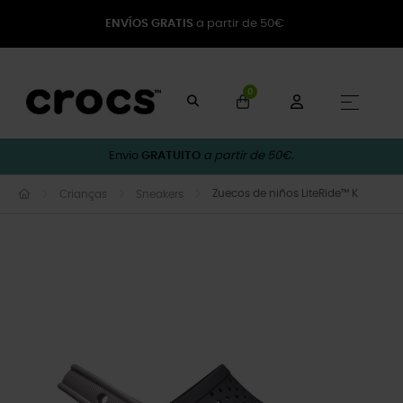
ENVÍOS GRATIS
a partir de 50€
0
Toggle
☰
Envio
GRATUITO
a partir de 50€.
Zuecos de niños LiteRide™ K
Crianças
Sneakers