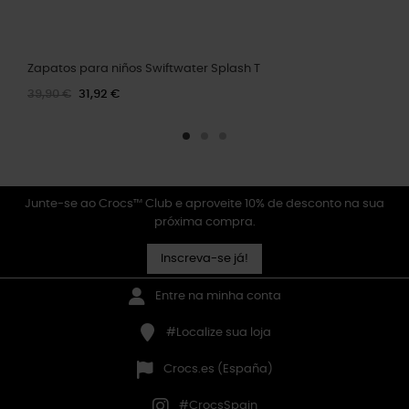
Zapatos para niños Swiftwater Splash T
39,90 €
31,92 €
Junte-se ao Crocs™ Club e aproveite 10% de desconto na sua
próxima compra.
Inscreva-se já!
Entre na minha conta
#Localize sua loja
Crocs.es (España)
#CrocsSpain