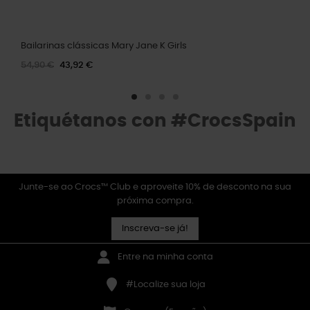
Bailarinas clássicas Mary Jane K Girls
54,90 €
43,92 €
Etiquétanos con #CrocsSpain
Junte-se ao Crocs™ Club e aproveite 10% de desconto na sua
próxima compra.
Inscreva-se já!
Entre na minha conta
#Localize sua loja