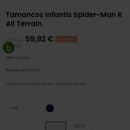
Tamancos Infantis Spider-Man K
All Terrain
59,92 €
74,90 €
POUPE 20%
Com IVA
Marca
Crocs
Referência
208786
Tamancos infantis Spider-Man K All Terrain
NAVY
Cor
28-29
29-30