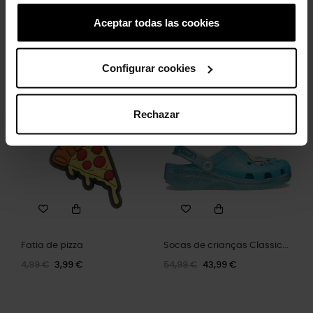
Aceptar todas las cookies
Sandálias de criança...
Tamancos infantis Classic K
39,99 €
31,99 €
44,90 €
35,92 €
Configurar cookies
Rechazar
-20%
-20%
Fatia de pizza
Socas de crianças Classic...
4,99 €
3,99 €
54,99 €
43,99 €