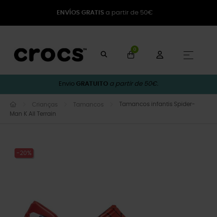
ENVÍOS GRATIS
a partir de 50€
0
Toggle
☰
Envio
GRATUITO
a partir de 50€.
Tamancos infantis Spider-
Crianças
Tamancos
Man K All Terrain
-20%