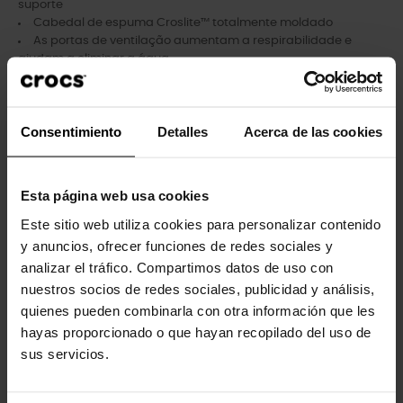
suporte
Cabedal de espuma Croslite™ totalmente moldado
As portas de ventilação aumentam a respirabilidade e
ajudam a eliminar a água
Fácil de limpar e rápido de secar
Tiras Turbo ajustáveis ​​no calcanhar para um ajuste firme e
confortável
Consentimiento
Detalles
Acerca de las cookies
Personalizável com pingentes Jibbitz™
Icônico Crocs Comfort™: Leve. Flexível. Conforto de 36 graus
Esta página web usa cookies
Este sitio web utiliza cookies para personalizar contenido
Clientes que compraram este
y anuncios, ofrecer funciones de redes sociales y
produto também compraram:
analizar el tráfico. Compartimos datos de uso con
nuestros socios de redes sociales, publicidad y análisis,
-20%
-20%
quienes pueden combinarla con otra información que les
hayas proporcionado o que hayan recopilado del uso de
sus servicios.