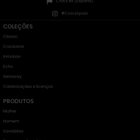
Crocs.es (España)
#CrocsSpain
COLEÇÕES
Classic
Crocband
Inmotion
Echo
Getaway
Colaborações e licenças
PRODUTOS
Mulher
Homem
Sandálias