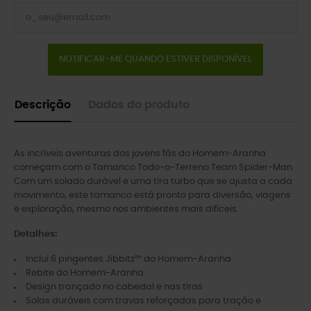
NOTIFICAR-ME QUANDO ESTIVER DISPONÍVEL
Descrição
Dados do produto
As incríveis aventuras dos jovens fãs do Homem-Aranha
começam com o Tamanco Todo-o-Terreno Team Spider-Man.
Com um solado durável e uma tira turbo que se ajusta a cada
movimento, este tamanco está pronto para diversão, viagens
e exploração, mesmo nos ambientes mais difíceis.
Detalhes:
Inclui 6 pingentes Jibbitz™ do Homem-Aranha
Rebite do Homem-Aranha
Design trançado no cabedal e nas tiras
Solas duráveis ​​com travas reforçadas para tração e