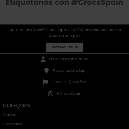
Etiquétanos con #CrocsSpain
Junte-se ao Crocs™ Club e aproveite 10% de desconto na sua
próxima compra.
Inscreva-se já!
Entre na minha conta
#Localize sua loja
Crocs.es (España)
#CrocsSpain
COLEÇÕES
Classic
Crocband