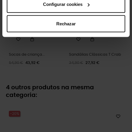
Configurar cookies
Rechazar
Socas de criança...
Sandálias Clássicas T Crab
54,90 €
43,92 €
34,90 €
27,92 €
4 outros produtos na mesma
categoria:
-20%