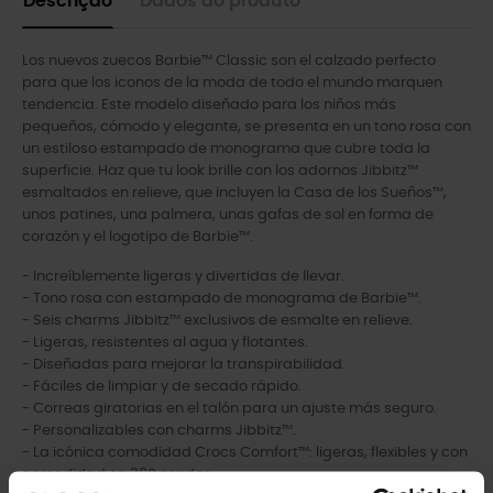
Descrição
Dados do produto
Los nuevos zuecos Barbie™ Classic son el calzado perfecto
para que los iconos de la moda de todo el mundo marquen
tendencia. Este modelo diseñado para los niños más
pequeños, cómodo y elegante, se presenta en un tono rosa con
un estiloso estampado de monograma que cubre toda la
superficie. Haz que tu look brille con los adornos Jibbitz™
esmaltados en relieve, que incluyen la Casa de los Sueños™,
unos patines, una palmera, unas gafas de sol en forma de
corazón y el logotipo de Barbie™.
- Increíblemente ligeras y divertidas de llevar.
- Tono rosa con estampado de monograma de Barbie™.
- Seis charms Jibbitz™ exclusivos de esmalte en relieve.
- Ligeras, resistentes al agua y flotantes.
- Diseñadas para mejorar la transpirabilidad.
- Fáciles de limpiar y de secado rápido.
- Correas giratorias en el talón para un ajuste más seguro.
- Personalizables con charms Jibbitz™.
- La icónica comodidad Crocs Comfort™: ligeras, flexibles y con
comodidad en 360 grados.