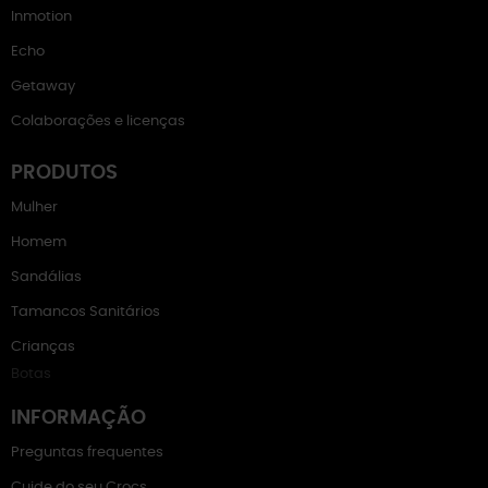
Inmotion
Echo
Getaway
Colaborações e licenças
PRODUTOS
Mulher
Homem
Sandálias
Tamancos Sanitários
Crianças
Botas
INFORMAÇÃO
Preguntas frequentes
Cuide do seu Crocs