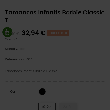
Tamancos Infantis Barbie Classic
T
32,94 €
54,90 €
POUPE 21,96 €
Com IVA
Marca
Crocs
Referência
211407
Tamancos infantis Barbie Classic T
Multi
Cor
19-20
20-21