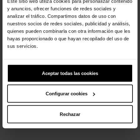
Este sitio web utiliza cookies para personalizar contenido
y anuncios, ofrecer funciones de redes sociales y
analizar el tráfico. Compartimos datos de uso con
Tamancos infantis Classic T
Tamancos infantis
nuestros socios de redes sociales, publicidad y análisis,
clássicos...
39,90 €
31,92 €
quienes pueden combinarla con otra información que les
49,90 €
39,92 €
hayas proporcionado o que hayan recopilado del uso de
sus servicios.
-20%
-20%
Aceptar todas las cookies
Configurar cookies
Rechazar
Socas de criança...
Sandálias Clássicas T Crab
54,90 €
43,92 €
34,90 €
27,92 €