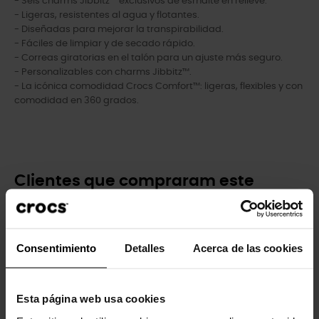
- Seis charms Jibbitz™ exclusivos de esmalte en relieve.
- Ligeras, resistentes al agua y flotantes.
- Diseñadas para mejorar la transpirabilidad.
- Fáciles de limpiar y de secado rápido.
- Correas giratorias en el talón para un ajuste más seguro.
- Personalizables con charms Jibbitz™.
- La icónica comodidad Crocs Comfort™: ligeras, flexibles y con
comodidad en 360 grados.
Clientes que compraram este
produto também compraram:
-20%
-20%
Consentimiento
Detalles
Acerca de las cookies
Esta página web usa cookies