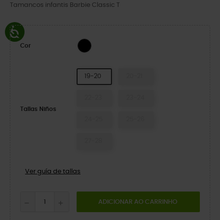
Tamancos infantis Barbie Classic T
Multi
Cor
19-20
20-21
22-23
23-24
Tallas Niños
24-25
25-26
27-28
Ver guía de tallas
ADICIONAR AO CARRINHO