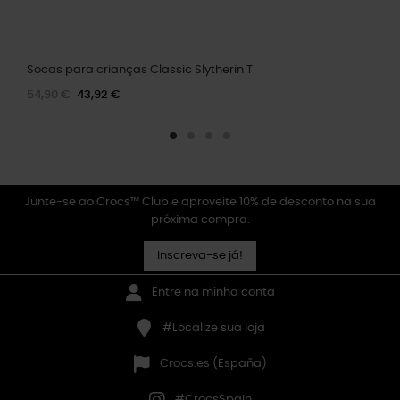
Socas para crianças Classic Slytherin T
54,90 €
43,92 €
Junte-se ao Crocs™ Club e aproveite 10% de desconto na sua
próxima compra.
Inscreva-se já!
Entre na minha conta
#Localize sua loja
Crocs.es (España)
#CrocsSpain