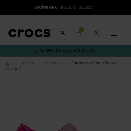
ENVÍOS GRATIS
a partir de 50€
0
Toggle
☰
Envio
GRATUITO
a partir de 50€.
Tamancos infantis Barbie
Crianças
Tamancos
Classic T