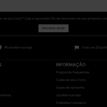
e-se ao Crocs™ Club e aproveite 10% de desconto na sua próxima co
Inscreva-se já!
#Localize sua loja
Crocs.es (Españ
S
INFORMAÇÃO
Preguntas frequentes
Cuide do seu Crocs
Guias de tamanho
itários
Localize sua loja
Trabalhe Connosco