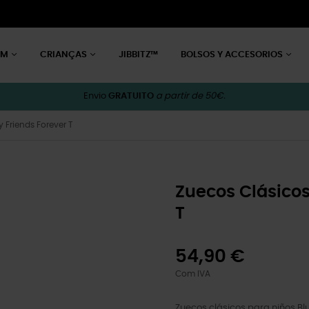
EM
CRIANÇAS
JIBBITZ™
BOLSOS Y ACCESORIOS
Envio
GRATUITO
a partir de 50€.
 Friends Forever T
Zuecos Clásicos
T
54,90 €
Com IVA
Zuecos clásicos para niños Blu