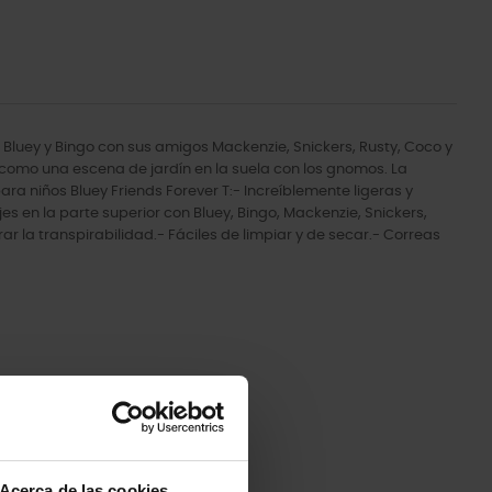
a Bluey y Bingo con sus amigos Mackenzie, Snickers, Rusty, Coco y
, como una escena de jardín en la suela con los gnomos. La
ra niños Bluey Friends Forever T:- Increíblemente ligeras y
en la parte superior con Bluey, Bingo, Mackenzie, Snickers,
r la transpirabilidad.- Fáciles de limpiar y de secar.- Correas
-20%
Acerca de las cookies