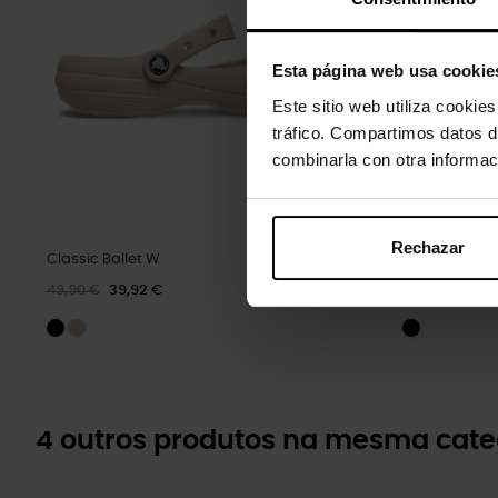
Esta página web usa cookie
Este sitio web utiliza cookie
tráfico. Compartimos datos d
combinarla con otra informac
Rechazar
Classic Ballet W
Zuecos clásic
49,90 €
39,92 €
54,90 €
4 outros produtos na mesma cate