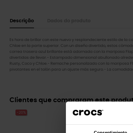
Descrição
Dados do produto
Es hora de brillar con este nuevo y resplandeciente estilo de la 
Chloe en la parte superior. Con un diseño divertido, estos cómod
correa trasera azul brillante está adornada con la mariposa Flap
divertidas de llevar.- Estampado dimensional abullonado alreded
Rusty, Coco y Chloe.- Remache personalizado con la mariposa Flap
pivotantes en el talón para un ajuste más seguro.- La comodidad
Clientes que compraram este prod
-20%
Consentimiento