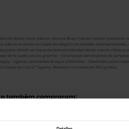
colección Bluey. Estos zuecos clásicos Bluey Friends Forever presentan 
os zuecos te darán un toque de alegría con detalles tridimensionales
py para añadir un toque de fantasía.Detalles de los zuecos clásicos pa
or de la suela con los gnomos.- Estampado dimensional de personajes 
py.- Ligeras, resistentes al agua y flotantes.- Diseñadas para mejora
 icónica de Crocs™: ligeras, flexibles y cómodas en 360 grados.
uto também compraram:
Detalles