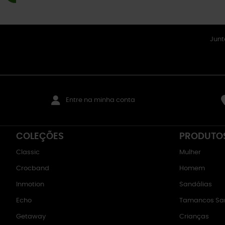
Junt
Entre na minha conta
COLEÇÕES
PRODUTO
Classic
Mulher
Crocband
Homem
Inmotion
Sandálias
Echo
Tamancos San
Getaway
Crianças