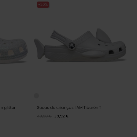
-20%
 glitter
Socas de crianças I AM Tiburón T
49,90 €
39,92 €