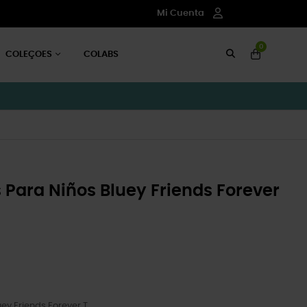
Mi Cuenta
0
COLEÇOES
COLABS
 Para Niños Bluey Friends Forever
ey Friends Forever T