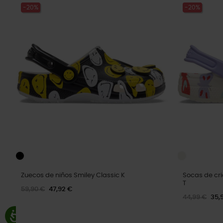
-20%
-20%
Zuecos de niños Smiley Classic K
Socas de cri
T
59,90 €
47,92 €
44,99 €
35,