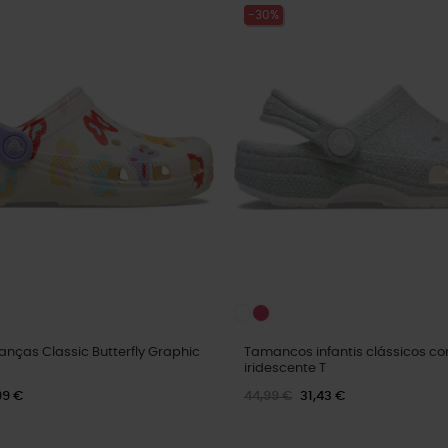
-30%
anças Classic Butterfly Graphic
Tamancos infantis clássicos com
iridescente T
99 €
44,99 €
31,43 €