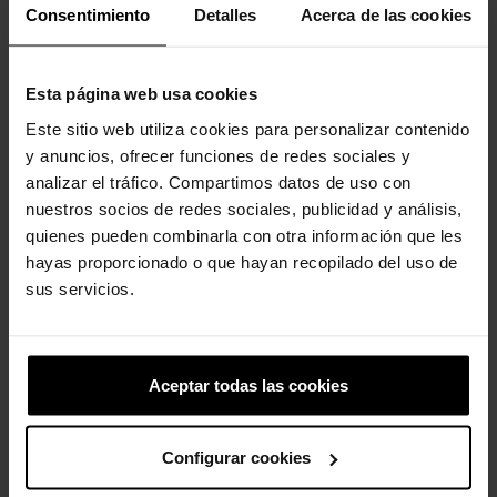
Consentimiento
Detalles
Acerca de las cookies
Esta página web usa cookies
Este sitio web utiliza cookies para personalizar contenido
y anuncios, ofrecer funciones de redes sociales y
Letra M
Pokemon Masterball
analizar el tráfico. Compartimos datos de uso con
nuestros socios de redes sociales, publicidad y análisis,
4,99 €
3,99 €
4,99 €
3,99 €
quienes pueden combinarla con otra información que les
hayas proporcionado o que hayan recopilado del uso de
sus servicios.
4 otros productos de la misma
categoría:
Aceptar todas las cookies
Configurar cookies