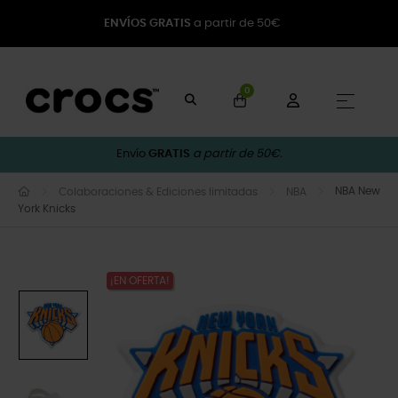
ENVÍOS GRATIS
a partir de 50€
0
Naveg
☰
Envío
GRATIS
a partir de 50€.
NBA New
Colaboraciones & Ediciones limitadas
NBA
York Knicks
¡EN OFERTA!