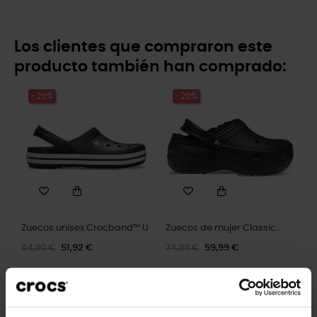
Los clientes que compraron este
producto también han comprado:
-20%
-20%
Zuecos unisex Crocband™ U
Zuecos de mujer Classic...
64,90 €
51,92 €
74,99 €
59,99 €
-20%
-20%