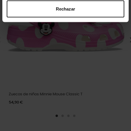
Rechazar
Zuecos de niños Minnie Mouse Classic T
54,90 €