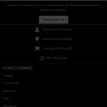
Únete al Club de Crocs™ y disfruta de un 10% descuento en tu
próxima compra.
Suscríbete Ya!
Entrar en mi cuenta
Encuentra tu tienda
Crocs.pt (Portugal)
#CrocsSpain
COLECCIONES
Classic
Crocband
Inmotion
Echo
Getaway