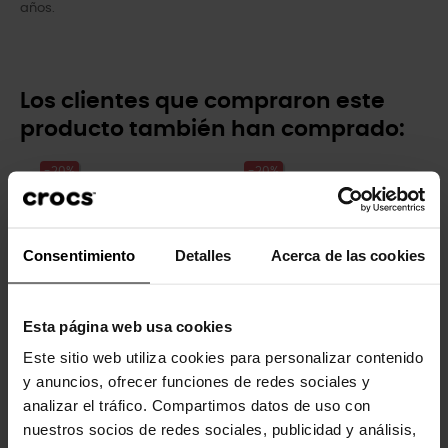
años.
Los clientes que compraron este
producto también han comprado:
-20%
-20%
Consentimiento
Detalles
Acerca de las cookies
Esta página web usa cookies
Este sitio web utiliza cookies para personalizar contenido
Zuecos unisex Crocband™ U
Zuecos de mujer Classic...
y anuncios, ofrecer funciones de redes sociales y
64,90 €
51,92 €
74,99 €
59,99 €
analizar el tráfico. Compartimos datos de uso con
nuestros socios de redes sociales, publicidad y análisis,