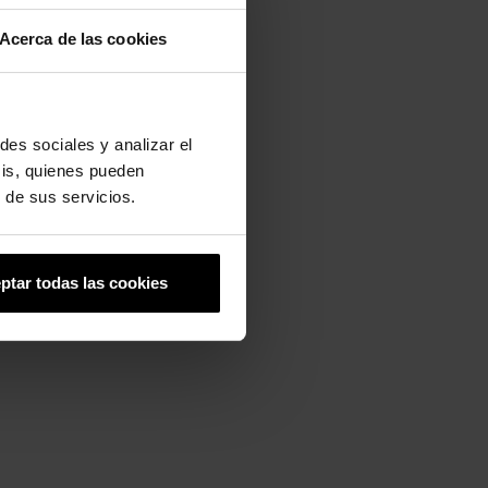
Acerca de las cookies
mente con pantalones cortos,
es para la playa, el jardín... ¡o
des sociales y analizar el
sis, quienes pueden
 de sus servicios.
ptar todas las cookies