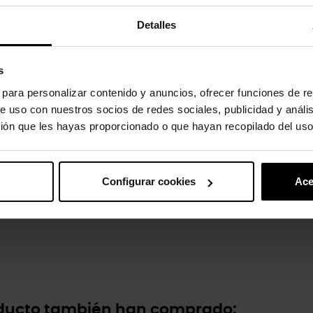
Detalles
 del producto
s
™ Crocband™ Flip son unas chanclas coloridas que combinan perfecta
es de baño. Fabricadas con material Croslite™ fácil de limpiar, son ideal
s para personalizar contenido y anuncios, ofrecer funciones de re
e uso con nuestros socios de redes sociales, publicidad y análi
ión que les hayas proporcionado o que hayan recopilado del uso
 para un look atlético.
e limpiar y de secado rápido.
s.
pesa solo unos gramos.
Configurar cookies
Ace
e para mayor comodidad.
mortiguación ligera y mayor comodidad.
oducto también han comprado: