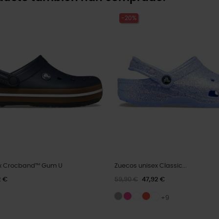
-20%
ex Crocband™ Gum U
Zuecos unisex Classic...
2 €
59,90 €
47,92 €
+9