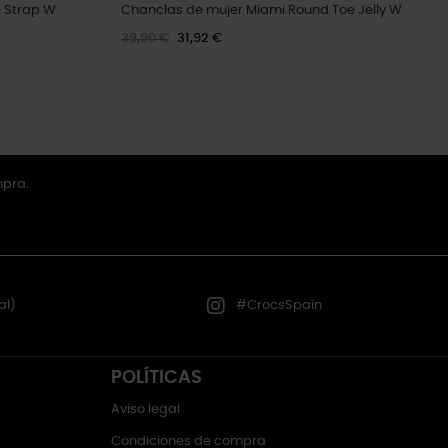
e Strap W
Chanclas de mujer Miami Round Toe Jelly W
39,90 €
31,92 €
mpra.
al)
#CrocsSpain
POLÍTICAS
Aviso legal
Condiciones de compra