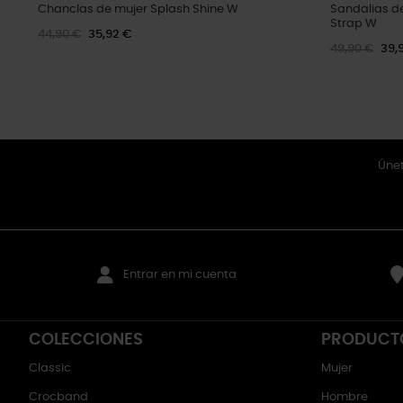
Chanclas de mujer Splash Shine W
Sandalias d
Strap W
44,90 €
35,92 €
49,90 €
39,
Únet
Entrar en mi cuenta
COLECCIONES
PRODUCT
Classic
Mujer
Crocband
Hombre