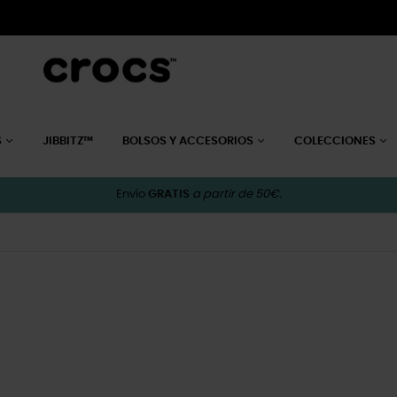
S
JIBBITZ™
BOLSOS Y ACCESORIOS
COLECCIONES
Envío
GRATIS
a partir de 50€.