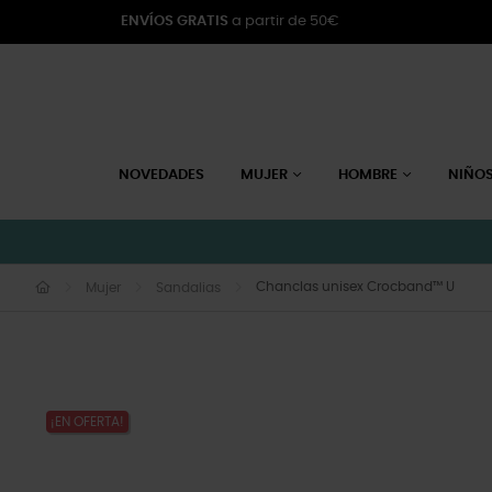
ENVÍOS GRATIS
a partir de 50€
NOVEDADES
MUJER
HOMBRE
NIÑO
Chanclas unisex Crocband™ U
Mujer
Sandalias
¡EN OFERTA!