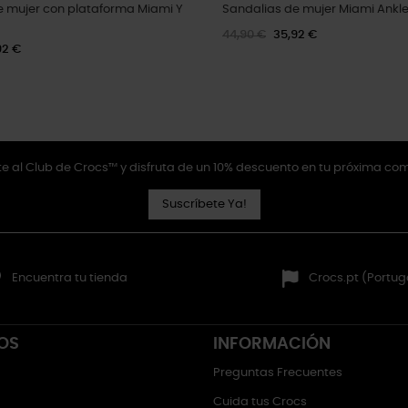
e mujer con plataforma Miami Y
Sandalias de mujer Miami Ankl
44,90 €
35,92 €
92 €
e al Club de Crocs™ y disfruta de un 10% descuento en tu próxima co
Suscríbete Ya!
Encuentra tu tienda
Crocs.pt (Portug
OS
INFORMACIÓN
Preguntas Frecuentes
Cuida tus Crocs