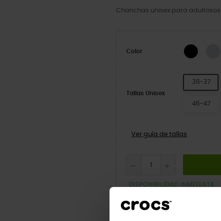
Chanchas unisex para adultosos c
Black
Color
36-37
Tallas Unisex
46-47
Ver guía de tallas
DISPONIBILIDAD INMEDIATA