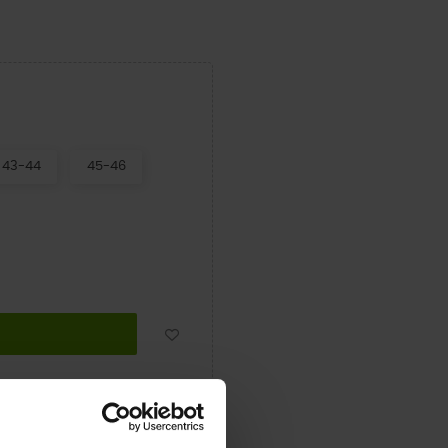
43-44
45-46
r
Tuitear
Pinterest