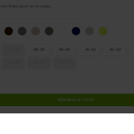
on línea sport en la suela.
Moonlight
Black/Slate Grey
Slate Grey/Smoke
Quartz
Dusty Olive
White
Meteor
Citrus
Navy
37-38
38-39
39-40
41-42
42-43
48-49
49-50
50-51
AÑADIR A LA CESTA
Comparti