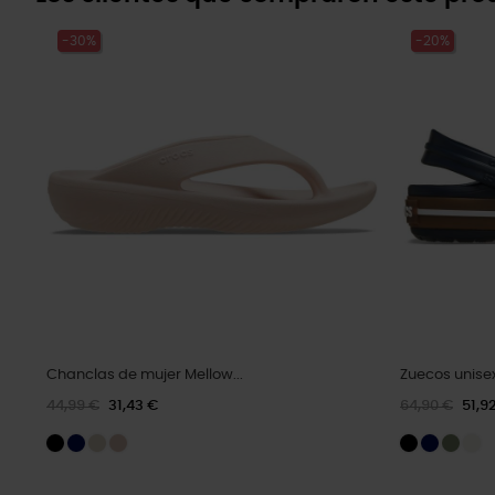
-30%
-20%
Chanclas de mujer Mellow...
Zuecos unis
44,99 €
31,43 €
64,90 €
51,9