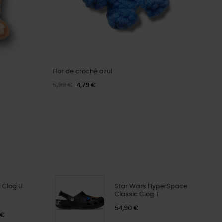
Flor de crochê azul
5,99 €
4,79 €
 Clog U
Star Wars HyperSpace
Classic Clog T
54,90 €
 €