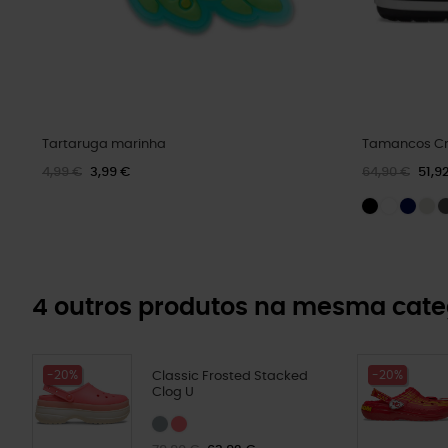
Tartaruga marinha
Tamancos Cr
4,99 €
3,99 €
64,90 €
51,9
4 outros produtos na mesma cate
-20%
-20%
Classic Frosted Stacked
Clog U