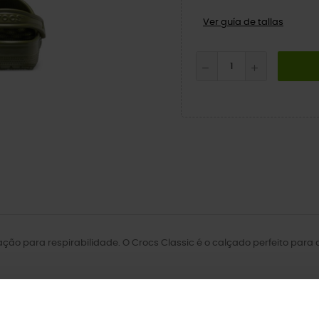
Ver guía de tallas
lação para respirabilidade. O Crocs Classic é o calçado perfeito par