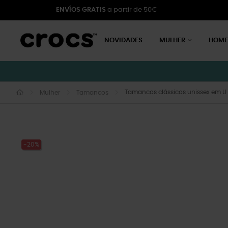
ENVÍOS GRATIS
a partir de 50€
NOVIDADES
MULHER
HOM
Tamancos clássicos unissex em U
Mulher
Tamancos
-20%