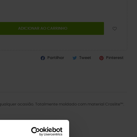
ADICIONAR AO CARRINHO
Partilhar
Tweet
Pinterest
a qualquer ocasião. Totalmente moldado com material Croslite™.