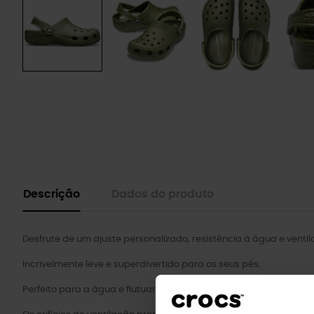
Descrição
Dados do produto
Desfrute de um ajuste personalizado, resistência à água e venti
Incrivelmente leve e superdivertido para os seus pés.
Perfeito para a água e flutuante, pesa apenas alguns gramas.