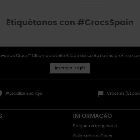
Etiquétanos con #CrocsSpain
e-se ao Crocs™ Club e aproveite 10% de desconto na sua próxima co
Inscreva-se já!
#Localize sua loja
Crocs.es (Españ
S
INFORMAÇÃO
Preguntas frequentes
Cuide do seu Crocs