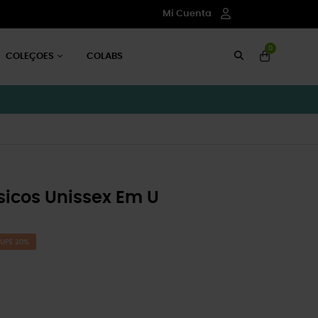
Mi Cuenta
0
COLEÇOES
COLABS
icos Unissex Em U
UPE 20%