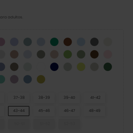
ara adultos.
CK
Hydrangea
Mystic Purple
Pond
Blue Calcite
Green Ivy
Cognac
Blue Frost
Cinza Ardósia
Osso
N
Atmosphere
Bandana
Dreamscape
Elephant
Quartz
Kiwi
Moss-X
Coffee
Pink Milk
Blue Haze
Taupe
Mint Tint
WHITE
NAVY
SHITAKE
Acidity
Meteor
Field Green
cito Verde
e Ice
Retro
Dusty Lilac
Astro Blue
Meadow
37-38
38-39
39-40
41-42
43-44
45-46
46-47
48-49
50-51
51-52
52-53