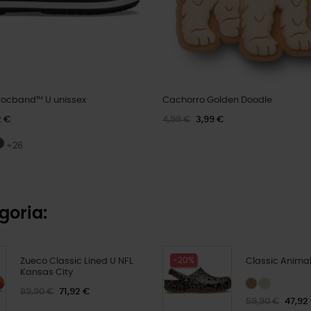
ocband™ U unissex
Cachorro Golden Doodle
2 €
4,99 €
3,99 €
+26
goria:
-20%
Zueco Classic Lined U NFL
Classic Animal
Kansas City
89,90 €
71,92 €
59,90 €
47,92