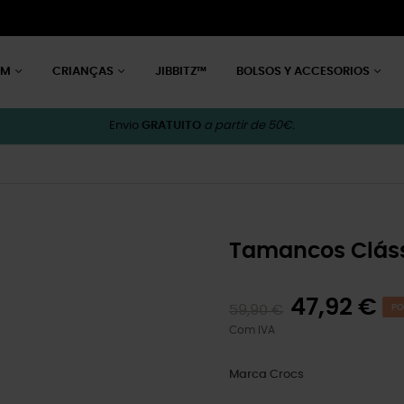
EM
CRIANÇAS
JIBBITZ™
BOLSOS Y ACCESORIOS
Envio
GRATUITO
a partir de 50€.
Tamancos Cláss
47,92 €
59,90 €
PO
Com IVA
Marca
Crocs