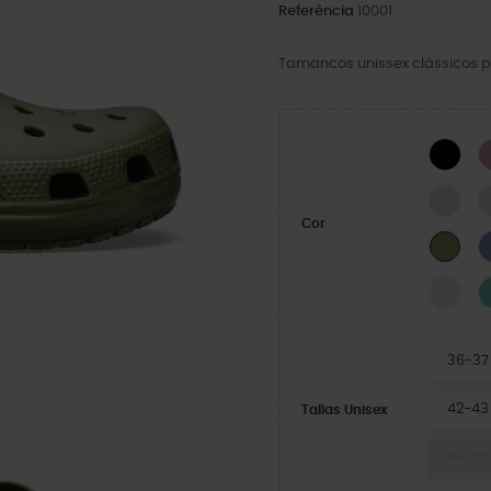
Referência
10001
Tamancos unissex clássicos p
BLA
LINE
Cor
Exér
Grap
36-37
42-43
Tallas Unisex
49-50