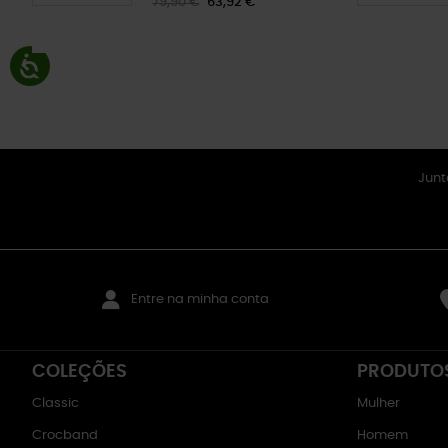
79,90 €
63,92 €
Junt
Entre na minha conta
COLEÇÕES
PRODUTO
Classic
Mulher
Crocband
Homem