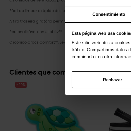
Os orifícios de ventilação proporcionam respirabilidade enquan
Fácil de limpar e rápido de secar.
Consentimiento
A tira traseira giratória permite um ajuste mais preciso.
Personalizável com Jibbitz™.
Esta página web usa cookie
Este sitio web utiliza cookie
O icônico Crocs Comfort™. Leve. Flexível. Conforto de todos os ân
tráfico. Compartimos datos d
combinarla con otra informac
Clientes que compraram este prod
Rechazar
-20%
-20%