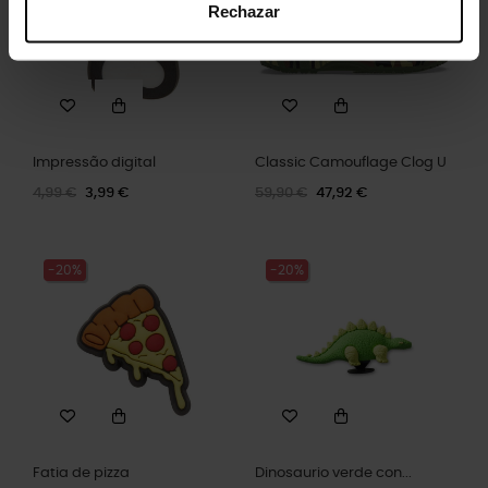
Rechazar
Impressão digital
Classic Camouflage Clog U
4,99 €
3,99 €
59,90 €
47,92 €
-20%
-20%
Fatia de pizza
Dinosaurio verde con...