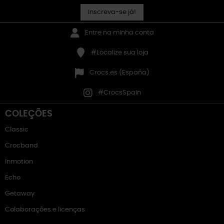
Inscreva-se já!
Entre na minha conta
#Localize sua loja
Crocs.es (España)
#CrocsSpain
COLEÇÕES
Classic
Crocband
Inmotion
Echo
Getaway
Colaborações e licenças