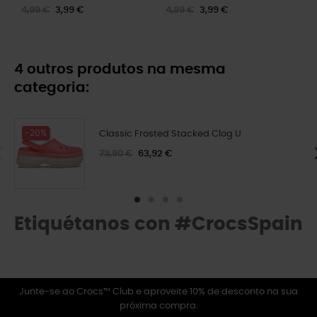
4,99 €
3,99 €
4,99 €
3,99 €
4 outros produtos na mesma
categoria:
-20%
Classic Frosted Stacked Clog U
79,90 €
63,92 €
Etiquétanos con #CrocsSpain
Junte-se ao Crocs™ Club e aproveite 10% de desconto na sua
próxima compra.