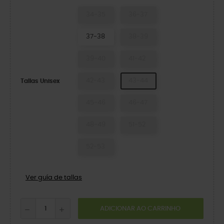
34-35
36-37
37-38
38-39
39-40
41-42
42-43
43-44
Tallas Unisex
45-46
46-47
48-49
51-52
52-53
Ver guía de tallas
ADICIONAR AO CARRINHO