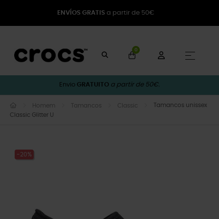
ENVÍOS GRATIS
a partir de 50€
0
Toggle
☰
Envio
GRATUITO
a partir de 50€.
Tamancos unissex
Homem
Tamancos
Classic
Classic Glitter U
-20%