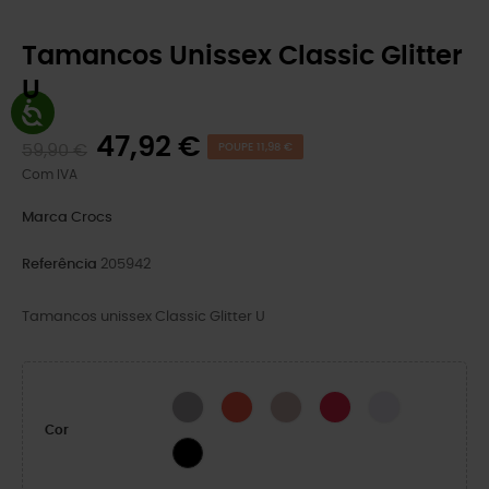
Tamancos Unissex Classic Glitter
U
47,92 €
59,90 €
POUPE 11,98 €
Com IVA
Marca
Crocs
Referência
205942
Tamancos unissex Classic Glitter U
Silver Glitter
Cherry Red
Quartz Glitter
Digital Raspberry GL
Grape Ice
Cor
Black Glitter