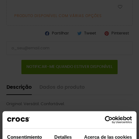
PRODUTO DISPONÍVEL COM VÁRIAS OPÇÕES
Partilhar
Tweet
Pinterest
NOTIFICAR-ME QUANDO ESTIVER DISPONÍVEL
Descrição
Dados do produto
Original. Versátil. Confortável.
O tamanco icônico que iniciou uma revolução no conforto em
todo o mundo, agora com um adorável tratamento de glitter
por toda a peça! É o calçado irreverente e confortável pelo
qual você certamente se apaixonará cada vez mais. Os
Consentimiento
Detalles
Acerca de las cookies