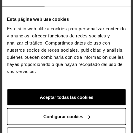
tamancos Crocs Classic apresentam uma estrutura leve e
acolchoada e oferecem um convite constante para se sentir
confortável em seus próprios sapatos. Brilhe!
Esta página web usa cookies
Detalhes do Tamanco Classic Glitter:
Este sitio web utiliza cookies para personalizar contenido
Incrivelmente leve e divertido de usar.
y anuncios, ofrecer funciones de redes sociales y
As aberturas de ventilação aumentam a respirabilidade e
analizar el tráfico. Compartimos datos de uso con
ajudam a eliminar água e resíduos.
nuestros socios de redes sociales, publicidad y análisis,
Fácil de limpar e rápido de secar.
quienes pueden combinarla con otra información que les
Tiras giratórias no calcanhar para um ajuste mais seguro.
hayas proporcionado o que hayan recopilado del uso de
Personalizável com pingentes Jibbitz™.
Icônico Crocs Comfort™: Leve. Flexível. Conforto de 36 graus.
sus servicios.
Aceptar todas las cookies
Clientes que compraram este
produto também compraram:
Configurar cookies
-20%
-20%