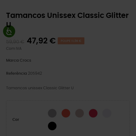
Tamancos Unissex Classic Glitter
U
47,92 €
59,90 €
POUPE 11,98 €
Com IVA
Marca
Crocs
Referência
205942
Tamancos unissex Classic Glitter U
Silver Glitter
Cherry Red
Quartz Glitter
Digital Raspberry GL
Grape Ice
Cor
Black Glitter