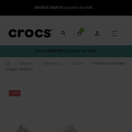
ENVÍOS GRATIS
a partir de 50€
0
Toggle
☰
Envio
GRATUITO
a partir de 50€.
Tamancos unissex
Homem
Tamancos
Classic
Classic Glitter U
-20%