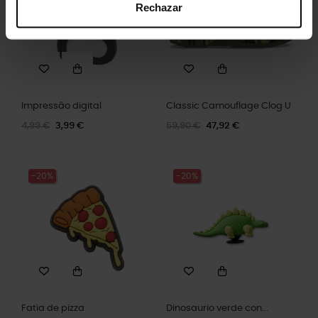
Rechazar
Impressão digital
Classic Camouflage Clog U
4,99 €
3,99 €
59,90 €
47,92 €
-20%
-20%
Fatia de pizza
Dinosaurio verde con...