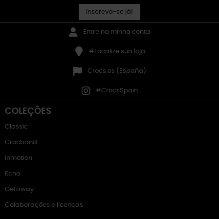
Inscreva-se já!
Entre na minha conta
#Localize sua loja
Crocs.es (España)
#CrocsSpain
COLEÇÕES
Classic
Crocband
Inmotion
Echo
Getaway
Colaborações e licenças