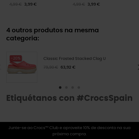
4,99 €
3,99 €
4,99 €
3,99 €
4 outros produtos na mesma
categoria:
-20%
Classic Frosted Stacked Clog U
79,90 €
63,92 €
Etiquétanos con #CrocsSpain
Junte-se ao Crocs™ Club e aproveite 10% de desconto na sua
próxima compra.