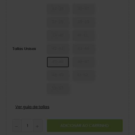
34-35
36-37
37-38
38-39
39-40
41-42
42-43
43-44
Tallas Unisex
45-46
46-47
48-49
51-52
52-53
Ver guía de tallas
ADICIONAR AO CARRINHO