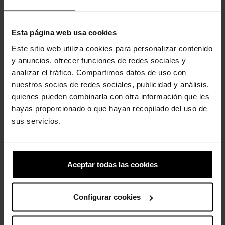
tamancos Crocs Classic apresentam uma estrutura leve e
acolchoada e oferecem um convite constante para se sentir
confortável em seus próprios sapatos. Brilhe!
Esta página web usa cookies
Detalhes do Tamanco Classic Glitter:
Este sitio web utiliza cookies para personalizar contenido
Incrivelmente leve e divertido de usar.
y anuncios, ofrecer funciones de redes sociales y
As aberturas de ventilação aumentam a respirabilidade e
analizar el tráfico. Compartimos datos de uso con
ajudam a eliminar água e resíduos.
nuestros socios de redes sociales, publicidad y análisis,
Fácil de limpar e rápido de secar.
quienes pueden combinarla con otra información que les
Tiras giratórias no calcanhar para um ajuste mais seguro.
hayas proporcionado o que hayan recopilado del uso de
Personalizável com pingentes Jibbitz™.
Icônico Crocs Comfort™: Leve. Flexível. Conforto de 36 graus.
sus servicios.
Aceptar todas las cookies
Clientes que compraram este
produto também compraram:
Configurar cookies
-20%
-20%