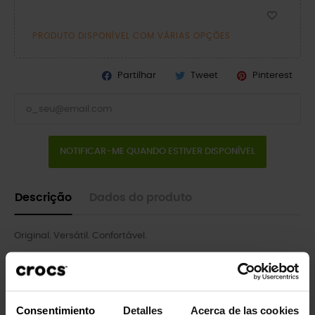
PRODUTO DISPONÍVEL COM VÁRIAS OPÇÕES
Partilhar
Tweet
Pinterest
NOTIFICAR-ME QUANDO ESTIVER DISPONÍVEL
Descrição
Dados do produto
Original. Versátil. Confortável.
O tamanco icônico que iniciou uma revolução no conforto em
todo o mundo, agora com um adorável tratamento de glitter
por toda a peça! É o calçado irreverente e confortável pelo
qual você certamente se apaixonará cada vez mais. Os
Consentimiento
Detalles
Acerca de las cookies