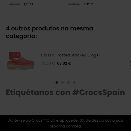
4,99 €
3,99 €
4,99 €
3,99 €
4 outros produtos na mesma
categoria:
-20%
Classic Frosted Stacked Clog U
79,90 €
63,92 €
Etiquétanos con #CrocsSpain
Junte-se ao Crocs™ Club e aproveite 10% de desconto na sua
próxima compra.