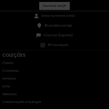
Inscreva-se já!
Entre na minha conta
#Localize sua loja
Crocs.es (España)
#CrocsSpain
COLEÇÕES
Classic
Crocband
Inmotion
Echo
Getaway
Colaborações e licenças