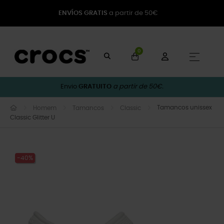
ENVÍOS GRATIS
a partir de 50€
0
Toggle
☰
Envio
GRATUITO
a partir de 50€.
Tamancos unissex
Homem
Tamancos
Classic
Classic Glitter U
-40%