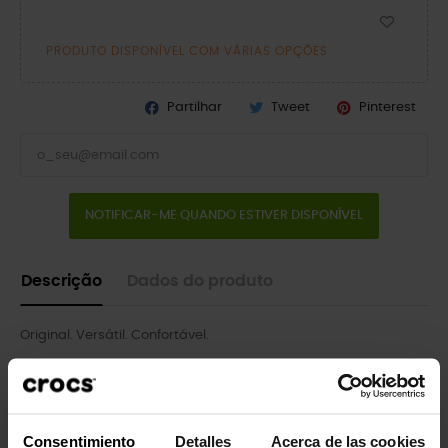
PRODUTO DISPONÍVEL COM VÁRIAS OPÇÕES
Partilhar
Tweet
Pinterest
NOTIFICAR-ME QUANDO ESTIVER DISPONÍVEL
Descrição
Dados do produto
Original. Versátil. Confortável.
O tamanco icônico que iniciou uma revolução no conforto em
todo o mundo, agora com um adorável tratamento de glitter
por toda a peça! É o calçado irreverente e confortável pelo
qual você certamente se apaixonará cada vez mais. Os
Consentimiento
Detalles
Acerca de las cookies