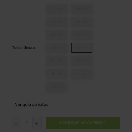
34-35
36-37
37-38
38-39
39-40
41-42
42-43
43-44
Tallas Unisex
45-46
46-47
48-49
51-52
52-53
Ver guía de tallas
ADICIONAR AO CARRINHO