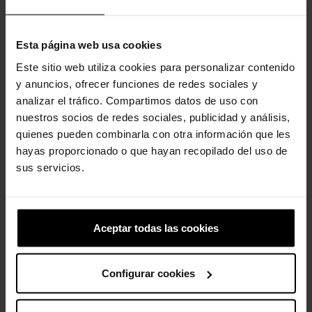
tamancos Crocs Classic apresentam uma estrutura leve e
acolchoada e oferecem um convite constante para se sentir
confortável em seus próprios sapatos. Brilhe!
Esta página web usa cookies
Detalhes do Tamanco Classic Glitter:
Este sitio web utiliza cookies para personalizar contenido
Incrivelmente leve e divertido de usar.
y anuncios, ofrecer funciones de redes sociales y
As aberturas de ventilação aumentam a respirabilidade e
analizar el tráfico. Compartimos datos de uso con
ajudam a eliminar água e resíduos.
nuestros socios de redes sociales, publicidad y análisis,
Fácil de limpar e rápido de secar.
quienes pueden combinarla con otra información que les
Tiras giratórias no calcanhar para um ajuste mais seguro.
hayas proporcionado o que hayan recopilado del uso de
Personalizável com pingentes Jibbitz™.
Icônico Crocs Comfort™: Leve. Flexível. Conforto de 36 graus.
sus servicios.
Aceptar todas las cookies
Clientes que compraram este
produto também compraram:
Configurar cookies
-20%
-20%