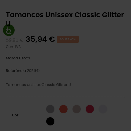
Tamancos Unissex Classic Glitter
U
35,94 €
59,90 €
POUPE 40%
Com IVA
Marca
Crocs
Referência
205942
Tamancos unissex Classic Glitter U
Silver Glitter
Cherry Red
Quartz Glitter
Digital Raspberry GL
Grape Ice
Cor
Black Glitter