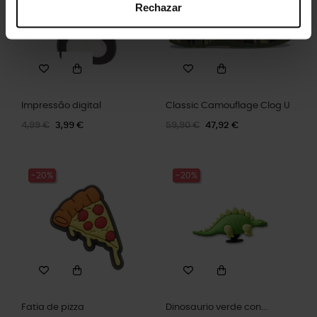
Rechazar
Impressão digital
Classic Camouflage Clog U
4,99 €
3,99 €
59,90 €
47,92 €
-20%
-20%
Fatia de pizza
Dinosaurio verde con...