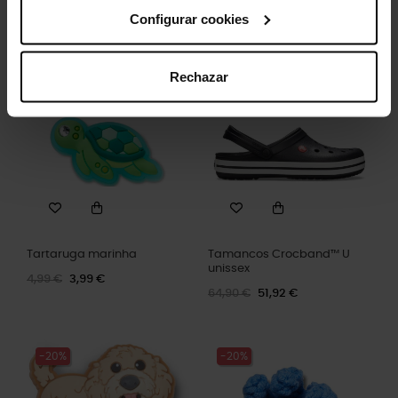
Configurar cookies
Clientes que compraram este
produto também compraram:
Rechazar
-20%
-20%
Tartaruga marinha
Tamancos Crocband™ U
unissex
4,99 €
3,99 €
64,90 €
51,92 €
-20%
-20%