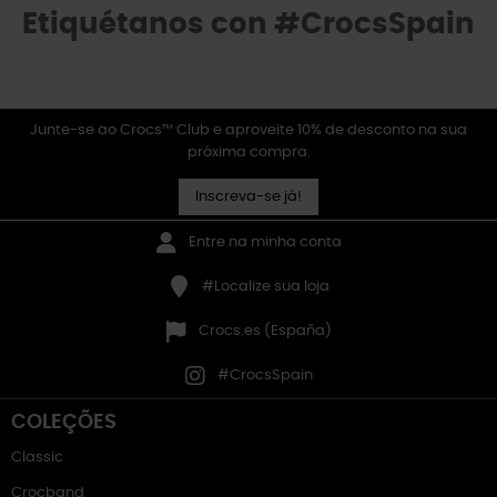
Etiquétanos con #CrocsSpain
Junte-se ao Crocs™ Club e aproveite 10% de desconto na sua
próxima compra.
Inscreva-se já!
Entre na minha conta
#Localize sua loja
Crocs.es (España)
#CrocsSpain
COLEÇÕES
Classic
Crocband