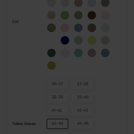
LINEN
Atmosphere
Bandana
Dreamscape
Elephant
Quartz
Kiwi
Moss-X
Coffee
Pink Milk
Cor
Powder Pink
Blue Haze
Taupe
Mint Tint
Exército Verde
WHITE
NAVY
SHITAKE
Acidity
Meteor
Field Green
Grape Ice
Retro
Dusty Lilac
Astro Blue
Meadow
36-37
37-38
38-39
39-40
41-42
42-43
43-44
45-46
Tallas Unisex