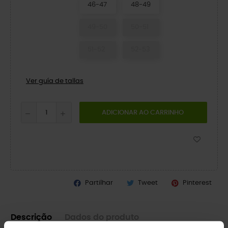
46-47
48-49
49-50
50-51
51-52
52-53
Ver guía de tallas
ADICIONAR AO CARRINHO
Partilhar
Tweet
Pinterest
Descrição
Dados do produto