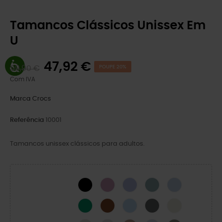
Tamancos Clássicos Unissex Em
U
47,92 €
59,90 €
POUPE 20%
Com IVA
Marca
Crocs
Referência
10001
Tamancos unissex clássicos para adultos.
BLACK
Hydrangea
Mystic Purple
Pond
Blue Calcite
Green Ivy
Cognac
Blue Frost
Cinza Ardósia
Osso