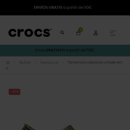
ENVÍOS GRATIS
a partir de 50€
0
Toggle
☰
Envio
GRATUITO
a partir de 50€.
Tamancos clássicos unissex em
Mulher
Tamancos
U
-20%