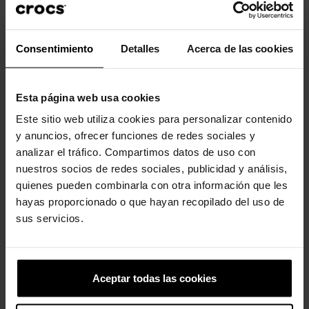
Desfrute de um ajuste personalizado, resistência à água e
ventilação para respirabilidade. O Crocs Classic é o calçado
Consentimiento
Detalles
Acerca de las cookies
perfeito para qualquer ocasião. Totalmente moldado com
material Croslite™.
Incrivelmente leve e superdivertido para os seus pés.
Esta página web usa cookies
Perfeito para a água e flutuante, pesa apenas alguns gramas.
Este sitio web utiliza cookies para personalizar contenido
y anuncios, ofrecer funciones de redes sociales y
Os orifícios de ventilação proporcionam respirabilidade
analizar el tráfico. Compartimos datos de uso con
enquanto absorvem água e sujeira.
nuestros socios de redes sociales, publicidad y análisis,
Fácil de limpar e rápido de secar.
quienes pueden combinarla con otra información que les
hayas proporcionado o que hayan recopilado del uso de
A tira traseira giratória permite um ajuste mais preciso.
sus servicios.
Personalizável com Jibbitz™.
O icônico Crocs Comfort™. Leve. Flexível. Conforto de todos os
ângulos.
Aceptar todas las cookies