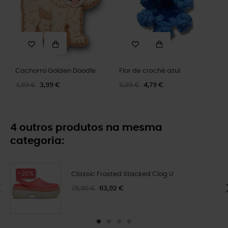
Cachorro Golden Doodle
Flor de crochê azul
4,99 €
3,99 €
5,99 €
4,79 €
4 outros produtos na mesma
categoria:
-20%
Classic Frosted Stacked Clog U
79,90 €
63,92 €