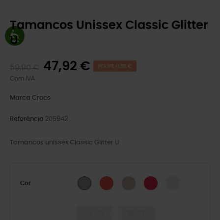
Tamancos Unissex Classic Glitter
U
47,92 €
59,90 €
POUPE 11,98 €
Com IVA
Marca
Crocs
Referência
205942
Tamancos unissex Classic Glitter U
Cherry Red
Quartz Glitter
Digital Raspberry GL
Grape Ice
Silver Glitter
Cor
34-35
36-37