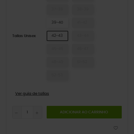
37-38
38-39
39-40
41-42
42-43
43-44
Tallas Unisex
45-46
46-47
48-49
51-52
52-53
Ver guía de tallas
ADICIONAR AO CARRINHO