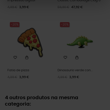
Impressão digital
Classic Camouflage Clog U
4,99 €
3,99 €
59,90 €
47,92 €
-20%
-20%
Fatia de pizza
Dinosaurio verde con...
4,99 €
3,99 €
4,99 €
3,99 €
4 outros produtos na mesma
categoria: