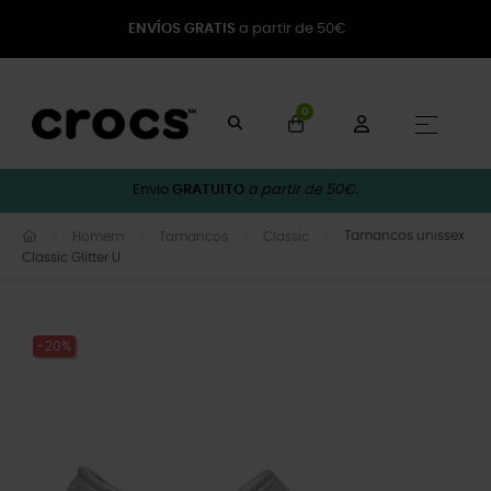
ENVÍOS GRATIS
a partir de 50€
0
Toggle
☰
Envio
GRATUITO
a partir de 50€.
Tamancos unissex
Homem
Tamancos
Classic
Classic Glitter U
-20%