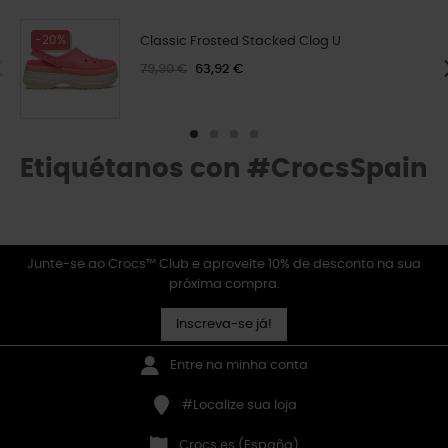
-20%
Classic Frosted Stacked Clog U
79,90 €
63,92 €
Etiquétanos con #CrocsSpain
Junte-se ao Crocs™ Club e aproveite 10% de desconto na sua
próxima compra.
Inscreva-se já!
Entre na minha conta
#Localize sua loja
Crocs.es (España)