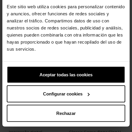
ajudam a eliminar água e resíduos.
Este sitio web utiliza cookies para personalizar contenido
Fácil de limpar e rápido de secar.
y anuncios, ofrecer funciones de redes sociales y
Tiras giratórias no calcanhar para um ajuste mais seguro.
analizar el tráfico. Compartimos datos de uso con
Personalizável com pingentes Jibbitz™.
Icônico Crocs Comfort™: Leve. Flexível. Conforto de 36 graus.
nuestros socios de redes sociales, publicidad y análisis,
quienes pueden combinarla con otra información que les
hayas proporcionado o que hayan recopilado del uso de
sus servicios.
Clientes que compraram este
produto também compraram:
Aceptar todas las cookies
-20%
-20%
Configurar cookies
Rechazar