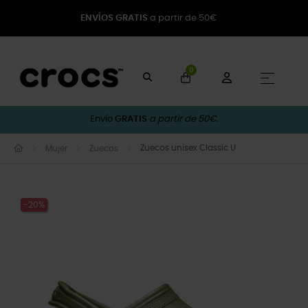
ENVÍOS GRATIS
a partir de 50€
0
Naveg
☰
Envío
GRATIS
a partir de 50€.
Zuecos unisex Classic U
Mujer
Zuecos
-20%