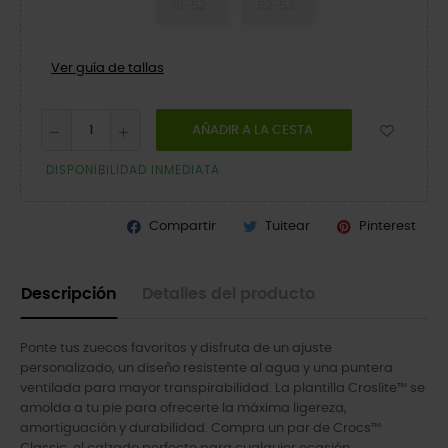
51-52
52-53
Ver guía de tallas
AÑADIR A LA CESTA
DISPONIBILIDAD INMEDIATA
Compartir
Tuitear
Pinterest
Descripción
Detalles del producto
Ponte tus zuecos favoritos y disfruta de un ajuste
personalizado, un diseño resistente al agua y una puntera
ventilada para mayor transpirabilidad. La plantilla Croslite™ se
amolda a tu pie para ofrecerte la máxima ligereza,
amortiguación y durabilidad. Compra un par de Crocs™