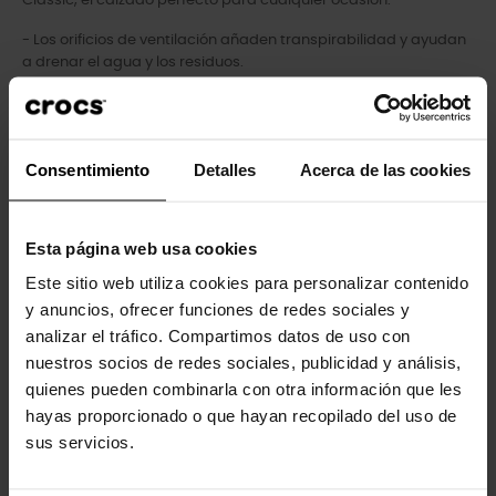
Classic, el calzado perfecto para cualquier ocasión.
- Los orificios de ventilación añaden transpirabilidad y ayudan
a drenar el agua y los residuos.
- Material Croslite™ totalmente moldeado para ofrecer la
comodidad característica de Crocs.
- La correa del talón proporciona un ajuste seguro.
- Fáciles de limpiar y de secar.
Consentimiento
Detalles
Acerca de las cookies
- Suelas ligeras que no dejan marcas.
- Perfectas para el agua y flotantes, sólo pesan unos gramos.
- Añádele tu toque personal con nuestros Jibbitz™.
Esta página web usa cookies
Este sitio web utiliza cookies para personalizar contenido
y anuncios, ofrecer funciones de redes sociales y
Los clientes que compraron este
analizar el tráfico. Compartimos datos de uso con
producto también han comprado:
nuestros socios de redes sociales, publicidad y análisis,
quienes pueden combinarla con otra información que les
-20%
-20%
hayas proporcionado o que hayan recopilado del uso de
sus servicios.