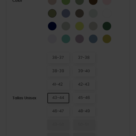
Color
Blue Haze
Taupe
Mint Tint
White
Army Green
Navy
Plaster
Acidity
Meteor
Field Green
Grape Ice
Retro
Dusty Lilac
Astro Blue
Meadow
36-37
37-38
38-39
39-40
41-42
42-43
43-44
45-46
Tallas Unisex
46-47
48-49
49-50
50-51