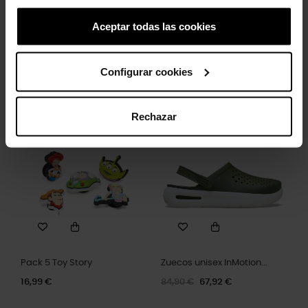
Aceptar todas las cookies
Letra T
Hashtag
Configurar cookies
4,99 €
3,99 €
4,99 €
3,99 €
Rechazar
-20%
Pack 5 Toy Story
Zuecos unisex InMotion...
16,99 €
84,90 €
67,92 €