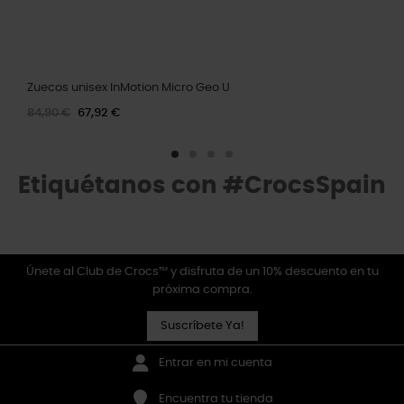
Zuecos unisex InMotion Micro Geo U
84,90 €
67,92 €
Etiquétanos con #CrocsSpain
Únete al Club de Crocs™ y disfruta de un 10% descuento en tu
próxima compra.
Suscríbete Ya!
Entrar en mi cuenta
Encuentra tu tienda