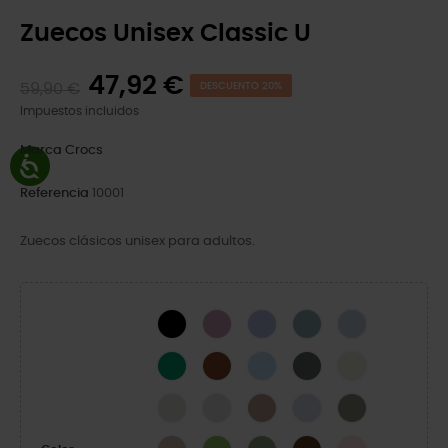
Zuecos Unisex Classic U
47,92 €
59,90 €
DESCUENTO 20%
Impuestos incluidos
Marca
Crocs
Referencia
10001
Zuecos clásicos unisex para adultos.
Black
Hydrangea
Mystic Purple
Pond
Blue Calcite
Green Ivy
Cognac
Blue Frost
Slate Grey
Bone
Linen
Atmosphere
Latte
Dreamscape
Elephant
Quartz
Kiwi
Moss-X
Coffee
Pink Milk