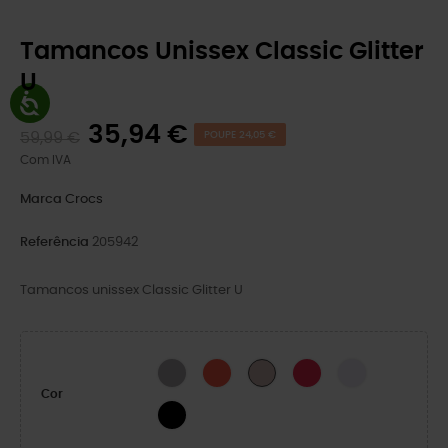
Tamancos Unissex Classic Glitter
U
35,94 €
59,99 €
POUPE 24,05 €
Com IVA
Marca
Crocs
Referência
205942
Tamancos unissex Classic Glitter U
Silver Glitter
Cherry Red
Digital Raspberry GL
Grape Ice
Quartz Glitter
Cor
Black Glitter