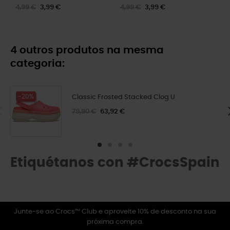
4,99 €
3,99 €
4,99 €
3,99 €
4 outros produtos na mesma
categoria:
-20%
Classic Frosted Stacked Clog U
79,90 €
63,92 €
Etiquétanos con #CrocsSpain
Junte-se ao Crocs™ Club e aproveite 10% de desconto na sua
próxima compra.