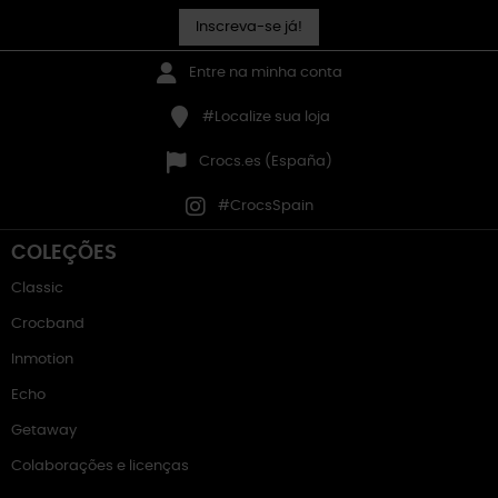
Inscreva-se já!
Entre na minha conta
#Localize sua loja
Crocs.es (España)
#CrocsSpain
COLEÇÕES
Classic
Crocband
Inmotion
Echo
Getaway
Colaborações e licenças