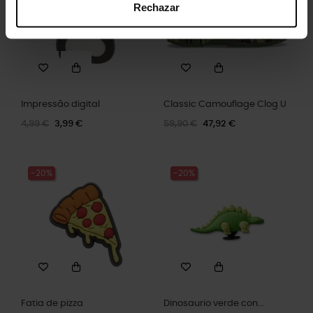
Rechazar
Impressão digital
Classic Camouflage Clog U
4,99 €
3,99 €
59,90 €
47,92 €
-20%
-20%
Fatia de pizza
Dinosaurio verde con...