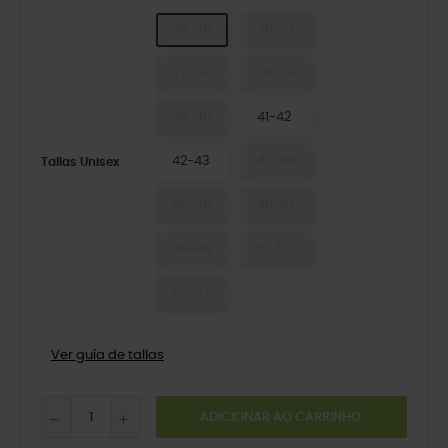
34-35
36-37
37-38
38-39
39-40
41-42
42-43
43-44
Tallas Unisex
45-46
46-47
48-49
51-52
52-53
Ver guía de tallas
ADICIONAR AO CARRINHO