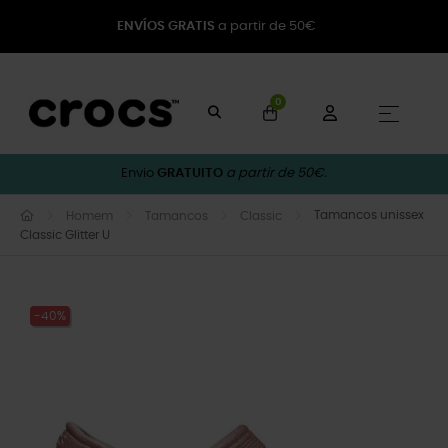
ENVÍOS GRATIS
a partir de 50€
0
Toggle
☰
Envio
GRATUITO
a partir de 50€.
Tamancos unissex
Homem
Tamancos
Classic
Classic Glitter U
-40%