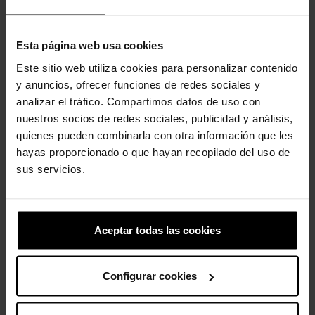
tamancos Crocs Classic apresentam uma estrutura leve e
acolchoada e oferecem um convite constante para se sentir
confortável em seus próprios sapatos. Brilhe!
Esta página web usa cookies
Detalhes do Tamanco Classic Glitter:
Este sitio web utiliza cookies para personalizar contenido
Incrivelmente leve e divertido de usar.
y anuncios, ofrecer funciones de redes sociales y
As aberturas de ventilação aumentam a respirabilidade e
analizar el tráfico. Compartimos datos de uso con
ajudam a eliminar água e resíduos.
nuestros socios de redes sociales, publicidad y análisis,
Fácil de limpar e rápido de secar.
quienes pueden combinarla con otra información que les
Tiras giratórias no calcanhar para um ajuste mais seguro.
hayas proporcionado o que hayan recopilado del uso de
Personalizável com pingentes Jibbitz™.
Icônico Crocs Comfort™: Leve. Flexível. Conforto de 36 graus.
sus servicios.
Aceptar todas las cookies
Clientes que compraram este
produto também compraram:
Configurar cookies
-20%
-20%