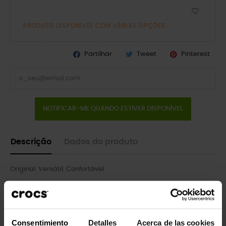
PRODUTO DISPONÍVEL COM VÁRIAS OPÇÕES
Partilhar
Tweet
Pinterest
NOTIFICAR-ME QUANDO ESTIVER DISPONÍVEL
Descrição
Dados do produto
Original. Versátil. Confortável.
O tamanco icônico que iniciou uma revolução no conforto em
todo o mundo, agora com um adorável tratamento de glitter
por toda a peça! É o calçado irreverente e confortável pelo
qual você certamente se apaixonará cada vez mais. Os
Consentimiento
Detalles
Acerca de las cookies