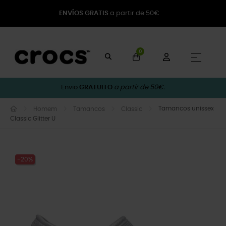
ENVÍOS GRATIS
a partir de 50€
0
Toggle
☰
Envio
GRATUITO
a partir de 50€.
Tamancos unissex
Homem
Tamancos
Classic
Classic Glitter U
-20%