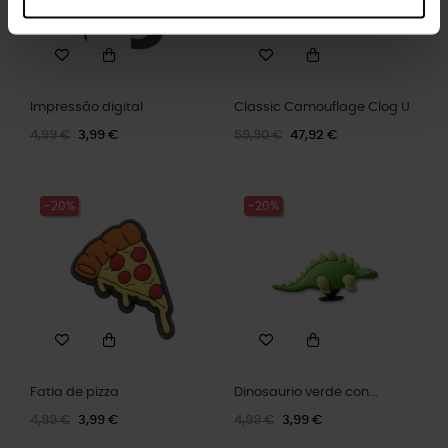
Impressão digital
Classic Camouflage Clog U
4,99 €
3,99 €
59,90 €
47,92 €
-20%
-20%
Fatia de pizza
Dinosaurio verde con...
4,99 €
3,99 €
4,99 €
3,99 €