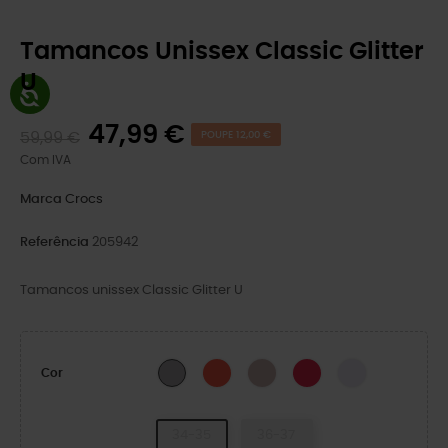
Tamancos Unissex Classic Glitter
U
47,99 €
59,99 €
POUPE 12,00 €
Com IVA
Marca
Crocs
Referência
205942
Tamancos unissex Classic Glitter U
Cherry Red
Quartz Glitter
Digital Raspberry GL
Grape Ice
Silver Glitter
Cor
34-35
36-37