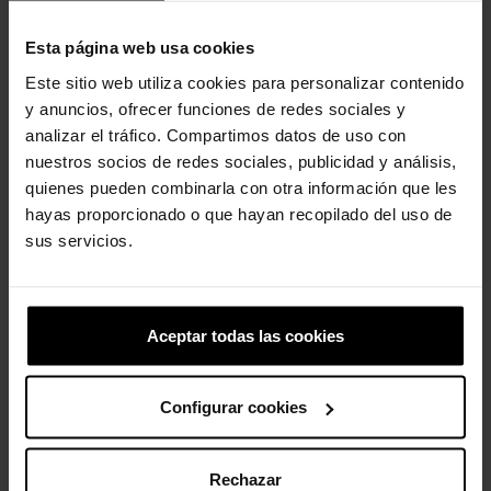
confortável em seus próprios sapatos. Brilhe!
Detalhes do Tamanco Classic Glitter:
Esta página web usa cookies
Este sitio web utiliza cookies para personalizar contenido
Incrivelmente leve e divertido de usar.
As aberturas de ventilação aumentam a respirabilidade e
y anuncios, ofrecer funciones de redes sociales y
ajudam a eliminar água e resíduos.
analizar el tráfico. Compartimos datos de uso con
Fácil de limpar e rápido de secar.
nuestros socios de redes sociales, publicidad y análisis,
Tiras giratórias no calcanhar para um ajuste mais seguro.
quienes pueden combinarla con otra información que les
Personalizável com pingentes Jibbitz™.
hayas proporcionado o que hayan recopilado del uso de
Icônico Crocs Comfort™: Leve. Flexível. Conforto de 36 graus.
sus servicios.
Clientes que compraram este
Aceptar todas las cookies
produto também compraram:
Configurar cookies
-20%
-20%
Rechazar