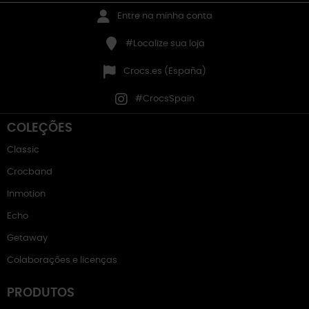
Entre na minha conta
#Localize sua loja
Crocs.es (España)
#CrocsSpain
COLEÇÕES
Classic
Crocband
Inmotion
Echo
Getaway
Colaborações e licenças
PRODUTOS