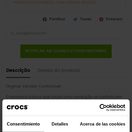
PRODUTO DISPONÍVEL COM VÁRIAS OPÇÕES
Partilhar
Tweet
Pinterest
NOTIFICAR-ME QUANDO ESTIVER DISPONÍVEL
Descrição
Dados do produto
Original. Versátil. Confortável.
O tamanco icônico que iniciou uma revolução no conforto em
todo o mundo, agora com um adorável tratamento de glitter
por toda a peça! É o calçado irreverente e confortável pelo
qual você certamente se apaixonará cada vez mais. Os
tamancos Crocs Classic apresentam uma estrutura leve e
Consentimiento
Detalles
Acerca de las cookies
acolchoada e oferecem um convite constante para se sentir