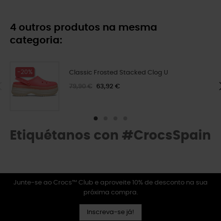
4 outros produtos na mesma
categoria:
-20%
Classic Frosted Stacked Clog U
79,90 €
63,92 €
Etiquétanos con #CrocsSpain
Junte-se ao Crocs™ Club e aproveite 10% de desconto na sua
próxima compra.
Inscreva-se já!