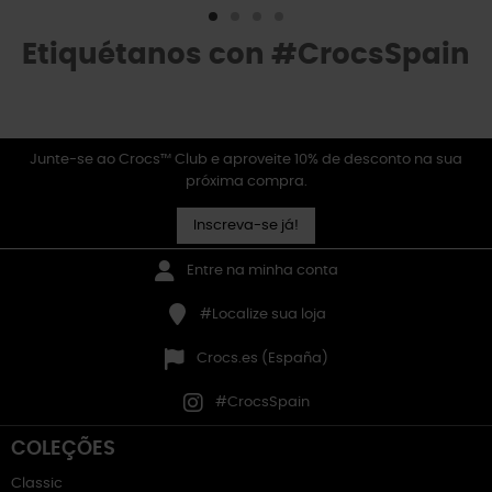
Etiquétanos con #CrocsSpain
Junte-se ao Crocs™ Club e aproveite 10% de desconto na sua
próxima compra.
Inscreva-se já!
Entre na minha conta
#Localize sua loja
Crocs.es (España)
#CrocsSpain
COLEÇÕES
Classic