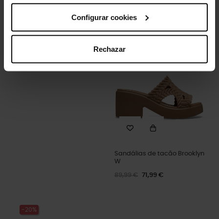
Tamancos clássicos
Sandálias femininas de...
Configurar cookies
unissex...
69,90 €
55,92 €
59,90 €
47,92 €
Rechazar
-20%
Sandálias de tacão Brooklyn
W
89,99 €
71,99 €
-20%