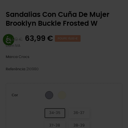
Sandalias Con Cuña De Mujer
Brooklyn Buckle Frosted W
63,99 €
79,99 €
POUPE 16,00 €
Com IVA
Marca
Crocs
Referência
210980
Sandstone
Purple Moon
Cor
34-35
36-37
37-38
38-39