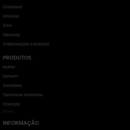
Crocband
Inmotion
Echo
Getaway
Colaborações e licenças
PRODUTOS
Mulher
Homem
Sandálias
Tamancos Sanitários
Crianças
Botas
INFORMAÇÃO