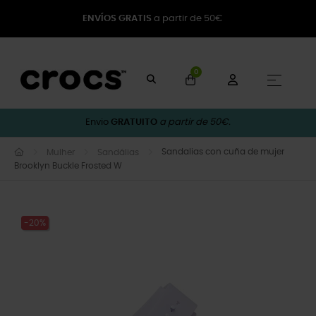
ENVÍOS GRATIS
a partir de 50€
0
Toggle
☰
Envio
GRATUITO
a partir de 50€.
Sandalias con cuña de mujer
Mulher
Sandálias
Brooklyn Buckle Frosted W
-20%