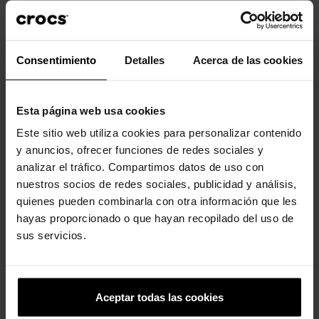
Las correas suaves y flexibles de Matlite™ se sienten
cómodas desde el primer día
Perfil de plantilla elevado para mayor soporte y estabilidad
Altura del tacón de cuña de 1,9 pulgadas/47 mm
Consentimiento
Detalles
Acerca de las cookies
LiteRide™: revolucionario. Suavidad que se hunde.
Comodidad innovadora.
Esta página web usa cookies
Este sitio web utiliza cookies para personalizar contenido
y anuncios, ofrecer funciones de redes sociales y
Clientes que compraram este
analizar el tráfico. Compartimos datos de uso con
produto também compraram:
nuestros socios de redes sociales, publicidad y análisis,
quienes pueden combinarla con otra información que les
-20%
-20%
hayas proporcionado o que hayan recopilado del uso de
sus servicios.
Aceptar todas las cookies