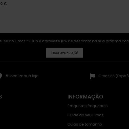
92 €
e-se ao Crocs™ Club e aproveite 10% de desconto na sua próxima co
Inscreva-se já!
#Localize sua loja
Crocs.es (Españ
S
INFORMAÇÃO
Preguntas frequentes
Cuide do seu Crocs
Guias de tamanho