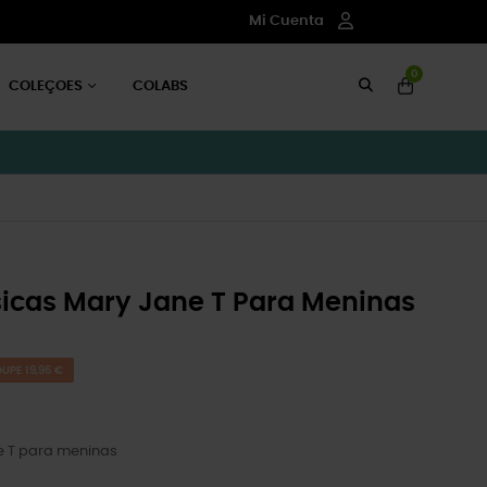
Mi Cuenta
0
COLEÇOES
COLABS
sicas Mary Jane T Para Meninas
UPE 19,96 €
ne T para meninas