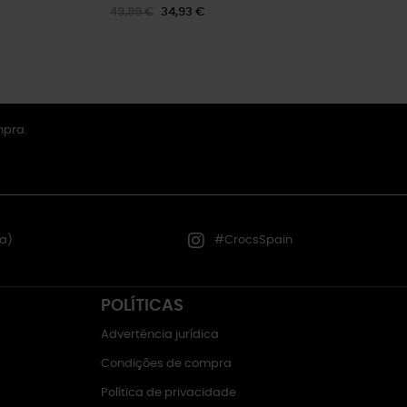
49,99 €
34,93 €
mpra.
a)
#CrocsSpain
POLÍTICAS
Advertência jurídica
Condições de compra
Política de privacidade