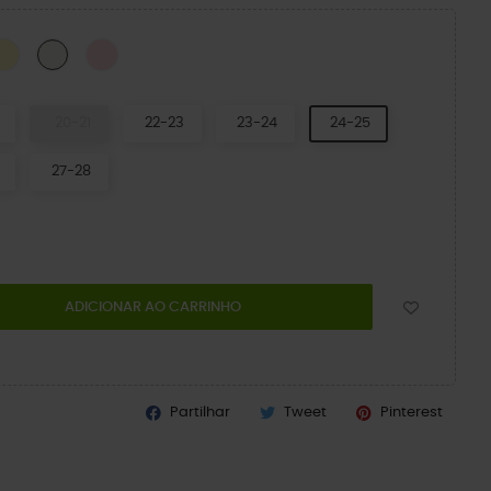
CK
Daylily
Pink Milk
Chalk
20-21
22-23
23-24
24-25
27-28
ADICIONAR AO CARRINHO
Partilhar
Tweet
Pinterest