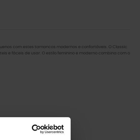
pequenos com estes tamancos modernos e confortáveis. O Classic
teis e fáceis de usar. O estilo feminino e moderno combina com o