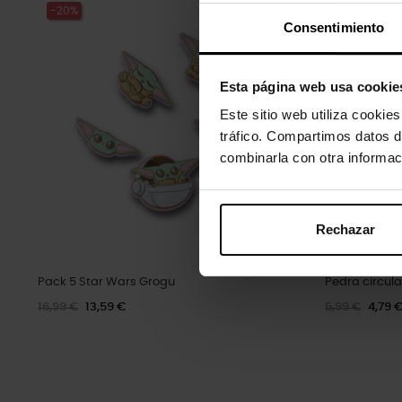
-20%
-20%
Consentimiento
Esta página web usa cookie
Este sitio web utiliza cookie
tráfico. Compartimos datos d
combinarla con otra informac
Rechazar
Pack 5 Star Wars Grogu
Pedra circul
16,99 €
13,59 €
5,99 €
4,79 