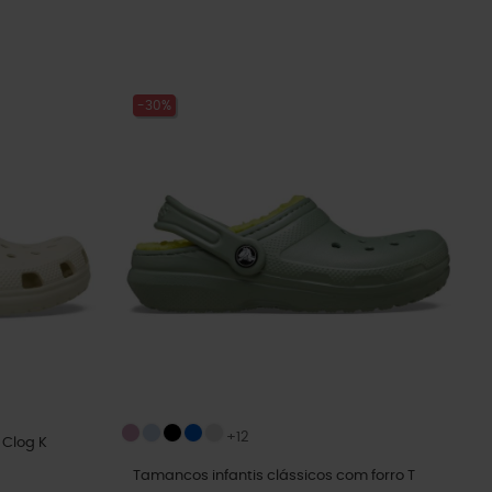
-30%
+12
 Clog K
Tamancos infantis clássicos com forro T