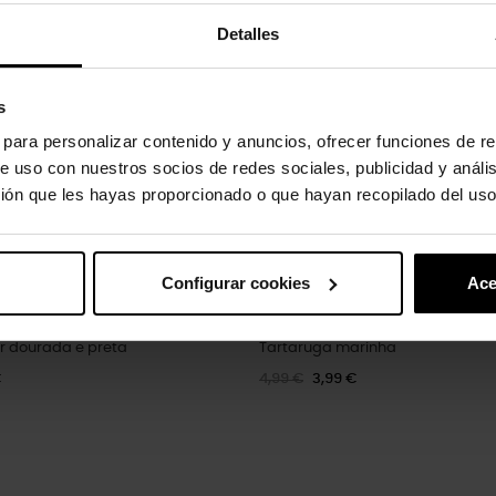
-20%
Detalles
s
s para personalizar contenido y anuncios, ofrecer funciones de re
e uso con nuestros socios de redes sociales, publicidad y análi
ión que les hayas proporcionado o que hayan recopilado del uso
Configurar cookies
Ace
ar dourada e preta
Tartaruga marinha
€
4,99 €
3,99 €