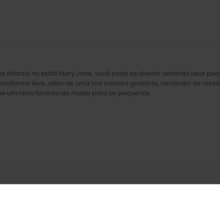
 infantis no estilo Mary Jane, você pode se divertir vestindo seus 
aforma leve, além de uma tira traseira giratória, tornando-os versá
ane um novo favorito da moda para os pequenos.
uto também compraram: