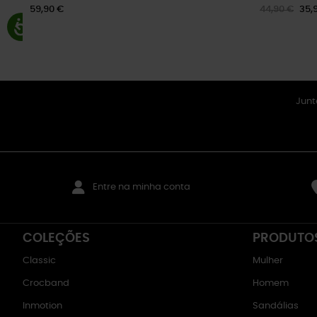
59,90 €
44,90 €
35,
Junt
Entre na minha conta
COLEÇÕES
PRODUTO
Classic
Mulher
Crocband
Homem
Inmotion
Sandálias