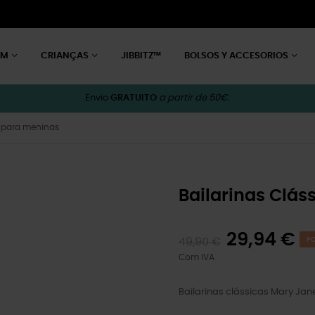
EM
CRIANÇAS
JIBBITZ™
BOLSOS Y ACCESORIOS
Envio
GRATUITO
a partir de 50€.
T para meninas
Bailarinas Clás
29,94 €
49,90 €
PO
Com IVA
Bailarinas clássicas Mary Ja