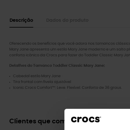
Descrição
Dados do produto
Oferecendo os benefícios que você adora nos tamancos clássicos
Mary Jane apresenta um estilo Mary Jane moderno e um salto plat
conforto icônico da Crocs para fazer do Toddler Classic Mary J
Detalhes do Tamanco Toddler Classic Mary Jane:
Cabedal estilo Mary Jane
Tira frontal com fivela ajustável
Iconic Crocs Comfort™: Leve. Flexível. Conforto de 36 graus.
Clientes que compraram este prod