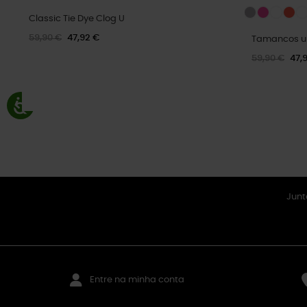
Classic Tie Dye Clog U
59,90 €
47,92 €
Tamancos uni
59,90 €
47,
Junt
Entre na minha conta