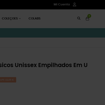
Mi Cuenta
0
COLEÇOES
COLABS
icos Unissex Empilhados Em U
UPE 32,05 €