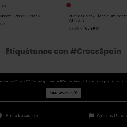
+9
ssex Classic Glitter U
Zuecos unisex Classic Unfurgett
Check U
92 €
69,99 €
55,99 €
Etiquétanos con #CrocsSpain
e-se ao Crocs™ Club e aproveite 10% de desconto na sua próxima co
Inscreva-se já!
#Localize sua loja
Crocs.es (Españ