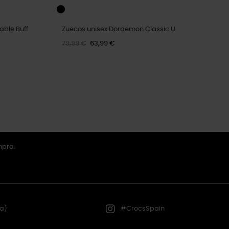
able Buff
Zuecos unisex Doraemon Classic U
79,99 €
63,99 €
mpra.
a)
#CrocsSpain