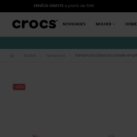
ENVÍOS GRATIS
a partir de 50€
NOVIDADES
MULHER
HOM
Tamancos clássicos unissex empi
Mulher
Tamancos
-40%