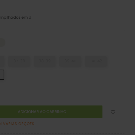
empilhados em U
CK
Chalk
37-38
38-39
39-40
41-42
ADICIONAR AO CARRINHO
M VÁRIAS OPÇÕES