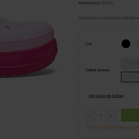
Referência
211355
Tamancos clássicos unissex 
BLA
Cor
36-37
Tallas Unisex
42-43
Ver guía de tallas
PRODUTO DISPONÍVEL CO