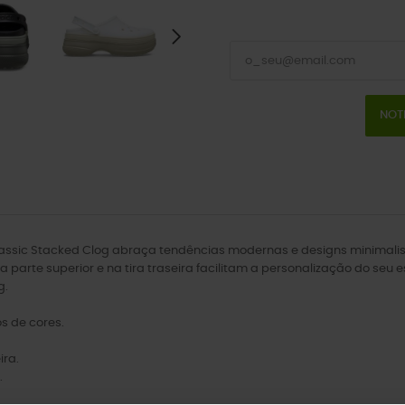
NOT
assic Stacked Clog abraça tendências modernas e designs minimali
 na parte superior e na tira traseira facilitam a personalização do se
g.
s de cores.
ira.
.