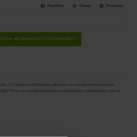
Partilhar
Tweet
Pinterest
IFICAR-ME QUANDO ESTIVER DISPONÍVEL
stas. O solado acolchoado oferece um visual marcante em
u estilo. Para um visual moderno e expressivo, combinado com o