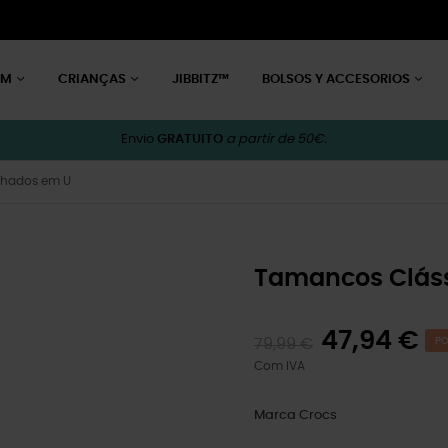
EM
CRIANÇAS
JIBBITZ™
BOLSOS Y ACCESORIOS
Envio
GRATUITO
a partir de 50€.
lhados em U
Tamancos Cláss
47,94 €
79,99 €
PO
Com IVA
Marca
Crocs