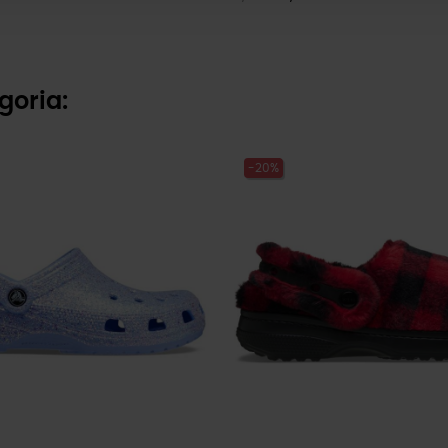
goria:
-20%