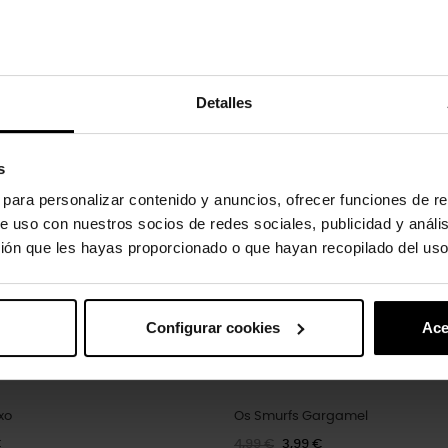
uto também compraram:
Detalles
-20%
s
s para personalizar contenido y anuncios, ofrecer funciones de re
e uso con nuestros socios de redes sociales, publicidad y análi
ión que les hayas proporcionado o que hayan recopilado del uso
Configurar cookies
Ace
xo
Os Smurfs Gargamel
€
4,99 €
3,99 €