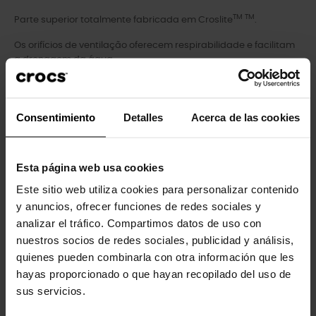
TM TM
Parte superior totalmente fabricada em Croslite
.
Os orifícios de ventilação oferecem respirabilidade e facilitam
a drenagem da água.
Fáceis de limpar e de secagem rápida.
Tira traseira ajustável para um ajuste perfeito e à medida. As
Consentimiento
Detalles
Acerca de las cookies
correias não devem ser demasiado apertadas, devem estar
soltas.
TM
Personalizáveis com Jibbitz
.
Esta página web usa cookies
TM
Este sitio web utiliza cookies para personalizar contenido
Conforto icónico Crocs Comfort
: Leves. Flexíveis. Conforto em
todos os ângulos.
y anuncios, ofrecer funciones de redes sociales y
analizar el tráfico. Compartimos datos de uso con
nuestros socios de redes sociales, publicidad y análisis,
quienes pueden combinarla con otra información que les
hayas proporcionado o que hayan recopilado del uso de
Clientes que compraram este
sus servicios.
produto também compraram: