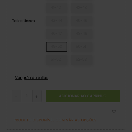
41-42
42-43
43-44
45-46
Tallas Unisex
46-47
48-49
49-50
50-51
51-52
52-53
Ver guía de tallas
ADICIONAR AO CARRINHO
PRODUTO DISPONÍVEL COM VÁRIAS OPÇÕES