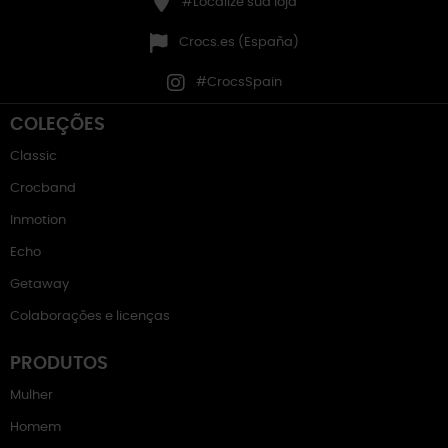
#Localize sua loja
Crocs.es (España)
#CrocsSpain
COLEÇÕES
Classic
Crocband
Inmotion
Echo
Getaway
Colaborações e licenças
PRODUTOS
Mulher
Homem