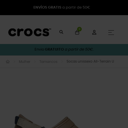
ENVÍOS GRATIS
a partir de 50€
0
Toggle
☰
Envio
GRATUITO
a partir de 50€.
Socas unissexo All-Terrain U
Mulher
Tamancos