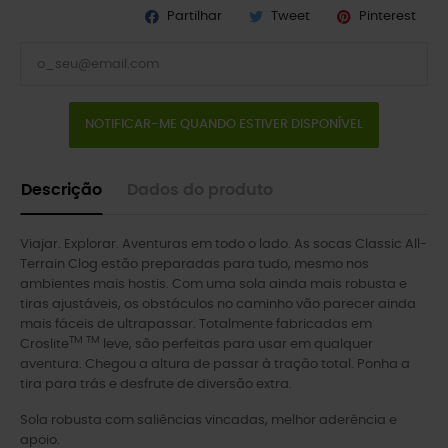
Partilhar
Tweet
Pinterest
NOTIFICAR-ME QUANDO ESTIVER DISPONÍVEL
Descrição
Dados do produto
Viajar. Explorar. Aventuras em todo o lado. As socas Classic All-
Terrain Clog estão preparadas para tudo, mesmo nos
ambientes mais hostis. Com uma sola ainda mais robusta e
tiras ajustáveis, os obstáculos no caminho vão parecer ainda
mais fáceis de ultrapassar. Totalmente fabricadas em
TM TM
Croslite
leve, são perfeitas para usar em qualquer
aventura. Chegou a altura de passar à tração total. Ponha a
tira para trás e desfrute de diversão extra.
Sola robusta com saliências vincadas, melhor aderência e
apoio.