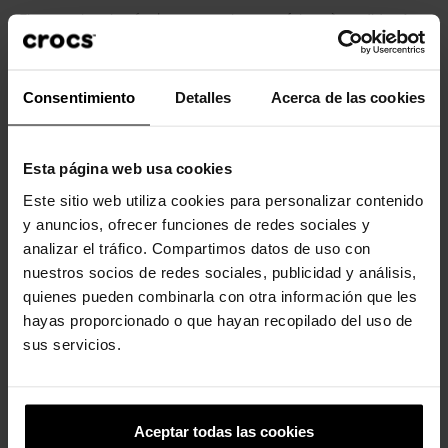
Tira traseira ajustável para um ajuste perfeito e à medida. As
correias não devem ser demasiado apertadas, devem estar
soltas.
TM
Consentimiento
Detalles
Acerca de las cookies
Personalizáveis com Jibbitz
.
TM
Conforto icónico Crocs Comfort
: Leves. Flexíveis. Conforto em
todos os ângulos.
Esta página web usa cookies
Este sitio web utiliza cookies para personalizar contenido
y anuncios, ofrecer funciones de redes sociales y
analizar el tráfico. Compartimos datos de uso con
Clientes que compraram este
nuestros socios de redes sociales, publicidad y análisis,
produto também compraram:
quienes pueden combinarla con otra información que les
hayas proporcionado o que hayan recopilado del uso de
-20%
-20%
sus servicios.
Aceptar todas las cookies