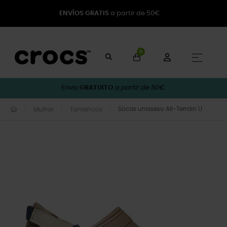
ENVÍOS GRATIS
a partir de 50€
0
Toggle
☰
Envio
GRATUITO
a partir de 50€.
Socas unissexo All-Terrain U
Mulher
Tamancos