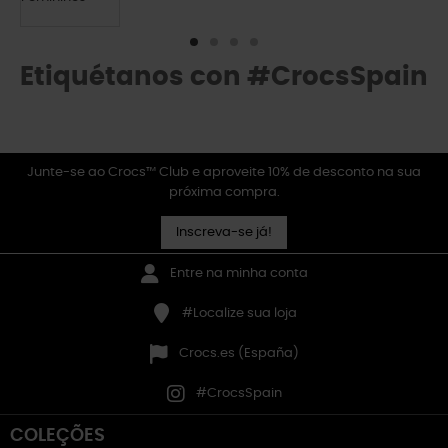
Etiquétanos con #CrocsSpain
Junte-se ao Crocs™ Club e aproveite 10% de desconto na sua
próxima compra.
Inscreva-se já!
Entre na minha conta
#Localize sua loja
Crocs.es (España)
#CrocsSpain
COLEÇÕES