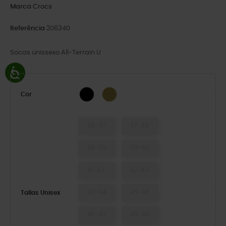
Marca
Crocs
Referência
206340
Socas unissexo All-Terrain U
BLACK/BLACK
Khaki/Multi
Cor
36-37
37-38
38-39
39-40
41-42
42-43
43-44
45-46
Tallas Unisex
46-47
48-49