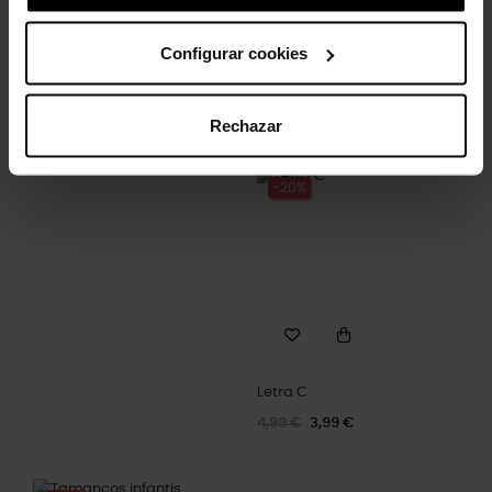
Configurar cookies
Tamancos Crocband™ U
Minnie Mouse Disney
unissex
4,99 €
3,99 €
Rechazar
64,90 €
51,92 €
-20%
Letra C
4,99 €
3,99 €