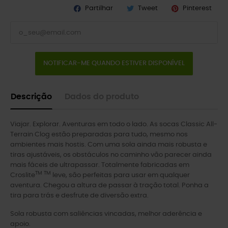
Partilhar
Tweet
Pinterest
NOTIFICAR-ME QUANDO ESTIVER DISPONÍVEL
Descrição
Dados do produto
Viajar. Explorar. Aventuras em todo o lado. As socas Classic All-
Terrain Clog estão preparadas para tudo, mesmo nos
ambientes mais hostis. Com uma sola ainda mais robusta e
tiras ajustáveis, os obstáculos no caminho vão parecer ainda
mais fáceis de ultrapassar. Totalmente fabricadas em
TM TM
Croslite
leve, são perfeitas para usar em qualquer
aventura. Chegou a altura de passar à tração total. Ponha a
tira para trás e desfrute de diversão extra.
Sola robusta com saliências vincadas, melhor aderência e
apoio.