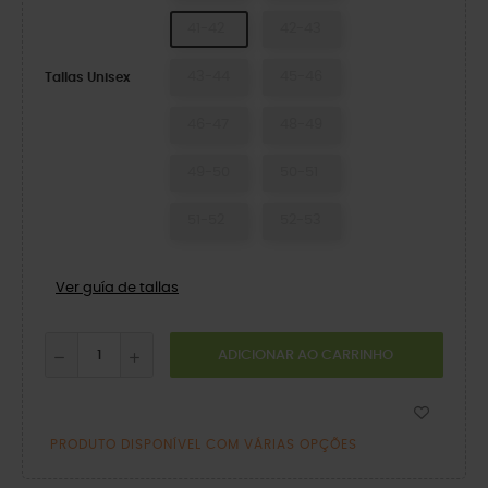
41-42
42-43
43-44
45-46
Tallas Unisex
46-47
48-49
49-50
50-51
51-52
52-53
Ver guía de tallas
ADICIONAR AO CARRINHO
PRODUTO DISPONÍVEL COM VÁRIAS OPÇÕES