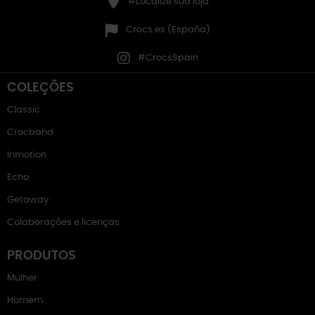
#Localize sua loja
Crocs.es (España)
#CrocsSpain
COLEÇÕES
Classic
Crocband
Inmotion
Echo
Getaway
Colaborações e licenças
PRODUTOS
Mulher
Homem