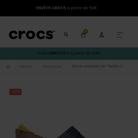
ENVÍOS GRATIS
a partir de 50€
0
Toggle
☰
Envio
GRATUITO
a partir de 50€.
Socas unissexo All-Terrain U
Mulher
Tamancos
-20%