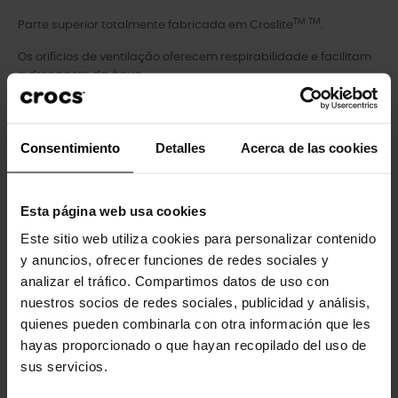
TM TM
Parte superior totalmente fabricada em Croslite
.
Os orifícios de ventilação oferecem respirabilidade e facilitam
a drenagem da água.
Fáceis de limpar e de secagem rápida.
Tira traseira ajustável para um ajuste perfeito e à medida. As
Consentimiento
Detalles
Acerca de las cookies
correias não devem ser demasiado apertadas, devem estar
soltas.
TM
Personalizáveis com Jibbitz
.
Esta página web usa cookies
TM
Este sitio web utiliza cookies para personalizar contenido
Conforto icónico Crocs Comfort
: Leves. Flexíveis. Conforto em
todos os ângulos.
y anuncios, ofrecer funciones de redes sociales y
analizar el tráfico. Compartimos datos de uso con
nuestros socios de redes sociales, publicidad y análisis,
quienes pueden combinarla con otra información que les
hayas proporcionado o que hayan recopilado del uso de
Clientes que compraram este
sus servicios.
produto também compraram: