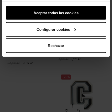
-20%
-20%
Aceptar todas las cookies
Configurar cookies
Rechazar
Tamancos Crocband™ U
Minnie Mouse Disney
unissex
4,99 €
3,99 €
64,90 €
51,92 €
-20%