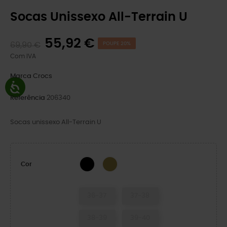
Socas Unissexo All-Terrain U
55,92 €
69,90 €
POUPE 20%
Com IVA
Marca
Crocs
Referência
206340
Socas unissexo All-Terrain U
BLACK/BLACK
Khaki/Multi
Cor
36-37
37-38
38-39
39-40