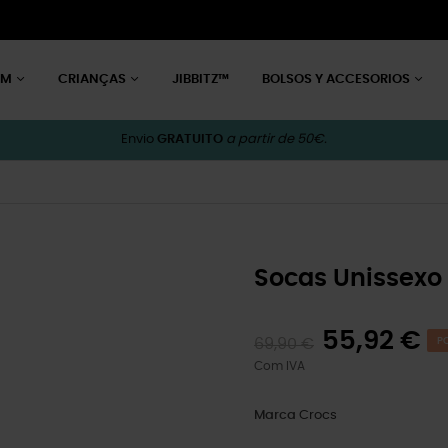
EM
CRIANÇAS
JIBBITZ™
BOLSOS Y ACCESORIOS
Envio
GRATUITO
a partir de 50€.
Socas Unissexo 
55,92 €
69,90 €
P
Com IVA
Marca
Crocs