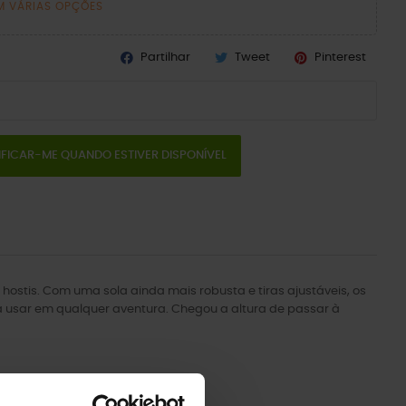
M VÁRIAS OPÇÕES
Partilhar
Tweet
Pinterest
IFICAR-ME QUANDO ESTIVER DISPONÍVEL
hostis. Com uma sola ainda mais robusta e tiras ajustáveis, os
ra usar em qualquer aventura. Chegou a altura de passar à