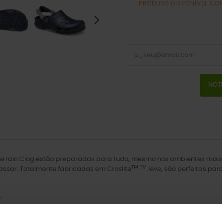
PRODUTO DISPONÍVEL CO
NOT
l-Terrain Clog estão preparadas para tudo, mesmo nos ambientes mais 
TM TM
assar. Totalmente fabricadas em Croslite
leve, são perfeitas pa
.