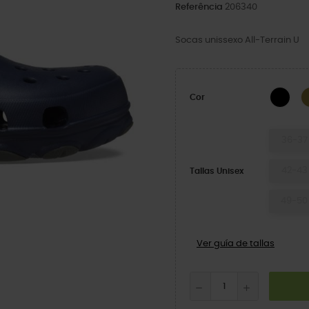
Referência
206340
Socas unissexo All-Terrain U
BLA
Cor
36-37
42-43
Tallas Unisex
49-50
Ver guía de tallas