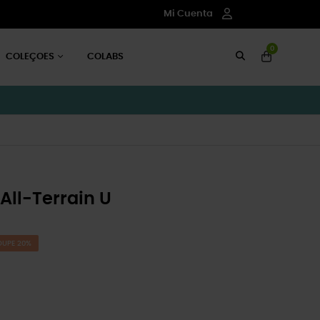
Mi Cuenta
0
COLEÇOES
COLABS
All-Terrain U
OUPE 20%