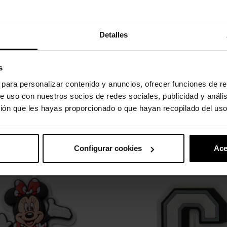
 a drenagem da água.
Detalles
 correias não devem ser demasiado apertadas, devem estar soltas.
s
s para personalizar contenido y anuncios, ofrecer funciones de re
todos os ângulos.
e uso con nuestros socios de redes sociales, publicidad y análi
ión que les hayas proporcionado o que hayan recopilado del uso
uto também compraram:
Configurar cookies
Ace
-20%