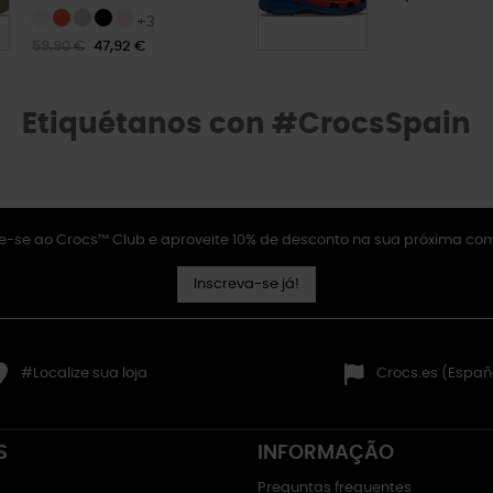
+3
59,90 €
47,92 €
Etiquétanos con #CrocsSpain
e-se ao Crocs™ Club e aproveite 10% de desconto na sua próxima co
Inscreva-se já!
#Localize sua loja
Crocs.es (Españ
S
INFORMAÇÃO
Preguntas frequentes