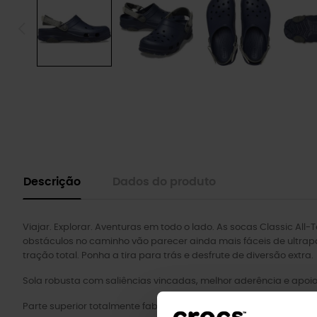
Descrição
Dados do produto
Viajar. Explorar. Aventuras em todo o lado. As socas Classic Al
obstáculos no caminho vão parecer ainda mais fáceis de ultrap
tração total. Ponha a tira para trás e desfrute de diversão extra.
Sola robusta com saliências vincadas, melhor aderência e apoio
TM TM
Parte superior totalmente fabricada em Croslite
.