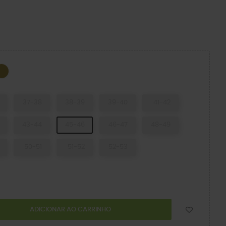
CK/BLACK
Khaki/Multi
37-38
38-39
39-40
41-42
43-44
45-46
46-47
48-49
50-51
51-52
52-53
ADICIONAR AO CARRINHO