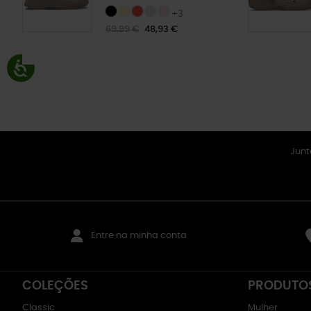
+3
69,99 €
48,93 €
Junt
Entre na minha conta
COLEÇÕES
PRODUTO
Classic
Mulher