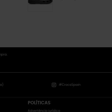
mpra.
a)
#CrocsSpain
POLÍTICAS
Advertência jurídica