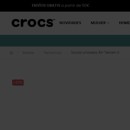
ENVÍOS GRATIS
a partir de 50€
NOVIDADES
MULHER
HOM
Socas unissexo All-Terrain U
Mulher
Tamancos
-20%