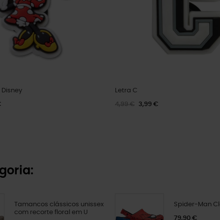
 Disney
Letra C
€
4,99 €
3,99 €
goria:
Tamancos clássicos unissex
Spider-Man Cl
com recorte floral em U
79,90 €