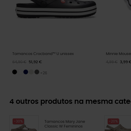
Tamancos Crocband™ U unissex
Minnie Mouse
64,90 €
51,92 €
4,99 €
3,99 
+26
4 outros produtos na mesma cate
-30%
-20%
Tamancos Mary Jane
Classic W Femininos