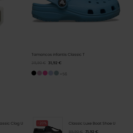
Tamancos infantis Classic T
39,90 €
31,92 €
+56
-20%
assic Clog U
Classic Luxe Boat Shoe U
89,90 €
71,92 €