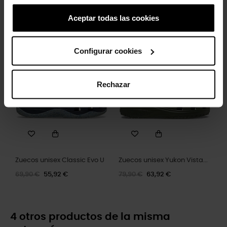
Zuecos unisex Toy Story...
Zuecos unisex Crush U
Aceptar todas las cookies
79,90 €
84,99 €
59,43 €
Configurar cookies
-20%
-20%
Rechazar
Zuecos unisex Classic Evo U
Zuecos unisex Yukon Vista...
69,90 €
55,92 €
79,90 €
63,92 €
4 otros productos de la misma