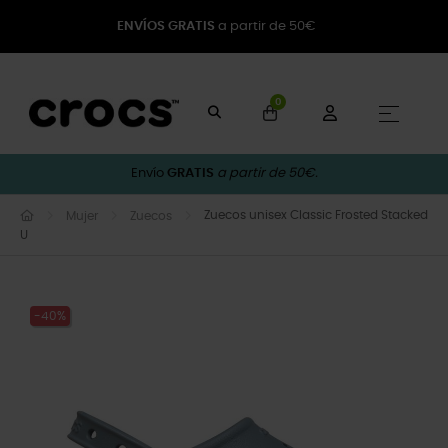
ENVÍOS GRATIS
a partir de 50€
0
Naveg
☰
Envío
GRATIS
a partir de 50€.
Zuecos unisex Classic Frosted Stacked
Mujer
Zuecos
U
-40%