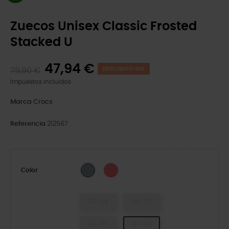
Zuecos Unisex Classic Frosted
Stacked U
47,94 €
79,90 €
DESCUENTO 40%
Impuestos incluidos
Marca
Crocs
Referencia
212567
Guava
Concrete
Color
33-34
34-35
36-37
37-38