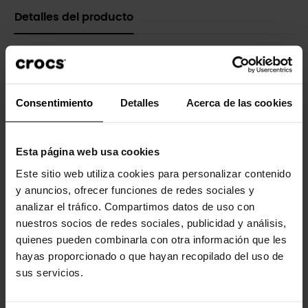
Detalles del producto
Marca
Crocs
Referencia
212567
Consentimiento
Detalles
Acerca de las cookies
Esta página web usa cookies
Los clientes que compraron este
producto también han comprado:
Este sitio web utiliza cookies para personalizar contenido
y anuncios, ofrecer funciones de redes sociales y
-30%
analizar el tráfico. Compartimos datos de uso con
nuestros socios de redes sociales, publicidad y análisis,
quienes pueden combinarla con otra información que les
hayas proporcionado o que hayan recopilado del uso de
sus servicios.