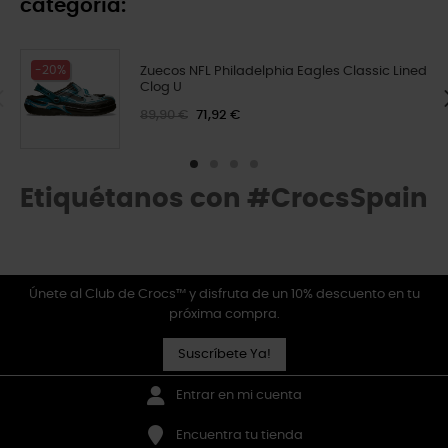
categoría:
-20%
Zuecos NFL Philadelphia Eagles Classic Lined
Clog U
89,90 €
71,92 €
Etiquétanos con #CrocsSpain
Únete al Club de Crocs™ y disfruta de un 10% descuento en tu
próxima compra.
Suscríbete Ya!
Entrar en mi cuenta
Encuentra tu tienda