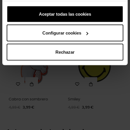
Aceptar todas las cookies
Pez estrella
Zuecos unisex Classic U
5,99 €
4,79 €
59,90 €
47,92 €
Configurar cookies
-20%
-20%
Rechazar
Cabra con sombrero
Smiley
4,99 €
3,99 €
4,99 €
3,99 €