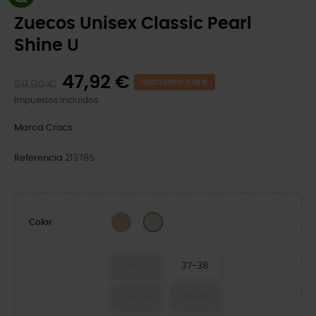
Zuecos Unisex Classic Pearl
Shine U
47,92 €
59,90 €
DESCUENTO 11,98 €
Impuestos incluidos
Marca
Crocs
Referencia
213785
Quartz
Frappe
Color
36-37
37-38
38-39
39-40