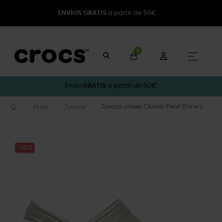
ENVÍOS GRATIS
a partir de 50€
0
Naveg
☰
Envío
GRATIS
a partir de 50€.
Zuecos unisex Classic Pearl Shine U
Mujer
Zuecos
-20%