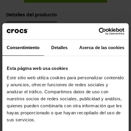
Detalles del producto
Marca
Crocs
Referencia
213785
Consentimiento
Detalles
Acerca de las cookies
Esta página web usa cookies
Los clientes que compraron este
Este sitio web utiliza cookies para personalizar contenido
producto también han comprado:
y anuncios, ofrecer funciones de redes sociales y
analizar el tráfico. Compartimos datos de uso con
-20%
-20%
nuestros socios de redes sociales, publicidad y análisis,
quienes pueden combinarla con otra información que les
hayas proporcionado o que hayan recopilado del uso de
sus servicios.