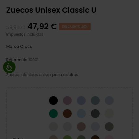
Zuecos Unisex Classic U
47,92 €
59,90 €
DESCUENTO 20%
Impuestos incluidos
Marca
Crocs
Referencia
10001
Zuecos clásicos unisex para adultos.
Black
Hydrangea
Mystic Purple
Pond
Blue Calcite
Green Ivy
Cognac
Blue Frost
Slate Grey
Bone
Linen
Atmosphere
Latte
Dreamscape
Elephant
Quartz
Kiwi
Moss-X
Coffee
Pink Milk