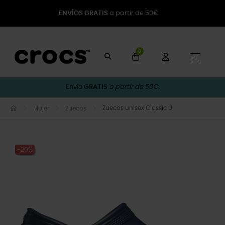
ENVÍOS GRATIS
a partir de 50€
0
Naveg
☰
Envío
GRATIS
a partir de 50€.
Zuecos unisex Classic U
Mujer
Zuecos
-20%