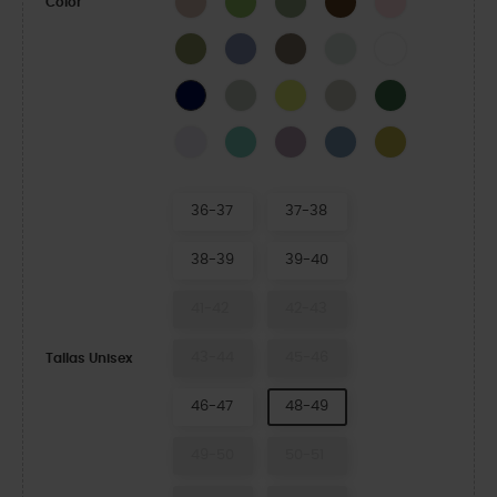
Color
Army Green
Blue Haze
Taupe
Mint Tint
White
Plaster
Acidity
Meteor
Field Green
Navy
Grape Ice
Retro
Dusty Lilac
Astro Blue
Meadow
36-37
37-38
38-39
39-40
41-42
42-43
43-44
45-46
Tallas Unisex
46-47
48-49
49-50
50-51