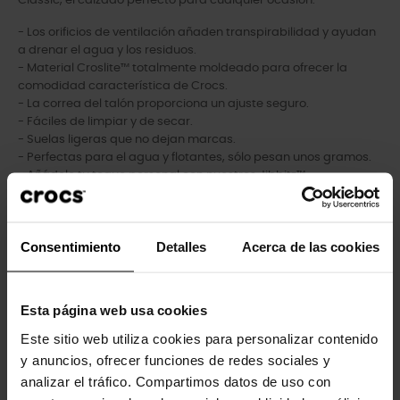
Classic, el calzado perfecto para cualquier ocasión.
- Los orificios de ventilación añaden transpirabilidad y ayudan
a drenar el agua y los residuos.
- Material Croslite™ totalmente moldeado para ofrecer la
comodidad característica de Crocs.
- La correa del talón proporciona un ajuste seguro.
- Fáciles de limpiar y de secar.
- Suelas ligeras que no dejan marcas.
- Perfectas para el agua y flotantes, sólo pesan unos gramos.
- Añádele tu toque personal con nuestros Jibbitz™.
Consentimiento
Detalles
Acerca de las cookies
Los clientes que compraron este
producto también han comprado:
Esta página web usa cookies
-20%
-20%
Este sitio web utiliza cookies para personalizar contenido
y anuncios, ofrecer funciones de redes sociales y
analizar el tráfico. Compartimos datos de uso con