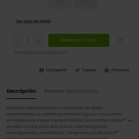
51-52
52-53
Ver guía de tallas
AÑADIR A LA CESTA
DISPONIBILIDAD INMEDIATA
Compartir
Tuitear
Pinterest
Descripción
Detalles del producto
Ponte tus zuecos favoritos y disfruta de un ajuste
personalizado, un diseño resistente al agua y una puntera
ventilada para mayor transpirabilidad. La plantilla Croslite™ se
amolda a tu pie para ofrecerte la máxima ligereza,
amortiguación y durabilidad. Compra un par de Crocs™