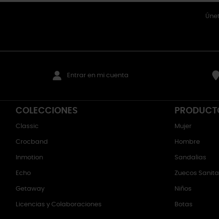
Únet
Entrar en mi cuenta
COLECCIONES
PRODUCT
Classic
Mujer
Crocband
Hombre
Inmotion
Sandalias
Echo
Zuecos Sanitar
Getaway
Niños
Licencias y Colaboraciones
Botas