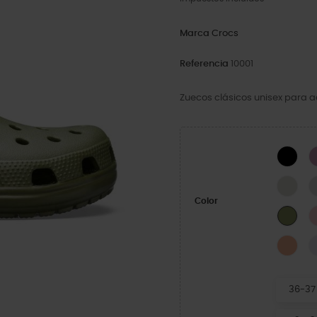
Marca
Crocs
Referencia
10001
Zuecos clásicos unisex para a
Blac
Line
Color
Arm
Elec
36-37