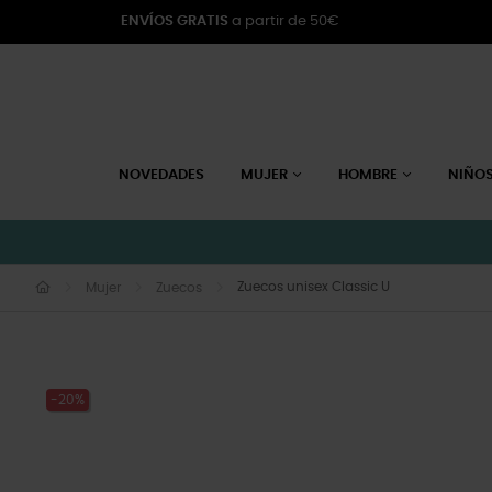
ENVÍOS GRATIS
a partir de 50€
NOVEDADES
MUJER
HOMBRE
NIÑO
Zuecos unisex Classic U
Mujer
Zuecos
-20%