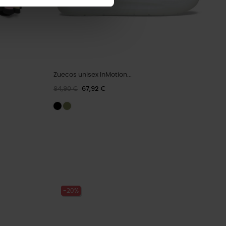
Zuecos unisex InMotion...
84,90 €
67,92 €
-20%