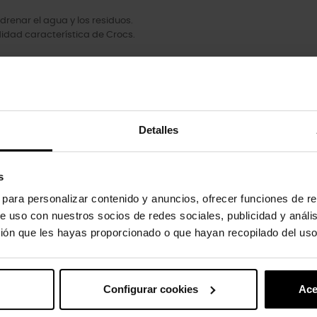
drenar el agua y los residuos.
idad característica de Crocs.
Detalles
s
oducto también han comprado:
s para personalizar contenido y anuncios, ofrecer funciones de re
e uso con nuestros socios de redes sociales, publicidad y análi
ión que les hayas proporcionado o que hayan recopilado del uso
Configurar cookies
Ace