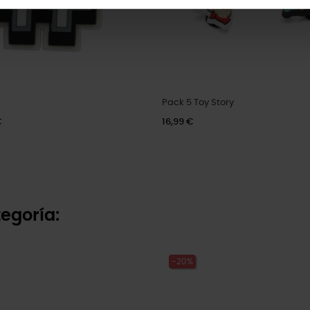
Pack 5 Toy Story
€
16,99 €
egoría:
-20%