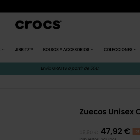
S
JIBBITZ™
BOLSOS Y ACCESORIOS
COLECCIONES
Envío
GRATIS
a partir de 50€.
Zuecos Unisex C
47,92 €
59,90 €
DE
Impuestos incluidos