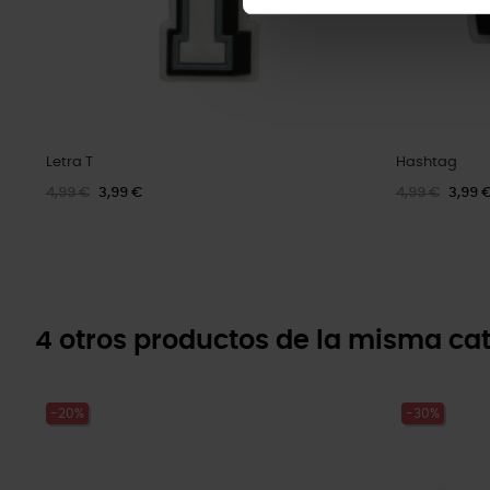
Letra T
Hashtag
4,99 €
3,99 €
4,99 €
3,99 
4 otros productos de la misma cat
-20%
-30%