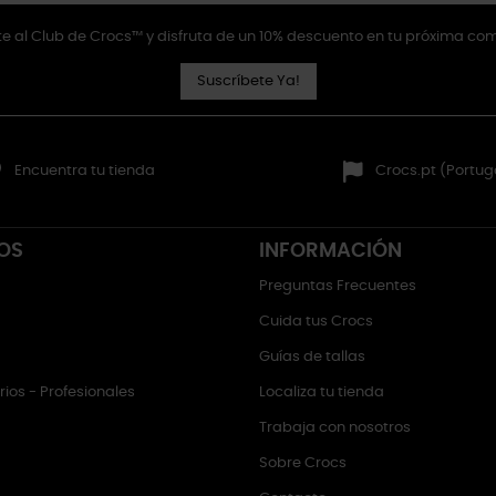
e al Club de Crocs™ y disfruta de un 10% descuento en tu próxima co
Suscríbete Ya!
Encuentra tu tienda
Crocs.pt (Portug
OS
INFORMACIÓN
Preguntas Frecuentes
Cuida tus Crocs
Guías de tallas
ios - Profesionales
Localiza tu tienda
Trabaja con nosotros
Sobre Crocs