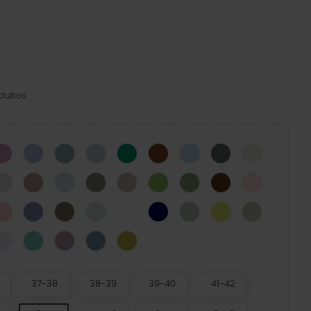
dultos.
k
Hydrangea
Mystic Purple
Pond
Blue Calcite
Green Ivy
Cognac
Blue Frost
Slate Grey
Bone
n
Atmosphere
Latte
Dreamscape
Elephant
Quartz
Kiwi
Moss-X
Coffee
Pink Milk
Powder Pink
Blue Haze
Taupe
Mint Tint
White
Navy
Plaster
Acidity
Meteor
y Green
tric Sunstone
Grape Ice
Retro
Dusty Lilac
Astro Blue
Meadow
37-38
38-39
39-40
41-42