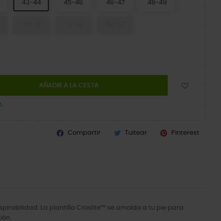
43-44
45-46
46-47
48-49
50-51
51-52
52-53
AÑADIR A LA CESTA
A
Compartir
Tuitear
Pinterest
pirabilidad. La plantilla Croslite™ se amolda a tu pie para
ión.