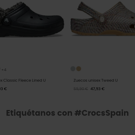
+4
x Classic Fleece Lined U
Zuecos unisex Tweed U
93 €
59,90 €
47,93 €
Etiquétanos con #CrocsSpain