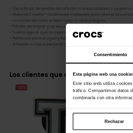
- Los orificios de ventilación añaden transpirabilidad y ayudan a 
- Material Croslite™ totalmente moldeado para ofrecer la comod
- La correa del talón proporciona un ajuste seguro.
- Fáciles de limpiar y de secar.
- Suelas ligeras que no dejan marcas.
- Perfectas para el agua y flotantes, sólo pesan unos gramos.
- Añádele tu toque personal con nuestros Jibbitz™.
Consentimiento
Esta página web usa cookie
Los clientes que compraron este pr
Este sitio web utiliza cookie
-20%
-20%
tráfico. Compartimos datos d
combinarla con otra informac
Rechazar