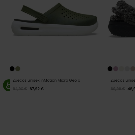
Zuecos unisex InMotion Micro Geo U
Zuecos unise
84,90 €
67,92 €
69,99 €
48,