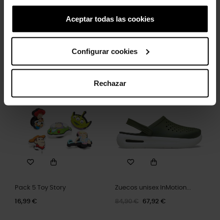
Aceptar todas las cookies
Letra T
Hashtag
Configurar cookies
4,99 €
3,99 €
4,99 €
3,99 €
Rechazar
-20%
Pack 5 Toy Story
Zuecos unisex InMotion...
16,99 €
84,90 €
67,92 €