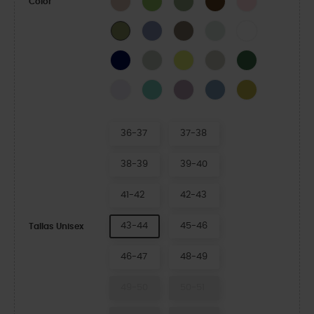
Color
Blue Haze
Taupe
Mint Tint
White
Army Green
Navy
Plaster
Acidity
Meteor
Field Green
Grape Ice
Retro
Dusty Lilac
Astro Blue
Meadow
36-37
37-38
38-39
39-40
41-42
42-43
43-44
45-46
Tallas Unisex
46-47
48-49
49-50
50-51