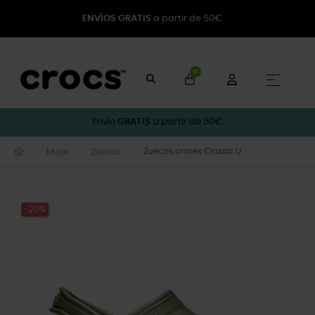
ENVÍOS GRATIS
a partir de 50€
0
Naveg
☰
Envío
GRATIS
a partir de 50€.
Zuecos unisex Classic U
Mujer
Zuecos
-20%