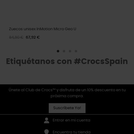
Zuecos unisex InMotion Micro Geo U
84,90 €
67,92 €
Etiquétanos con #CrocsSpain
Únete al Club de Crocs™ y disfruta de un 10% descuento en tu
próxima compra.
Suscríbete Ya!
Entrar en mi cuenta
Encuentra tu tienda