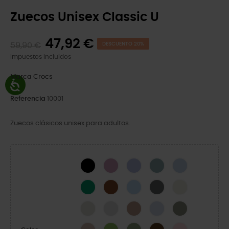
Zuecos Unisex Classic U
47,92 €
59,90 €
DESCUENTO 20%
Impuestos incluidos
Marca
Crocs
Referencia
10001
Zuecos clásicos unisex para adultos.
Black
Hydrangea
Mystic Purple
Pond
Blue Calcite
Green Ivy
Cognac
Blue Frost
Slate Grey
Bone
Linen
Atmosphere
Latte
Dreamscape
Elephant
Quartz
Kiwi
Moss-X
Coffee
Pink Milk