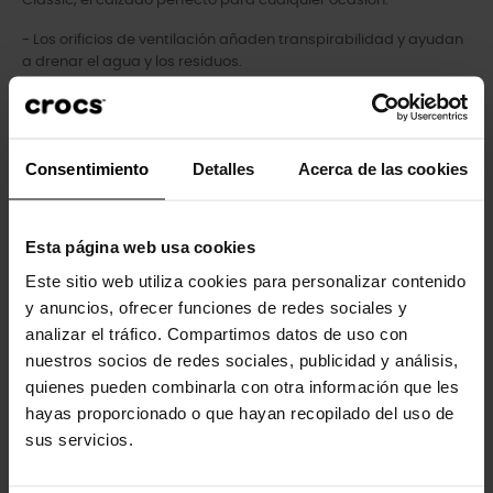
Classic, el calzado perfecto para cualquier ocasión.
- Los orificios de ventilación añaden transpirabilidad y ayudan
a drenar el agua y los residuos.
- Material Croslite™ totalmente moldeado para ofrecer la
comodidad característica de Crocs.
- La correa del talón proporciona un ajuste seguro.
- Fáciles de limpiar y de secar.
Consentimiento
Detalles
Acerca de las cookies
- Suelas ligeras que no dejan marcas.
- Perfectas para el agua y flotantes, sólo pesan unos gramos.
- Añádele tu toque personal con nuestros Jibbitz™.
Esta página web usa cookies
Este sitio web utiliza cookies para personalizar contenido
y anuncios, ofrecer funciones de redes sociales y
Los clientes que compraron este
analizar el tráfico. Compartimos datos de uso con
producto también han comprado:
nuestros socios de redes sociales, publicidad y análisis,
quienes pueden combinarla con otra información que les
-20%
-20%
hayas proporcionado o que hayan recopilado del uso de
sus servicios.