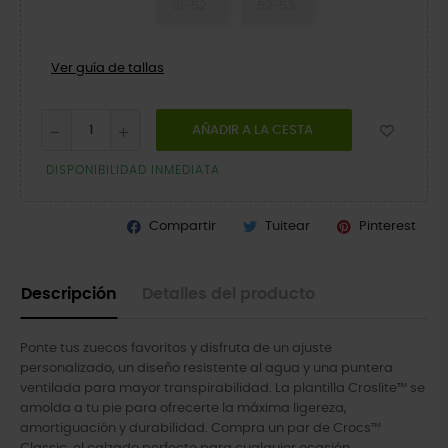
51-52
52-53
Ver guía de tallas
AÑADIR A LA CESTA
DISPONIBILIDAD INMEDIATA
Compartir
Tuitear
Pinterest
Descripción
Detalles del producto
Ponte tus zuecos favoritos y disfruta de un ajuste
personalizado, un diseño resistente al agua y una puntera
ventilada para mayor transpirabilidad. La plantilla Croslite™ se
amolda a tu pie para ofrecerte la máxima ligereza,
amortiguación y durabilidad. Compra un par de Crocs™