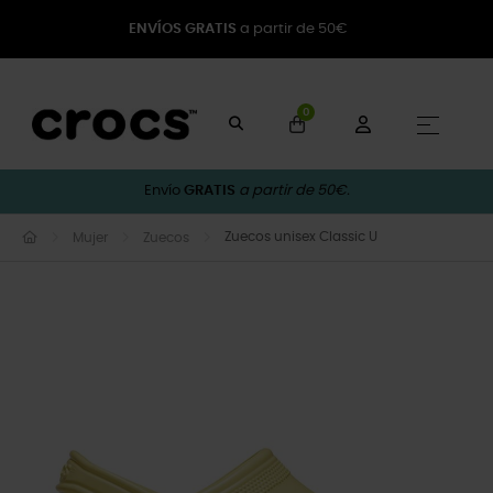
ENVÍOS GRATIS
a partir de 50€
0
Naveg
☰
Envío
GRATIS
a partir de 50€.
Zuecos unisex Classic U
Mujer
Zuecos