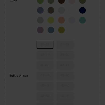
Color
Blue Haze
Taupe
Mint Tint
White
Navy
Plaster
Acidity
Electric Sunstone
Grape Ice
Retro
Dusty Lilac
Astro Blue
Meadow
36-37
37-38
38-39
39-40
41-42
42-43
43-44
45-46
Tallas Unisex
46-47
48-49
49-50
50-51