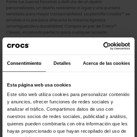
Ponte tus zuecos favoritos y disfruta de un ajuste
personalizado, un diseño resistente al agua y una puntera
ventilada para mayor transpirabilidad. La plantilla Croslite™ se
amolda a tu pie para ofrecerte la máxima ligereza,
amortiguación y durabilidad. Compra un par de Crocs™
Classic, el calzado perfecto para cualquier ocasión.
- Los orificios de ventilación añaden transpirabilidad y ayudan
a drenar el agua y los residuos.
- Material Croslite™ totalmente moldeado para ofrecer la
comodidad característica de Crocs.
Consentimiento
Detalles
Acerca de las cookies
- La correa del talón proporciona un ajuste seguro.
- Fáciles de limpiar y de secar.
- Suelas ligeras que no dejan marcas.
Esta página web usa cookies
- Perfectas para el agua y flotantes, sólo pesan unos gramos.
- Añádele tu toque personal con nuestros Jibbitz™.
Este sitio web utiliza cookies para personalizar contenido
y anuncios, ofrecer funciones de redes sociales y
analizar el tráfico. Compartimos datos de uso con
nuestros socios de redes sociales, publicidad y análisis,
Los clientes que compraron este
quienes pueden combinarla con otra información que les
producto también han comprado:
hayas proporcionado o que hayan recopilado del uso de