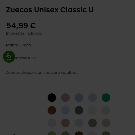
Zuecos Unisex Classic U
54,99 €
Impuestos incluidos
Marca
Crocs
Referencia
10001
Zuecos clásicos unisex para adultos.
Black
Hydrangea
Mystic Purple
Blue Calcite
Green Ivy
Cognac
Blue Frost
Slate Grey
Bone
Linen
Atmosphere
Latte
Dreamscape
Elephant
Quartz
Kiwi
Moss-X
Coffee
Pink Milk
Army Green