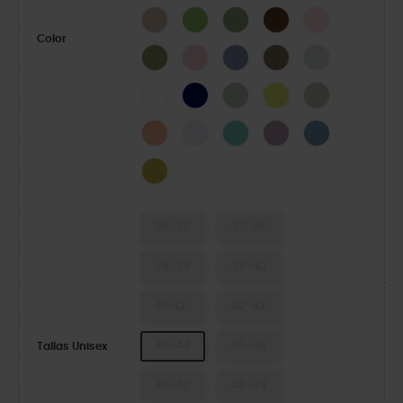
Quartz
Kiwi
Moss-X
Coffee
Pink Milk
Color
Army Green
Powder Pink
Blue Haze
Taupe
Mint Tint
White
Navy
Plaster
Acidity
Meteor
Electric Sunstone
Grape Ice
Retro
Dusty Lilac
Astro Blue
Meadow
36-37
37-38
38-39
39-40
41-42
42-43
43-44
45-46
Tallas Unisex
46-47
48-49