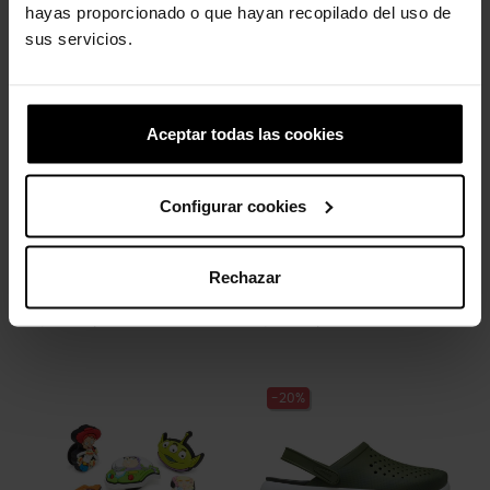
Los clientes que compraron este
hayas proporcionado o que hayan recopilado del uso de
producto también han comprado:
sus servicios.
-20%
-20%
Aceptar todas las cookies
Configurar cookies
Rechazar
Letra T
Hashtag
4,99 €
3,99 €
4,99 €
3,99 €
-20%