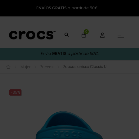
ENVÍOS GRATIS
a partir de 50€
0
Naveg
☰
Envío
GRATIS
a partir de 50€.
Zuecos unisex Classic U
Mujer
Zuecos
-35%