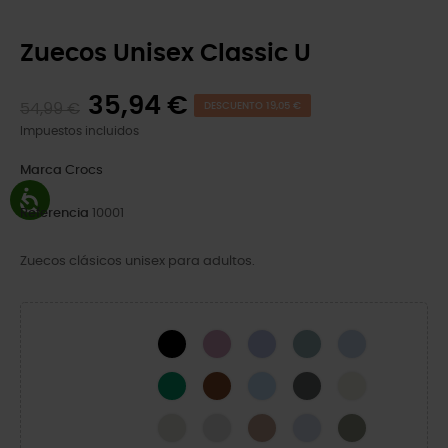
Zuecos Unisex Classic U
35,94 €
54,99 €
DESCUENTO 19,05 €
Impuestos incluidos
Marca
Crocs
Referencia
10001
Zuecos clásicos unisex para adultos.
Black
Hydrangea
Mystic Purple
Pond
Blue Calcite
Green Ivy
Cognac
Blue Frost
Slate Grey
Bone
Linen
Atmosphere
Latte
Dreamscape
Elephant