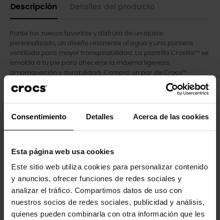
Descripción
Detalles del producto
Ponte tus zuecos favoritos y disfruta de un ajuste
personalizado, un diseño resistente al agua y una puntera
ventilada para mayor transpirabilidad. La plantilla Croslite™ se
amolda a tu pie para ofrecerte la máxima ligereza,
amortiguación y durabilidad. Compra un par de Crocs™
Classic, el calzado perfecto para cualquier ocasión.
- Los orificios de ventilación añaden transpirabilidad y ayudan
a drenar el agua y los residuos.
Consentimiento
Detalles
Acerca de las cookies
- Material Croslite™ totalmente moldeado para ofrecer la
comodidad característica de Crocs.
- La correa del talón proporciona un ajuste seguro.
- Fáciles de limpiar y de secar.
Esta página web usa cookies
- Suelas ligeras que no dejan marcas.
Este sitio web utiliza cookies para personalizar contenido
- Perfectas para el agua y flotantes, sólo pesan unos gramos.
y anuncios, ofrecer funciones de redes sociales y
- Añádele tu toque personal con nuestros Jibbitz™.
analizar el tráfico. Compartimos datos de uso con
nuestros socios de redes sociales, publicidad y análisis,
quienes pueden combinarla con otra información que les