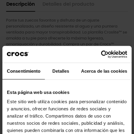
Descripción
Detalles del producto
Ponte tus zuecos favoritos y disfruta de un ajuste
personalizado, un diseño resistente al agua y una puntera
ventilada para mayor transpirabilidad. La plantilla Croslite™ se
amolda a tu pie para ofrecerte la máxima ligereza,
amortiguación y durabilidad. Compra un par de Crocs™
Classic, el calzado perfecto para cualquier ocasión.
- Los orificios de ventilación añaden transpirabilidad y ayudan
a drenar el agua y los residuos.
Consentimiento
Detalles
Acerca de las cookies
- Material Croslite™ totalmente moldeado para ofrecer la
comodidad característica de Crocs.
- La correa del talón proporciona un ajuste seguro.
- Fáciles de limpiar y de secar.
Esta página web usa cookies
- Suelas ligeras que no dejan marcas.
Este sitio web utiliza cookies para personalizar contenido
- Perfectas para el agua y flotantes, sólo pesan unos gramos.
y anuncios, ofrecer funciones de redes sociales y
- Añádele tu toque personal con nuestros Jibbitz™.
analizar el tráfico. Compartimos datos de uso con
nuestros socios de redes sociales, publicidad y análisis,
quienes pueden combinarla con otra información que les