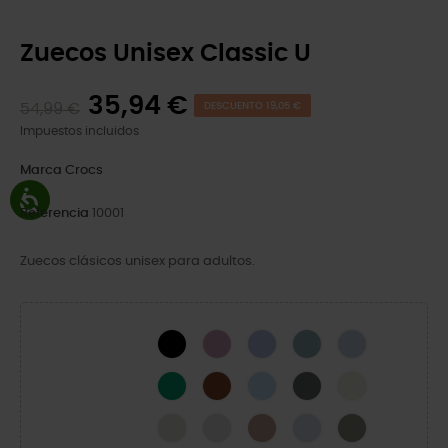
Zuecos Unisex Classic U
35,94 €
54,99 €
DESCUENTO 19,05 €
Impuestos incluidos
Marca
Crocs
Referencia
10001
Zuecos clásicos unisex para adultos.
Black
Hydrangea
Mystic Purple
Pond
Blue Calcite
Green Ivy
Cognac
Blue Frost
Slate Grey
Bone
Linen
Atmosphere
Latte
Dreamscape
Elephant