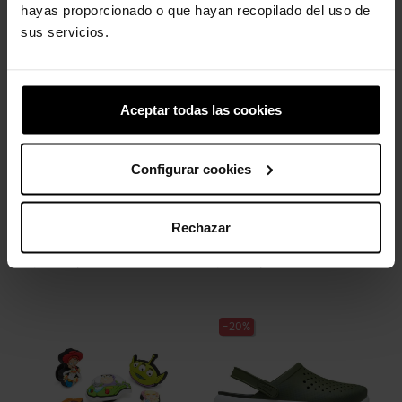
Los clientes que compraron este
hayas proporcionado o que hayan recopilado del uso de
producto también han comprado:
sus servicios.
-20%
-20%
Aceptar todas las cookies
Configurar cookies
Rechazar
Letra T
Hashtag
4,99 €
3,99 €
4,99 €
3,99 €
-20%