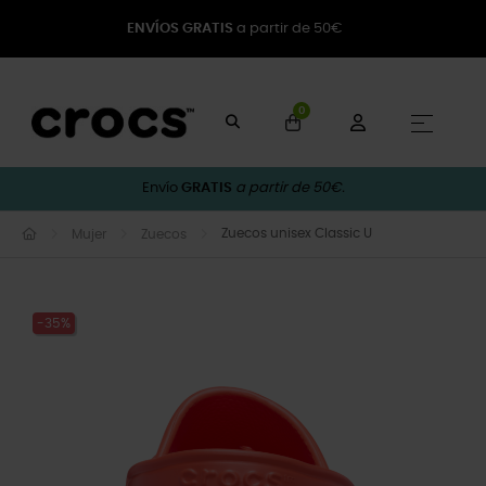
ENVÍOS GRATIS
a partir de 50€
0
Naveg
☰
Envío
GRATIS
a partir de 50€.
Zuecos unisex Classic U
Mujer
Zuecos
-35%