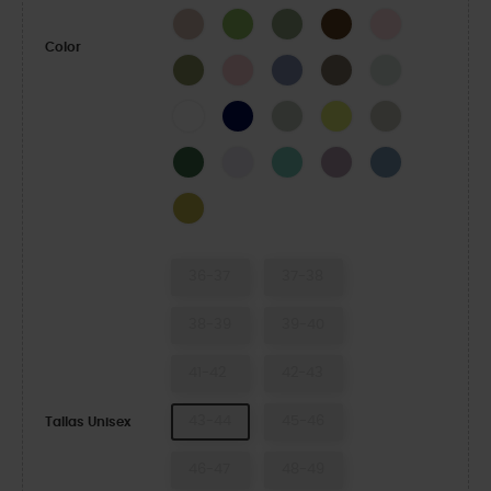
Quartz
Kiwi
Moss-X
Coffee
Pink Milk
Color
Army Green
Powder Pink
Blue Haze
Taupe
Mint Tint
White
Navy
Plaster
Acidity
Meteor
Field Green
Grape Ice
Retro
Dusty Lilac
Astro Blue
Meadow
36-37
37-38
38-39
39-40
41-42
42-43
43-44
45-46
Tallas Unisex
46-47
48-49