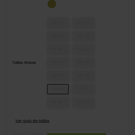
Meadow
36-37
37-38
38-39
39-40
41-42
42-43
43-44
45-46
Tallas Unisex
46-47
48-49
49-50
50-51
51-52
52-53
Ver guía de tallas