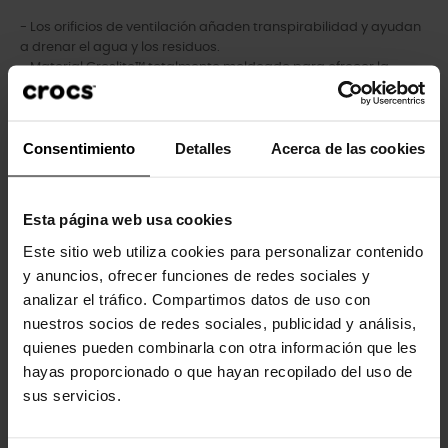
- Los orificios de ventilación añaden transpirabilidad y ayudan
a drenar el agua y los residuos.
- Material Croslite™ totalmente moldeado para ofrecer la
comodidad característica de Crocs.
- La correa del talón proporciona un ajuste seguro.
- Fáciles de limpiar y de secar.
Consentimiento
Detalles
Acerca de las cookies
- Suelas ligeras que no dejan marcas.
- Perfectas para el agua y flotantes, sólo pesan unos gramos.
- Añádele tu toque personal con nuestros Jibbitz™.
Esta página web usa cookies
Este sitio web utiliza cookies para personalizar contenido
y anuncios, ofrecer funciones de redes sociales y
Los clientes que compraron este
analizar el tráfico. Compartimos datos de uso con
producto también han comprado:
nuestros socios de redes sociales, publicidad y análisis,
quienes pueden combinarla con otra información que les
-20%
-20%
hayas proporcionado o que hayan recopilado del uso de
sus servicios.