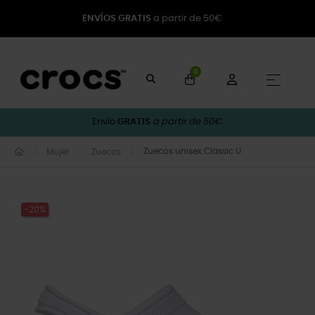
ENVÍOS GRATIS
a partir de 50€
0
Naveg
☰
Envío
GRATIS
a partir de 50€.
Zuecos unisex Classic U
Mujer
Zuecos
-20%