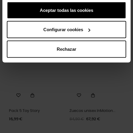
Aceptar todas las cookies
Letra T
Hashtag
Configurar cookies
4,99 €
3,99 €
4,99 €
3,99 €
Rechazar
-20%
Pack 5 Toy Story
Zuecos unisex InMotion...
16,99 €
84,90 €
67,92 €