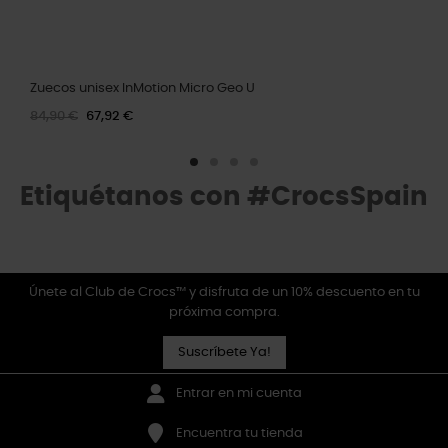
Zuecos unisex InMotion Micro Geo U
84,90 €
67,92 €
Etiquétanos con #CrocsSpain
Únete al Club de Crocs™ y disfruta de un 10% descuento en tu
próxima compra.
Suscríbete Ya!
Entrar en mi cuenta
Encuentra tu tienda