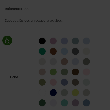
Referencia
10001
Zuecos clásicos unisex para adultos.
Black
Hydrangea
Mystic Purple
Pond
Blue Calcite
Green Ivy
Cognac
Blue Frost
Slate Grey
Bone
Linen
Atmosphere
Latte
Dreamscape
Elephant
Quartz
Kiwi
Moss-X
Coffee
Pink Milk
Color
Army Green
Powder Pink
Blue Haze
Taupe
Mint Tint
White
Navy
Plaster
Acidity
Meteor
Field Green
Grape Ice
Retro
Dusty Lilac
Astro Blue