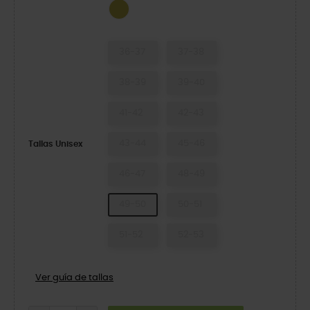
Meadow
36-37
37-38
38-39
39-40
41-42
42-43
43-44
45-46
Tallas Unisex
46-47
48-49
49-50
50-51
51-52
52-53
Ver guía de tallas