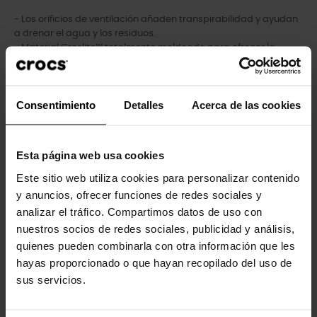
- Los orificios de ventilación añaden transpirabilidad y ayudan
a drenar el agua y los residuos.
- Material Croslite™ totalmente moldeado para ofrecer la
comodidad característica de Crocs.
- La correa del talón proporciona un ajuste seguro.
- Fáciles de limpiar y de secar.
Consentimiento
Detalles
Acerca de las cookies
- Suelas ligeras que no dejan marcas.
- Perfectas para el agua y flotantes, sólo pesan unos gramos.
- Añádele tu toque personal con nuestros Jibbitz™.
Esta página web usa cookies
Este sitio web utiliza cookies para personalizar contenido
y anuncios, ofrecer funciones de redes sociales y
Los clientes que compraron este
analizar el tráfico. Compartimos datos de uso con
producto también han comprado:
nuestros socios de redes sociales, publicidad y análisis,
quienes pueden combinarla con otra información que les
-20%
-20%
hayas proporcionado o que hayan recopilado del uso de
sus servicios.