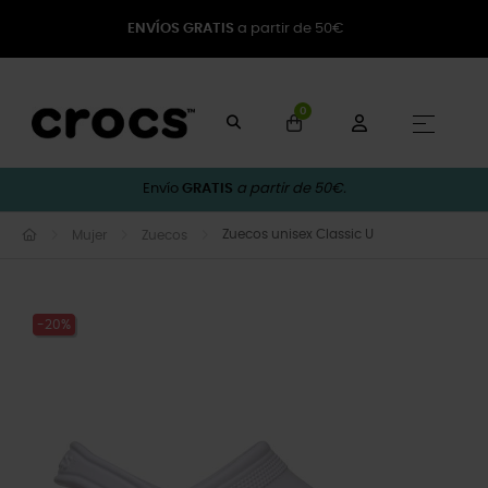
ENVÍOS GRATIS
a partir de 50€
0
Naveg
☰
Envío
GRATIS
a partir de 50€.
Zuecos unisex Classic U
Mujer
Zuecos
-20%