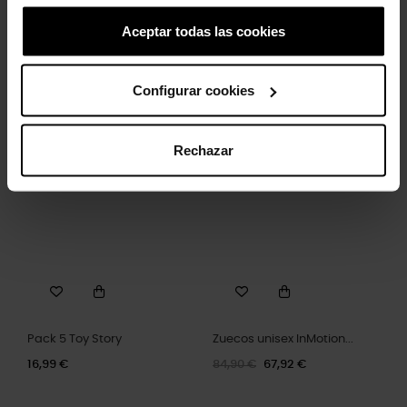
Aceptar todas las cookies
Letra T
Hashtag
Configurar cookies
4,99 €
3,99 €
4,99 €
3,99 €
Rechazar
-20%
Pack 5 Toy Story
Zuecos unisex InMotion...
16,99 €
84,90 €
67,92 €