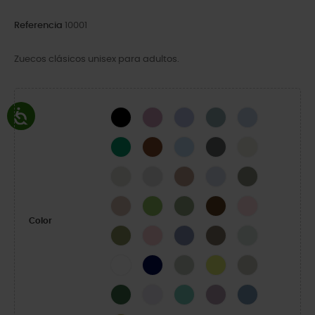
Referencia
10001
Zuecos clásicos unisex para adultos.
Black
Hydrangea
Mystic Purple
Pond
Blue Calcite
Green Ivy
Cognac
Blue Frost
Slate Grey
Bone
Linen
Atmosphere
Latte
Dreamscape
Elephant
Quartz
Kiwi
Moss-X
Coffee
Pink Milk
Color
Army Green
Powder Pink
Blue Haze
Taupe
Mint Tint
White
Navy
Plaster
Acidity
Meteor
Field Green
Grape Ice
Retro
Dusty Lilac
Astro Blue