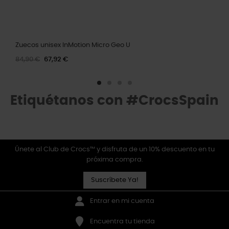
Zuecos unisex InMotion Micro Geo U
84,90 €
67,92 €
Etiquétanos con #CrocsSpain
Únete al Club de Crocs™ y disfruta de un 10% descuento en tu
próxima compra.
Suscríbete Ya!
Entrar en mi cuenta
Encuentra tu tienda