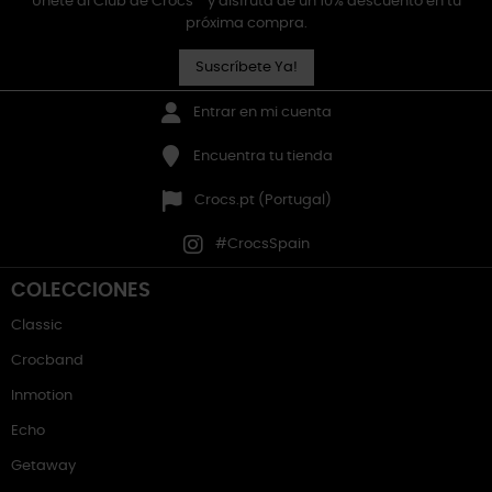
Únete al Club de Crocs™ y disfruta de un 10% descuento en tu
próxima compra.
Suscríbete Ya!
Entrar en mi cuenta
Encuentra tu tienda
Crocs.pt (Portugal)
#CrocsSpain
COLECCIONES
Classic
Crocband
Inmotion
Echo
Getaway