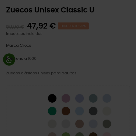
Zuecos Unisex Classic U
47,92 €
59,90 €
DESCUENTO 20%
Impuestos incluidos
Marca
Crocs
Referencia
10001
Zuecos clásicos unisex para adultos.
Black
Hydrangea
Mystic Purple
Pond
Blue Calcite
Green Ivy
Cognac
Blue Frost
Slate Grey
Bone
Linen
Atmosphere
Latte
Dreamscape
Elephant
Quartz
Kiwi
Moss-X
Coffee
Pink Milk