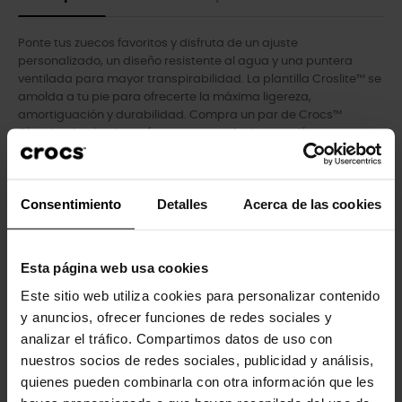
Ponte tus zuecos favoritos y disfruta de un ajuste
personalizado, un diseño resistente al agua y una puntera
ventilada para mayor transpirabilidad. La plantilla Croslite™ se
amolda a tu pie para ofrecerte la máxima ligereza,
amortiguación y durabilidad. Compra un par de Crocs™
Classic, el calzado perfecto para cualquier ocasión.
- Los orificios de ventilación añaden transpirabilidad y ayudan
a drenar el agua y los residuos.
- Material Croslite™ totalmente moldeado para ofrecer la
Consentimiento
Detalles
Acerca de las cookies
comodidad característica de Crocs.
- La correa del talón proporciona un ajuste seguro.
- Fáciles de limpiar y de secar.
Esta página web usa cookies
- Suelas ligeras que no dejan marcas.
- Perfectas para el agua y flotantes, sólo pesan unos gramos.
Este sitio web utiliza cookies para personalizar contenido
- Añádele tu toque personal con nuestros Jibbitz™.
y anuncios, ofrecer funciones de redes sociales y
analizar el tráfico. Compartimos datos de uso con
nuestros socios de redes sociales, publicidad y análisis,
quienes pueden combinarla con otra información que les
Los clientes que compraron este