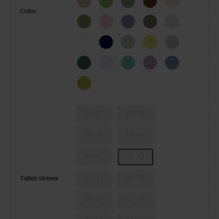
Color
Army Green
Powder Pink
Blue Haze
Taupe
Mint Tint
White
Navy
Plaster
Acidity
Meteor
Field Green
Grape Ice
Retro
Dusty Lilac
Astro Blue
Meadow
36-37
37-38
38-39
39-40
41-42
42-43
43-44
45-46
Tallas Unisex
46-47
48-49