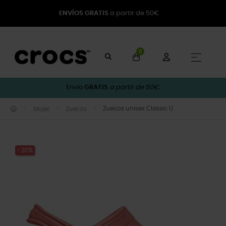
ENVÍOS GRATIS
a partir de 50€
0
Naveg
☰
Envío
GRATIS
a partir de 50€.
Zuecos unisex Classic U
Mujer
Zuecos
-20%