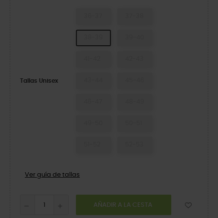
36-37
37-38
38-39
39-40
41-42
42-43
43-44
45-46
Tallas Unisex
46-47
48-49
49-50
50-51
51-52
52-53
Ver guía de tallas
AÑADIR A LA CESTA