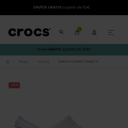
ENVÍOS GRATIS
a partir de 50€
0
Naveg
☰
Envío
GRATIS
a partir de 50€.
Zuecos unisex Classic U
Mujer
Zuecos
-20%