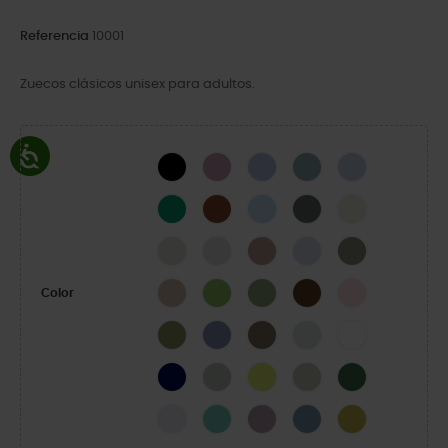
Referencia
10001
Zuecos clásicos unisex para adultos.
Black
Hydrangea
Mystic Purple
Pond
Blue Calcite
Green Ivy
Cognac
Blue Frost
Slate Grey
Bone
Linen
Atmosphere
Latte
Dreamscape
Elephant
Quartz
Kiwi
Moss-X
Coffee
Pink Milk
Color
Army Green
Blue Haze
Taupe
Mint Tint
White
Navy
Plaster
Acidity
Meteor
Field Green
Grape Ice
Retro
Dusty Lilac
Astro Blue
Meadow