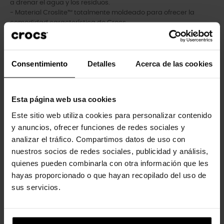
a drenar el agua y los residuos.
- Material Croslite™ totalmente moldeado para ofrecer la
comodidad característica de Crocs.
- La correa del talón proporciona un ajuste seguro.
- Fáciles de limpiar y de secar.
- Suelas ligeras que no dejan marcas.
Consentimiento
Detalles
Acerca de las cookies
- Perfectas para el agua y flotantes, sólo pesan unos gramos.
- Añádele tu toque personal con nuestros Jibbitz™.
Esta página web usa cookies
Este sitio web utiliza cookies para personalizar contenido
Los clientes que compraron este
y anuncios, ofrecer funciones de redes sociales y
producto también han comprado:
analizar el tráfico. Compartimos datos de uso con
nuestros socios de redes sociales, publicidad y análisis,
-20%
-20%
quienes pueden combinarla con otra información que les
hayas proporcionado o que hayan recopilado del uso de
sus servicios.