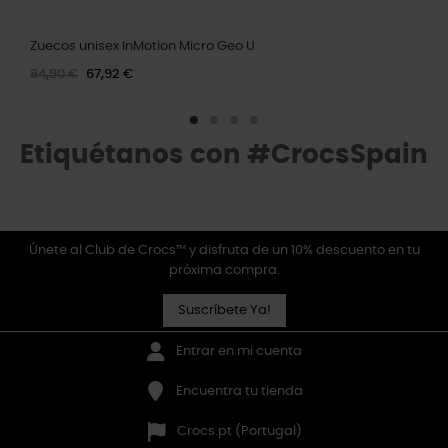
Zuecos unisex InMotion Micro Geo U
84,90 €
67,92 €
Etiquétanos con #CrocsSpain
Únete al Club de Crocs™ y disfruta de un 10% descuento en tu
próxima compra.
Suscríbete Ya!
Entrar en mi cuenta
Encuentra tu tienda
Crocs.pt (Portugal)