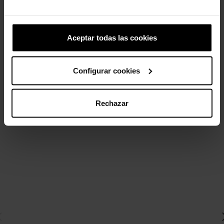
Lazo brillante
Zuecos de mujer Classic...
5,99 €
69,90 €
55,92 €
Aceptar todas las cookies
4 otros productos de la misma
Configurar cookies
categoría:
Rechazar