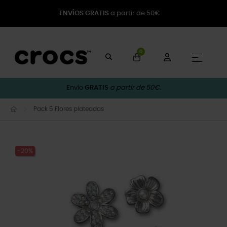
ENVÍOS GRATIS
a partir de 50€
0
Naveg
☰
Envío
GRATIS
a partir de 50€.
Pack 5 Flores plateadas
-20%