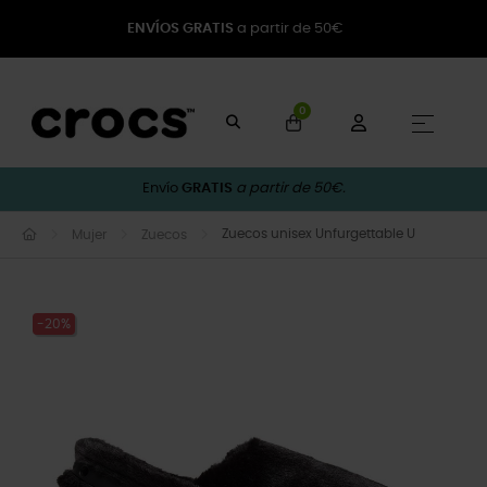
ENVÍOS GRATIS
a partir de 50€
0
Naveg
☰
Envío
GRATIS
a partir de 50€.
Zuecos unisex Unfurgettable U
Mujer
Zuecos
-20%