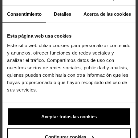
Consentimiento
Detalles
Acerca de las cookies
Los clientes que compraron este
producto también han comprado:
Esta página web usa cookies
-20%
-30%
Este sitio web utiliza cookies para personalizar contenido
y anuncios, ofrecer funciones de redes sociales y
analizar el tráfico. Compartimos datos de uso con
nuestros socios de redes sociales, publicidad y análisis,
quienes pueden combinarla con otra información que les
hayas proporcionado o que hayan recopilado del uso de
sus servicios.
Zuecos unisex Classic U
Pantunflas unisex Classic...
59,90 €
47,92 €
79,99 €
55,93 €
Aceptar todas las cookies
-20%
-20%
Configurar cookies