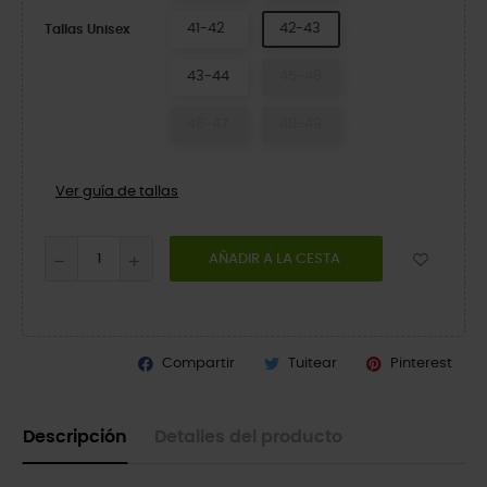
41-42
42-43
Tallas Unisex
43-44
45-46
46-47
48-49
Ver guía de tallas
AÑADIR A LA CESTA
Compartir
Tuitear
Pinterest
Descripción
Detalles del producto