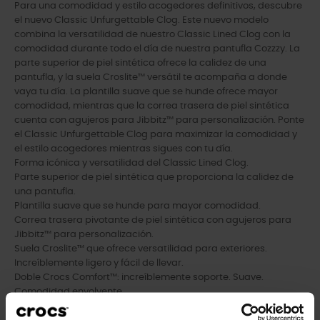
Para una comodidad y estilo acogedores definitivos, descubre
el nuevo Classic Unfurgettable Clog. Este nuevo modelo
combina la versatilidad de nuestro Classic Lined Clog con la
comodidad durante todo el día de nuestra pantufla Cozzzy. La
parte superior de piel sintética ofrece la calidez de una
pantufla, y la suela Croslite™ versátil te acompaña a donde
vaya tu día. La plantilla suave que se hunde ofrece mayor
comodidad, mientras que la correa trasera de piel sintética
cuenta con agujeros para Jibbitz™ para personalización. Ponte
el Classic Unfurgettable Clog para maximizar la comodidad y
el estilo acogedores mientras sigues con tu día.
Forma icónica y versatilidad del Classic Lined Clog.
Parte superior de piel sintética que proporciona la calidez de
una pantufla.
Plantilla suave que se hunde para mayor comodidad.
Correa trasera pivotante de piel sintética con agujeros para
Jibbitz™ para personalización.
Suela Croslite™ que ofrece versatilidad para exteriores.
Increíblemente ligero y fácil de llevar.
Doble Crocs Comfort™: increíblemente soporte. Suave.
Comodidad envolvente.