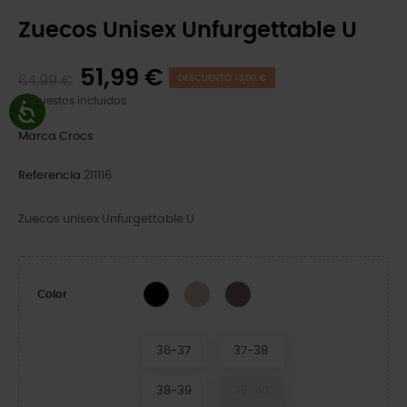
Zuecos Unisex Unfurgettable U
51,99 €
64,99 €
DESCUENTO 13,00 €
Impuestos incluidos
Marca
Crocs
Referencia
211116
Zuecos unisex Unfurgettable U
Quartz
Mushroom
Black
Color
36-37
37-38
38-39
39-40