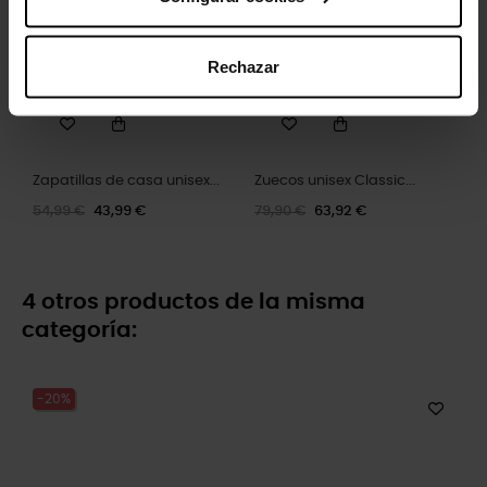
Rechazar
Zapatillas de casa unisex...
Zuecos unisex Classic...
54,99 €
43,99 €
79,90 €
63,92 €
4 otros productos de la misma
categoría:
-20%