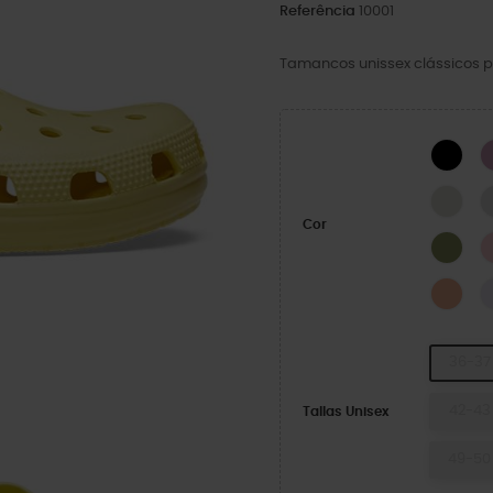
Referência
10001
Tamancos unissex clássicos p
BLA
LINE
Cor
Exér
Elec
36-37
42-43
Tallas Unisex
49-50