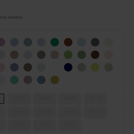
ara adultos.
CK
Hydrangea
Mystic Purple
Pond
Blue Calcite
Green Ivy
Cognac
Blue Frost
Cinza Ardósia
Osso
N
Atmosphere
Bandana
Dreamscape
Elephant
Quartz
Kiwi
Moss-X
Coffee
Pink Milk
cito Verde
Powder Pink
Blue Haze
Taupe
Mint Tint
WHITE
NAVY
SHITAKE
Acidity
Meteor
tric Sunstone
Grape Ice
Retro
Dusty Lilac
Astro Blue
Meadow
37-38
38-39
39-40
41-42
43-44
45-46
46-47
48-49
50-51
51-52
52-53