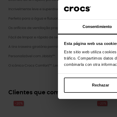
Incrivelmente leve e superdivertido para os seus pés.
Perfeito para a água e flutuante, pesa apenas alguns gramas.
Consentimiento
Os orifícios de ventilação proporcionam respirabilidade enquan
Fácil de limpar e rápido de secar.
Esta página web usa cookie
A tira traseira giratória permite um ajuste mais preciso.
Este sitio web utiliza cookie
Personalizável com Jibbitz™.
tráfico. Compartimos datos d
combinarla con otra informac
O icônico Crocs Comfort™. Leve. Flexível. Conforto de todos os ân
Rechazar
Clientes que compraram este prod
-20%
-20%