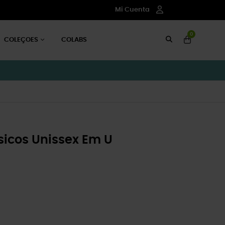
Mi Cuenta
0
COLEÇOES
COLABS
icos Unissex Em U