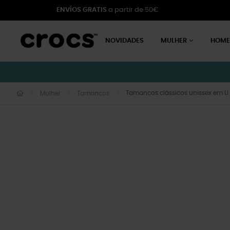
ENVÍOS GRATIS
a partir de 50€
NOVIDADES
MULHER
HOM
Tamancos clássicos unissex em U
Mulher
Tamancos