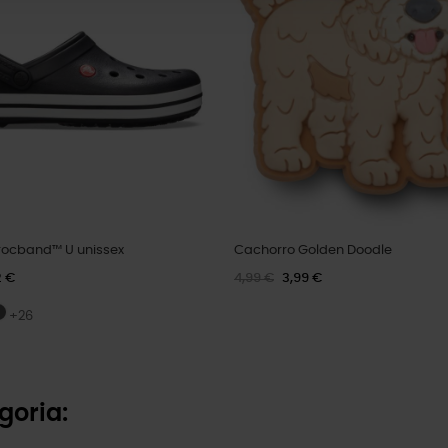
ocband™ U unissex
Cachorro Golden Doodle
2 €
4,99 €
3,99 €
+26
goria: