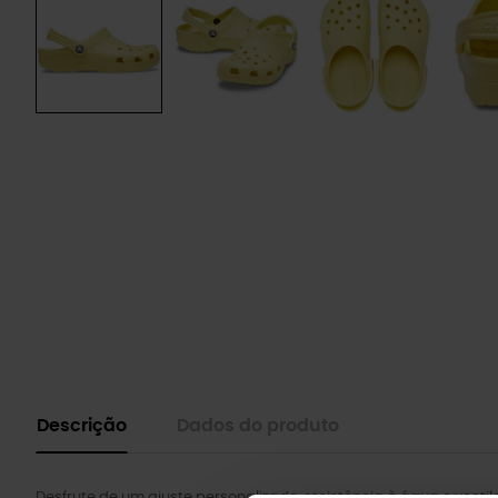
Descrição
Dados do produto
Desfrute de um ajuste personalizado, resistência à água e venti