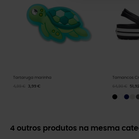
Tartaruga marinha
Tamancos Cr
4,99 €
3,99 €
64,90 €
51,9
4 outros produtos na mesma cate