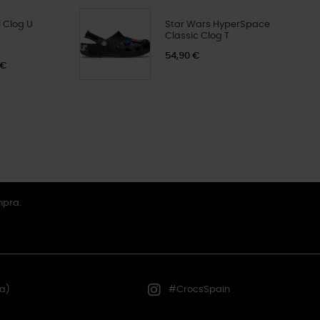
 Clog U
Star Wars HyperSpace
Classic Clog T
54,90 €
 €
mpra.
a)
#CrocsSpain