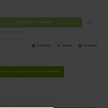
ADICIONAR AO CARRINHO
M VÁRIAS OPÇÕES
Partilhar
Tweet
Pinterest
IFICAR-ME QUANDO ESTIVER DISPONÍVEL
a qualquer ocasião. Totalmente moldado com material Croslite™.