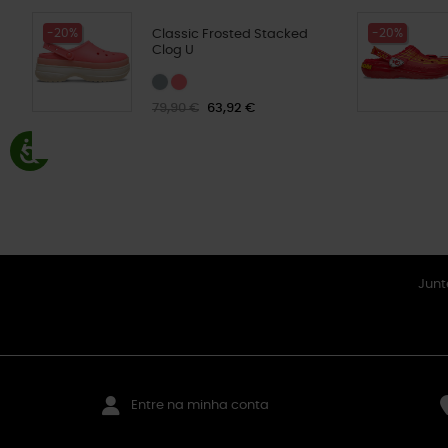
-20%
-20%
Classic Frosted Stacked
Clog U
79,90 €
63,92 €
Junt
Entre na minha conta