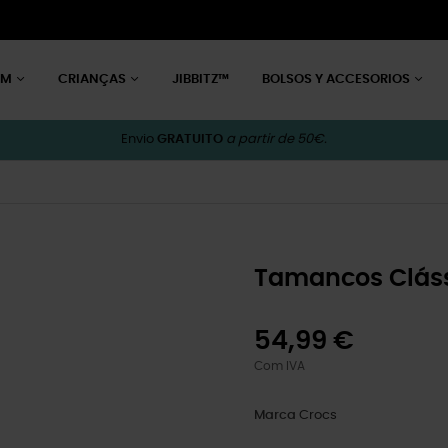
EM
CRIANÇAS
JIBBITZ™
BOLSOS Y ACCESORIOS
Envio
GRATUITO
a partir de 50€.
Tamancos Cláss
54,99 €
Com IVA
Marca
Crocs