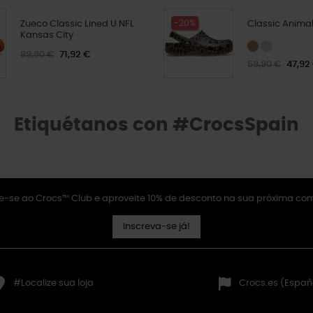
-20%
Zueco Classic Lined U NFL
Classic Animal
Kansas City
89,90 €
71,92 €
59,90 €
47,92
Etiquétanos con #CrocsSpain
e-se ao Crocs™ Club e aproveite 10% de desconto na sua próxima co
Inscreva-se já!
#Localize sua loja
Crocs.es (Españ