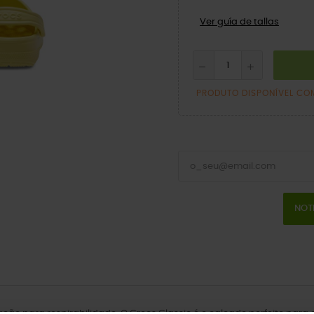
Ver guía de tallas
PRODUTO DISPONÍVEL CO
NOT
lação para respirabilidade. O Crocs Classic é o calçado perfeito par