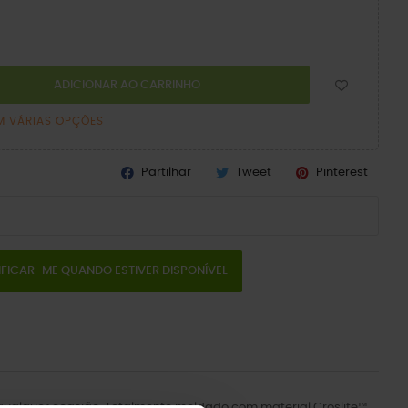
ADICIONAR AO CARRINHO
M VÁRIAS OPÇÕES
Partilhar
Tweet
Pinterest
IFICAR-ME QUANDO ESTIVER DISPONÍVEL
a qualquer ocasião. Totalmente moldado com material Croslite™.