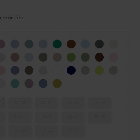
ara adultos.
CK
Hydrangea
Mystic Purple
Pond
Blue Calcite
Green Ivy
Cognac
Blue Frost
Cinza Ardósia
Osso
N
Atmosphere
Bandana
Dreamscape
Elephant
Quartz
Kiwi
Moss-X
Coffee
Pink Milk
cito Verde
Powder Pink
Blue Haze
Taupe
Mint Tint
WHITE
NAVY
SHITAKE
Acidity
Meteor
d Green
Grape Ice
Retro
Dusty Lilac
Astro Blue
Meadow
37-38
38-39
39-40
41-42
43-44
45-46
46-47
48-49
50-51
51-52
52-53