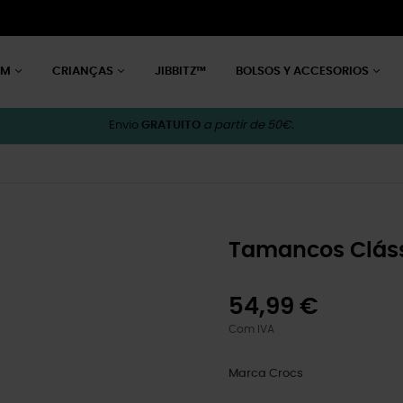
EM
CRIANÇAS
JIBBITZ™
BOLSOS Y ACCESORIOS
Envio
GRATUITO
a partir de 50€.
Tamancos Cláss
54,99 €
Com IVA
Marca
Crocs