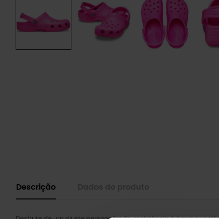
Descrição
Dados do produto
Desfrute de um ajuste personalizado, resistência à água e venti