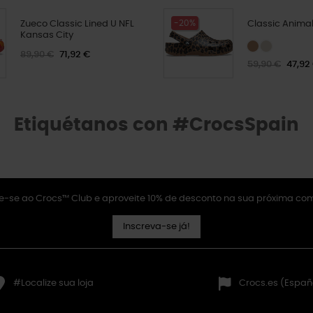
-20%
Zueco Classic Lined U NFL
Classic Animal
Kansas City
89,90 €
71,92 €
59,90 €
47,92
Etiquétanos con #CrocsSpain
e-se ao Crocs™ Club e aproveite 10% de desconto na sua próxima co
Inscreva-se já!
#Localize sua loja
Crocs.es (Españ