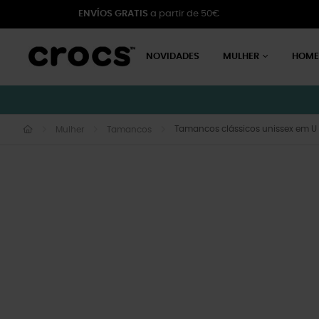
ENVÍOS GRATIS
a partir de 50€
NOVIDADES
MULHER
HOM
Tamancos clássicos unissex em U
Mulher
Tamancos