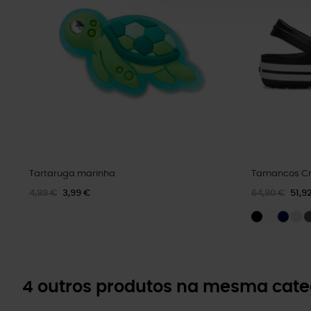
Tartaruga marinha
Tamancos Cr
4,99 €
3,99 €
64,90 €
51,9
4 outros produtos na mesma cate