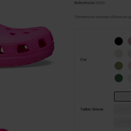
Referência
10001
Tamancos unissex clássicos p
BLA
LINE
Cor
Exér
Fiel
36-37
42-43
Tallas Unisex
49-50