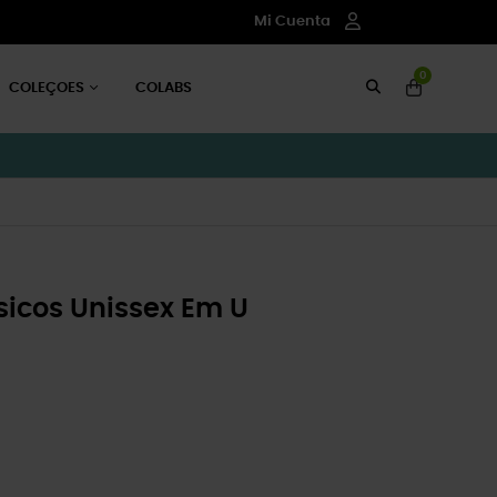
Mi Cuenta
0
COLEÇOES
COLABS
icos Unissex Em U