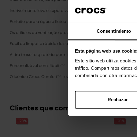
Incrivelmente leve e superdivertido para os seus pés.
Perfeito para a água e flutuante, pesa apenas alguns gramas.
Consentimiento
Os orifícios de ventilação proporcionam respirabilidade enquan
Fácil de limpar e rápido de secar.
Esta página web usa cookie
A tira traseira giratória permite um ajuste mais preciso.
Este sitio web utiliza cookie
Personalizável com Jibbitz™.
tráfico. Compartimos datos d
combinarla con otra informac
O icônico Crocs Comfort™. Leve. Flexível. Conforto de todos os ân
Rechazar
Clientes que compraram este prod
-20%
-20%