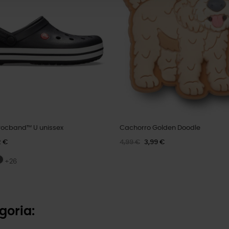
ocband™ U unissex
Cachorro Golden Doodle
2 €
4,99 €
3,99 €
+26
goria: