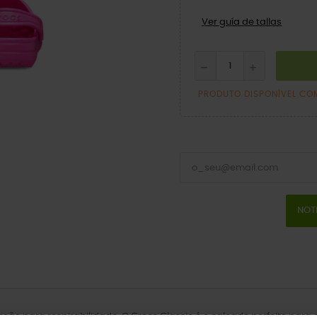
Ver guía de tallas
PRODUTO DISPONÍVEL CO
NOT
lação para respirabilidade. O Crocs Classic é o calçado perfeito par