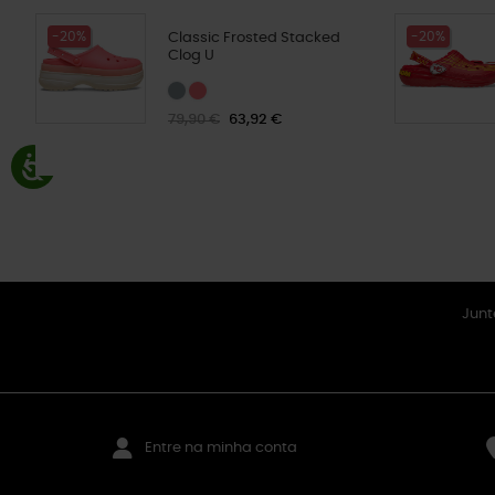
-20%
-20%
Classic Frosted Stacked
Clog U
79,90 €
63,92 €
Junt
Entre na minha conta