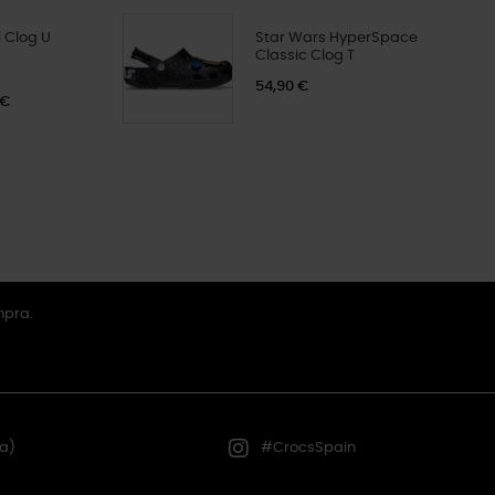
 Clog U
Star Wars HyperSpace
Classic Clog T
54,90 €
 €
mpra.
a)
#CrocsSpain