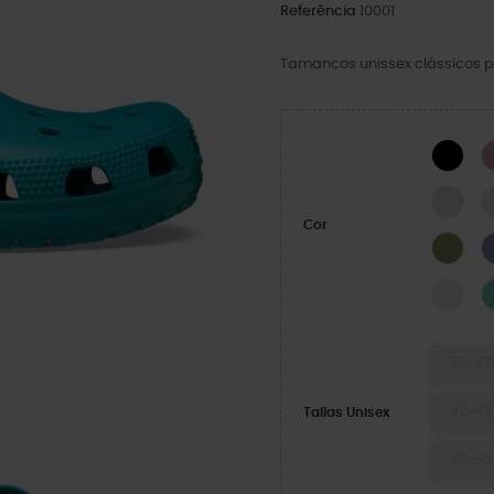
Referência
10001
Tamancos unissex clássicos p
BLA
LINE
Cor
Exér
Grap
36-37
42-43
Tallas Unisex
49-50