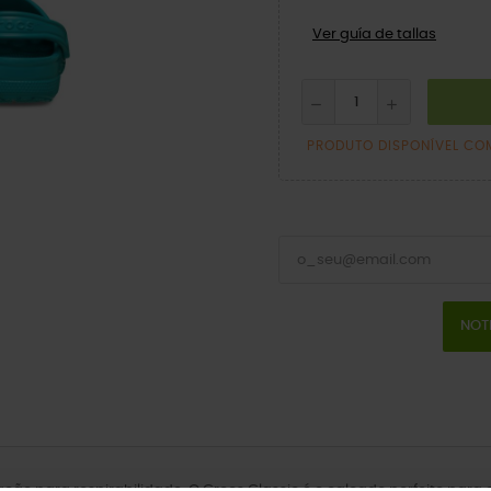
Ver guía de tallas
PRODUTO DISPONÍVEL CO
NOT
lação para respirabilidade. O Crocs Classic é o calçado perfeito par