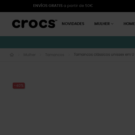
ENVÍOS GRATIS
a partir de 50€
NOVIDADES
MULHER
HOM
Tamancos clássicos unissex em U
Mulher
Tamancos
-40%