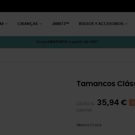
EM
CRIANÇAS
JIBBITZ™
BOLSOS Y ACCESORIOS
Envio
GRATUITO
a partir de 50€.
Tamancos Cláss
35,94 €
59,90 €
P
Com IVA
Marca
Crocs