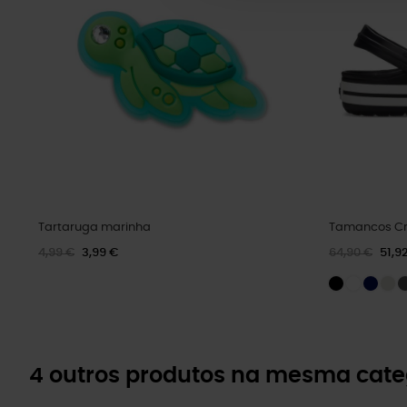
Tartaruga marinha
Tamancos Cr
4,99 €
3,99 €
64,90 €
51,9
4 outros produtos na mesma cate