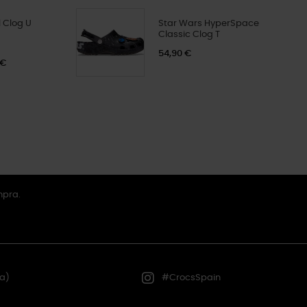
 Clog U
Star Wars HyperSpace
Classic Clog T
54,90 €
 €
mpra.
a)
#CrocsSpain