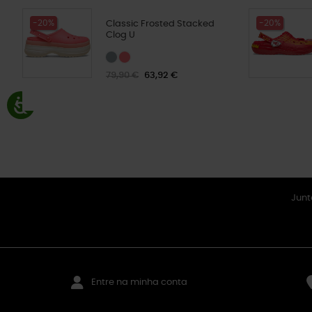
-20%
-20%
Classic Frosted Stacked
Clog U
79,90 €
63,92 €
Junt
Entre na minha conta