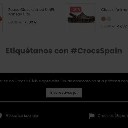
-20%
Zueco Classic Lined U NFL
Classic Animal
Kansas City
89,90 €
71,92 €
59,90 €
47,92
Etiquétanos con #CrocsSpain
e-se ao Crocs™ Club e aproveite 10% de desconto na sua próxima co
Inscreva-se já!
#Localize sua loja
Crocs.es (Españ