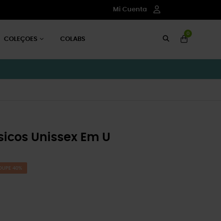
Mi Cuenta
0
COLEÇOES
COLABS
icos Unissex Em U
OUPE 40%