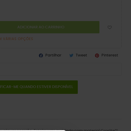
ADICIONAR AO CARRINHO
M VÁRIAS OPÇÕES
Partilhar
Tweet
Pinterest
IFICAR-ME QUANDO ESTIVER DISPONÍVEL
a qualquer ocasião. Totalmente moldado com material Croslite™.