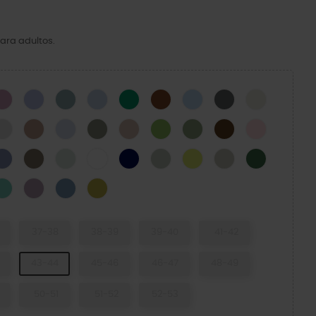
ara adultos.
CK
Hydrangea
Mystic Purple
Pond
Blue Calcite
Green Ivy
Cognac
Blue Frost
Cinza Ardósia
Osso
N
Atmosphere
Bandana
Dreamscape
Elephant
Quartz
Kiwi
Moss-X
Coffee
Pink Milk
cito Verde
Blue Haze
Taupe
Mint Tint
WHITE
NAVY
SHITAKE
Acidity
Meteor
Field Green
e Ice
Retro
Dusty Lilac
Astro Blue
Meadow
37-38
38-39
39-40
41-42
43-44
45-46
46-47
48-49
50-51
51-52
52-53