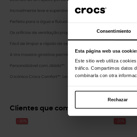
Incrivelmente leve e superdivertido para os seus pés.
Perfeito para a água e flutuante, pesa apenas alguns gramas.
Consentimiento
Os orifícios de ventilação proporcionam respirabilidade enquan
Fácil de limpar e rápido de secar.
Esta página web usa cookie
A tira traseira giratória permite um ajuste mais preciso.
Este sitio web utiliza cookie
Personalizável com Jibbitz™.
tráfico. Compartimos datos d
combinarla con otra informac
O icônico Crocs Comfort™. Leve. Flexível. Conforto de todos os ân
Rechazar
Clientes que compraram este prod
-20%
-20%