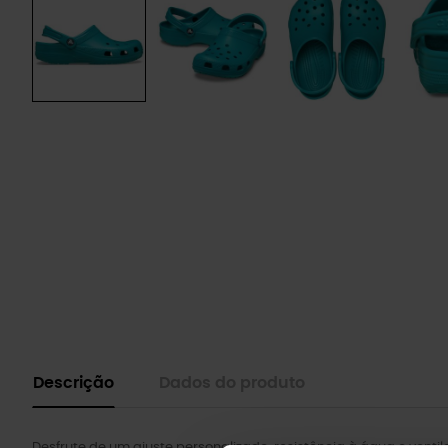
Descrição
Dados do produto
Desfrute de um ajuste personalizado, resistência à água e venti