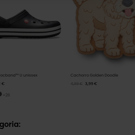
ocband™ U unissex
Cachorro Golden Doodle
2 €
4,99 €
3,99 €
+26
goria: