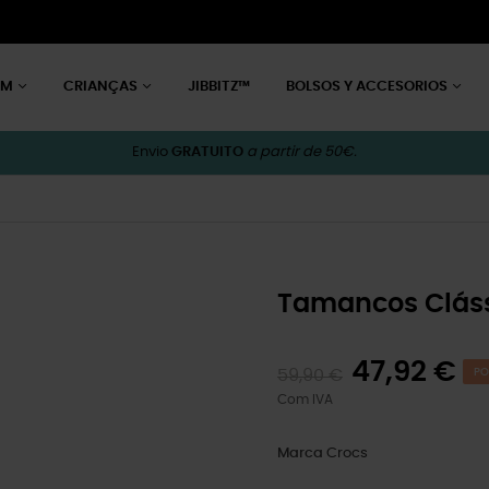
EM
CRIANÇAS
JIBBITZ™
BOLSOS Y ACCESORIOS
Envio
GRATUITO
a partir de 50€.
Tamancos Cláss
47,92 €
59,90 €
PO
Com IVA
Marca
Crocs