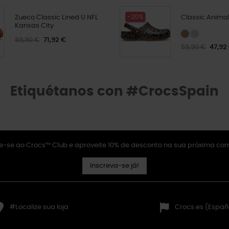
-20%
Zueco Classic Lined U NFL
Classic Animal
Kansas City
89,90 €
71,92 €
59,90 €
47,92
Etiquétanos con #CrocsSpain
e-se ao Crocs™ Club e aproveite 10% de desconto na sua próxima co
Inscreva-se já!
#Localize sua loja
Crocs.es (Españ