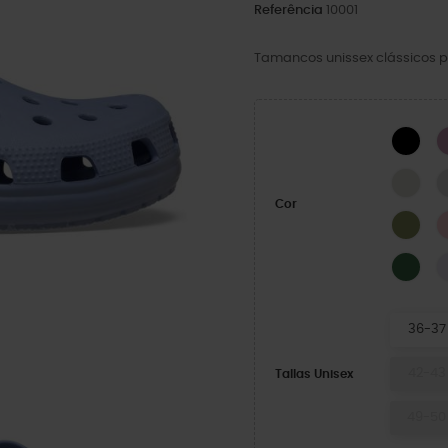
Referência
10001
Tamancos unissex clássicos p
BLA
LINE
Cor
Exér
Fiel
36-37
42-43
Tallas Unisex
49-50