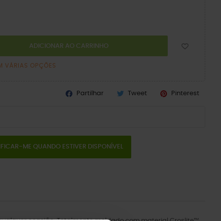
ADICIONAR AO CARRINHO
M VÁRIAS OPÇÕES
Partilhar
Tweet
Pinterest
IFICAR-ME QUANDO ESTIVER DISPONÍVEL
a qualquer ocasião. Totalmente moldado com material Croslite™.