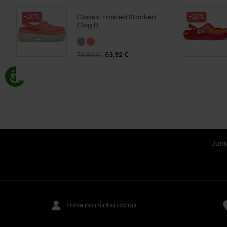
-20%
-20%
Classic Frosted Stacked
Clog U
79,90 €
63,92 €
Junt
Entre na minha conta