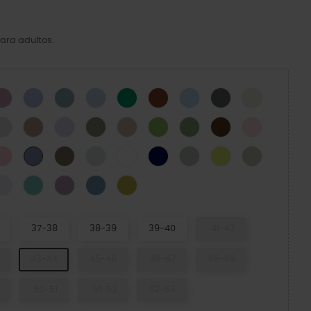
ara adultos.
CK
Hydrangea
Mystic Purple
Pond
Blue Calcite
Green Ivy
Cognac
Blue Frost
Cinza Ardósia
Osso
N
Atmosphere
Bandana
Dreamscape
Elephant
Quartz
Kiwi
Moss-X
Coffee
Pink Milk
cito Verde
Powder Pink
Taupe
Mint Tint
WHITE
NAVY
SHITAKE
Acidity
Meteor
Blue Haze
d Green
Grape Ice
Retro
Dusty Lilac
Astro Blue
Meadow
37-38
38-39
39-40
41-42
43-44
45-46
46-47
48-49
50-51
51-52
52-53