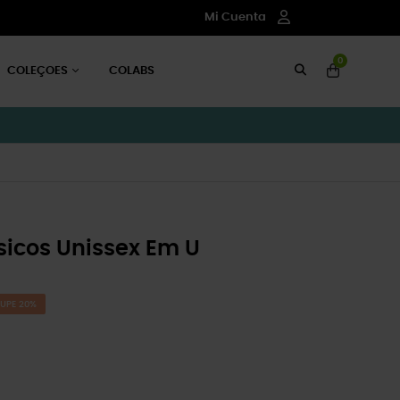
Mi Cuenta
0
COLEÇOES
COLABS
icos Unissex Em U
UPE 20%