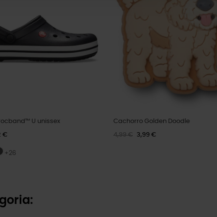
ocband™ U unissex
Cachorro Golden Doodle
2 €
4,99 €
3,99 €
+26
goria: