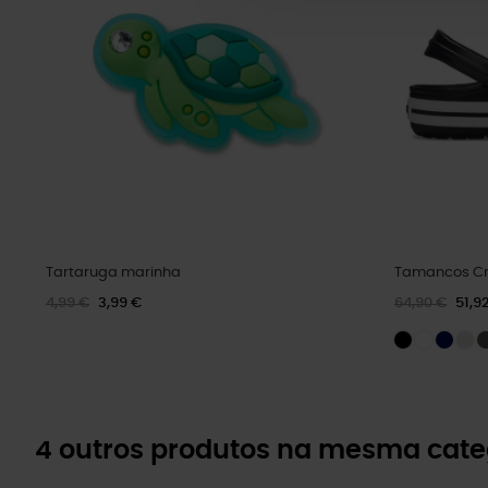
Tartaruga marinha
Tamancos Cr
4,99 €
3,99 €
64,90 €
51,9
4 outros produtos na mesma cate