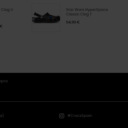
 Clog U
Star Wars HyperSpace
Classic Clog T
54,90 €
 €
mpra.
a)
#CrocsSpain