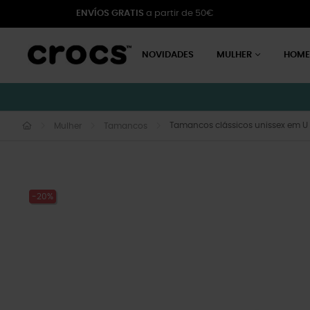
ENVÍOS GRATIS
a partir de 50€
NOVIDADES
MULHER
HOM
Tamancos clássicos unissex em U
Mulher
Tamancos
-20%