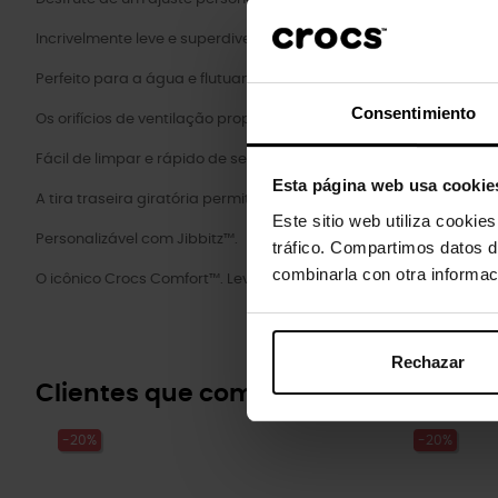
Incrivelmente leve e superdivertido para os seus pés.
Perfeito para a água e flutuante, pesa apenas alguns gramas.
Consentimiento
Os orifícios de ventilação proporcionam respirabilidade enquan
Fácil de limpar e rápido de secar.
Esta página web usa cookie
A tira traseira giratória permite um ajuste mais preciso.
Este sitio web utiliza cookie
Personalizável com Jibbitz™.
tráfico. Compartimos datos d
combinarla con otra informac
O icônico Crocs Comfort™. Leve. Flexível. Conforto de todos os ân
Rechazar
Clientes que compraram este prod
-20%
-20%