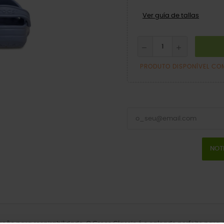
Ver guía de tallas
PRODUTO DISPONÍVEL CO
NOT
lação para respirabilidade. O Crocs Classic é o calçado perfeito par