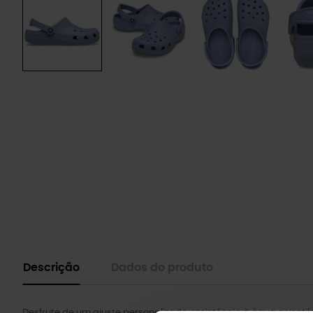
Descrição
Dados do produto
Desfrute de um ajuste personalizado, resistência à água e venti