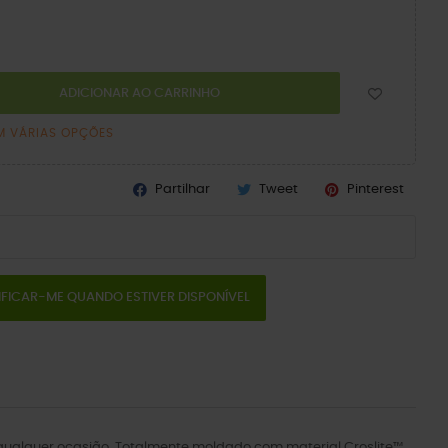
ADICIONAR AO CARRINHO
M VÁRIAS OPÇÕES
Partilhar
Tweet
Pinterest
IFICAR-ME QUANDO ESTIVER DISPONÍVEL
a qualquer ocasião. Totalmente moldado com material Croslite™.