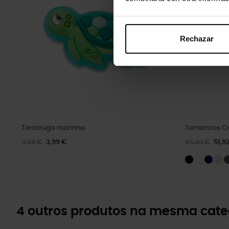
Rechazar
Tartaruga marinha
Tamancos Cr
4,99 €
3,99 €
64,90 €
51,9
4 outros produtos na mesma cate