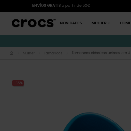
ENVÍOS GRATIS
a partir de 50€
NOVIDADES
MULHER
HOM
Tamancos clássicos unissex em U
Mulher
Tamancos
-35%