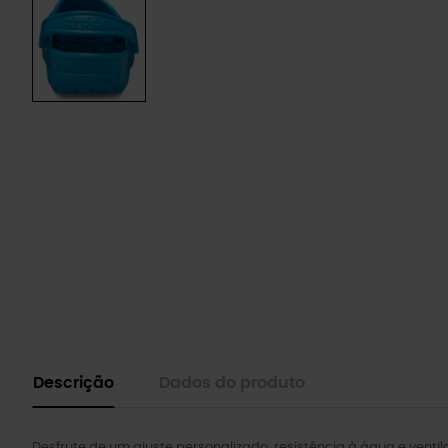
Descrição
Dados do produto
Desfrute de um ajuste personalizado, resistência à água e venti