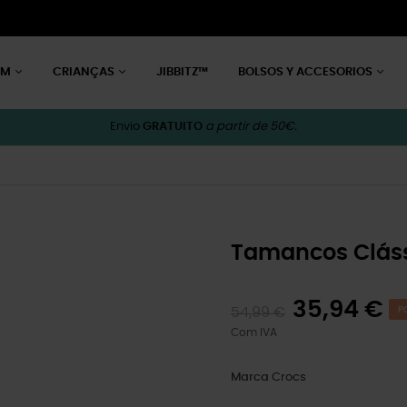
EM
CRIANÇAS
JIBBITZ™
BOLSOS Y ACCESORIOS
Envio
GRATUITO
a partir de 50€.
Tamancos Cláss
35,94 €
54,99 €
P
Com IVA
Marca
Crocs