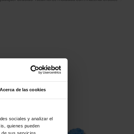
Acerca de las cookies
des sociales y analizar el
-20%
sis, quienes pueden
 de sus servicios.