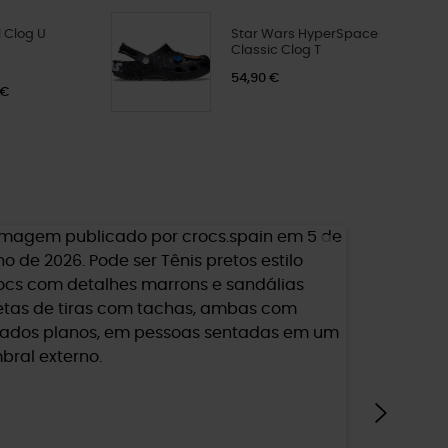
 Clog U
Star Wars HyperSpace
Classic Clog T
54,90 €
 €