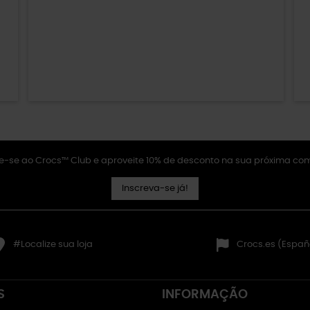
e-se ao Crocs™ Club e aproveite 10% de desconto na sua próxima co
Inscreva-se já!
#Localize sua loja
Crocs.es (Españ
S
INFORMAÇÃO