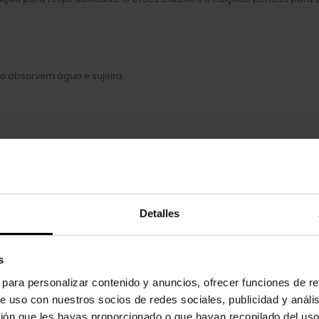
to absorvem água e sujeira.
gulos.
Detalles
uto também compraram:
s
s para personalizar contenido y anuncios, ofrecer funciones de re
-20%
e uso con nuestros socios de redes sociales, publicidad y análi
ión que les hayas proporcionado o que hayan recopilado del uso