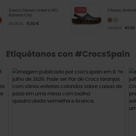
-20%
Zueco Classic Lined U NFL
Classic Animal
Kansas City
89,90 €
71,92 €
59,90 €
47,92
Etiquétanos con #CrocsSpain