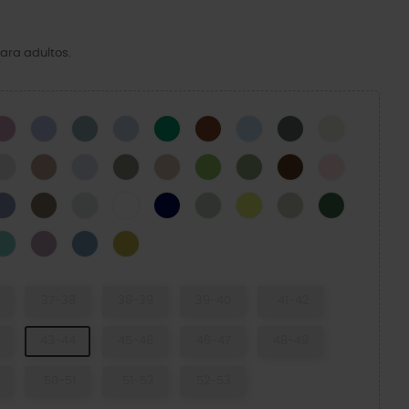
ara adultos.
CK
Hydrangea
Mystic Purple
Pond
Blue Calcite
Green Ivy
Cognac
Blue Frost
Cinza Ardósia
Osso
N
Atmosphere
Bandana
Dreamscape
Elephant
Quartz
Kiwi
Moss-X
Coffee
Pink Milk
cito Verde
Blue Haze
Taupe
Mint Tint
WHITE
NAVY
SHITAKE
Acidity
Meteor
Field Green
e Ice
Retro
Dusty Lilac
Astro Blue
Meadow
37-38
38-39
39-40
41-42
43-44
45-46
46-47
48-49
50-51
51-52
52-53