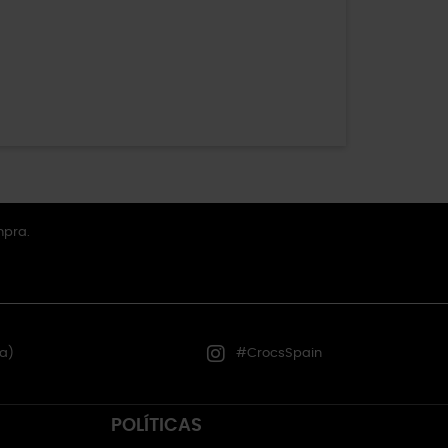
mpra.
a)
#CrocsSpain
POLÍTICAS