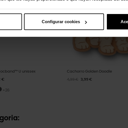
Configurar cookies
Ace
ocband™ U unissex
Cachorro Golden Doodle
2 €
4,99 €
3,99 €
+26
goria: