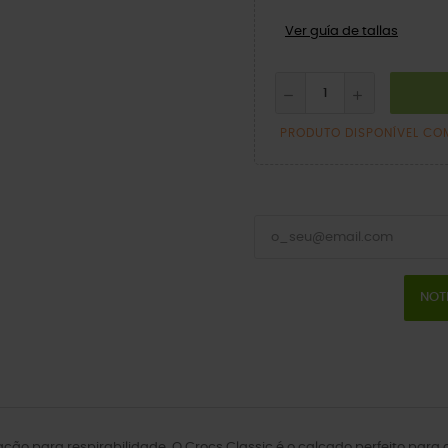
Ver guía de tallas
PRODUTO DISPONÍVEL CO
NOT
lação para respirabilidade. O Crocs Classic é o calçado perfeito par