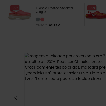
-20%
-20%
Classic Frosted Stacked
Clog U
79,90 €
63,92 €