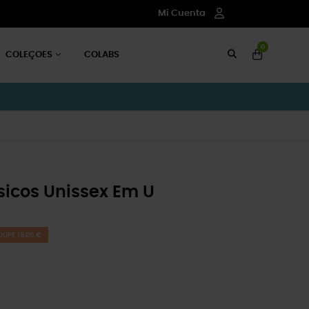
Mi Cuenta
0
COLEÇOES
COLABS
icos Unissex Em U
OUPE 19,05 €