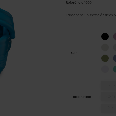
Referência
10001
Tamancos unissex clássicos p
BLA
LINE
Cor
Exér
Grap
36-37
42-43
Tallas Unisex
49-50