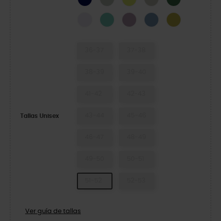
Grape Ice
Retro
Dusty Lilac
Astro Blue
Meadow
36-37
37-38
38-39
39-40
41-42
42-43
43-44
45-46
Tallas Unisex
46-47
48-49
49-50
50-51
51-52
52-53
Ver guía de tallas