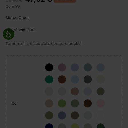
59,90 €
Com IVA
Marca
Crocs
Referência
10001
Tamancos unissex clássicos para adultos.
BLACK
Hydrangea
Mystic Purple
Pond
Blue Calcite
Green Ivy
Cognac
Blue Frost
Cinza Ardósia
Osso
LINEN
Atmosphere
Bandana
Dreamscape
Elephant
Quartz
Kiwi
Moss-X
Coffee
Pink Milk
Cor
Exército Verde
Blue Haze
Taupe
Mint Tint
WHITE
NAVY
SHITAKE
Acidity
Meteor
Field Green