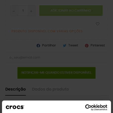
ADICIONAR AO CARRINHO
PRODUTO DISPONÍVEL COM VÁRIAS OPÇÕES
Partilhar
Tweet
Pinterest
NOTIFICAR-ME QUANDO ESTIVER DISPONÍVEL
Descrição
Dados do produto
Desfrute de um ajuste personalizado, resistência à água e
ventilação para respirabilidade. O Crocs Classic é o calçado