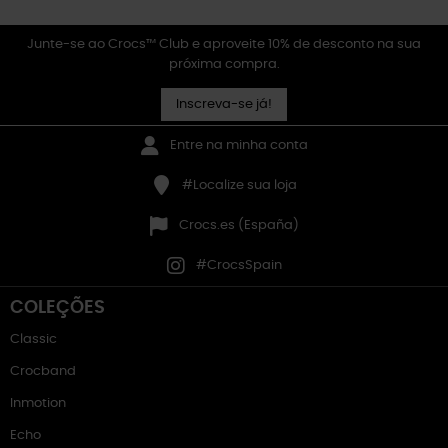
Junte-se ao Crocs™ Club e aproveite 10% de desconto na sua
próxima compra.
Inscreva-se já!
Entre na minha conta
#Localize sua loja
Crocs.es (España)
#CrocsSpain
COLEÇÕES
Classic
Crocband
Inmotion
Echo