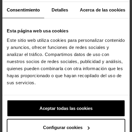
perfeito para qualquer ocasião. Totalmente moldado com
material Croslite™.
Consentimiento
Detalles
Acerca de las cookies
Incrivelmente leve e superdivertido para os seus pés.
Perfeito para a água e flutuante, pesa apenas alguns gramas.
Esta página web usa cookies
Os orifícios de ventilação proporcionam respirabilidade
Este sitio web utiliza cookies para personalizar contenido
enquanto absorvem água e sujeira.
y anuncios, ofrecer funciones de redes sociales y
analizar el tráfico. Compartimos datos de uso con
Fácil de limpar e rápido de secar.
nuestros socios de redes sociales, publicidad y análisis,
A tira traseira giratória permite um ajuste mais preciso.
quienes pueden combinarla con otra información que les
hayas proporcionado o que hayan recopilado del uso de
Personalizável com Jibbitz™.
sus servicios.
O icônico Crocs Comfort™. Leve. Flexível. Conforto de todos os
ângulos.
Aceptar todas las cookies
Clientes que compraram este
produto também compraram:
Configurar cookies