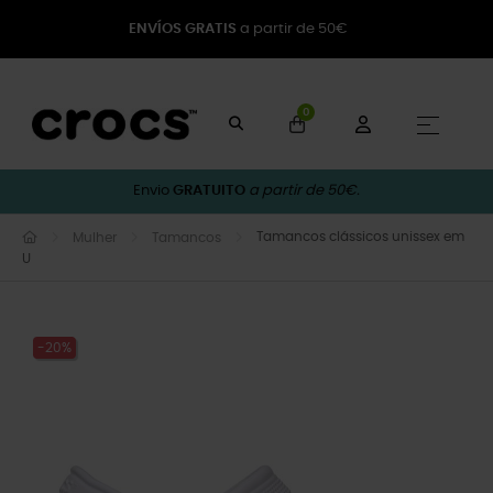
ENVÍOS GRATIS
a partir de 50€
0
Toggle
☰
Envio
GRATUITO
a partir de 50€.
Tamancos clássicos unissex em
Mulher
Tamancos
U
-20%