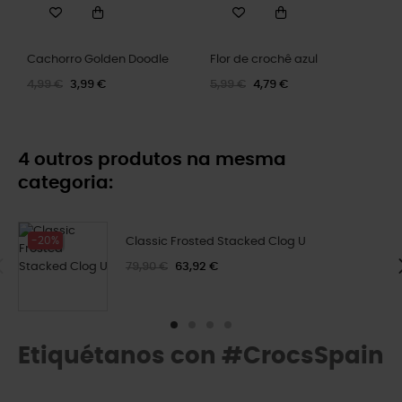
Cachorro Golden Doodle
Flor de crochê azul
4,99 €
3,99 €
5,99 €
4,79 €
4 outros produtos na mesma
categoria:
-20%
Classic Frosted Stacked Clog U
79,90 €
63,92 €
Etiquétanos con #CrocsSpain