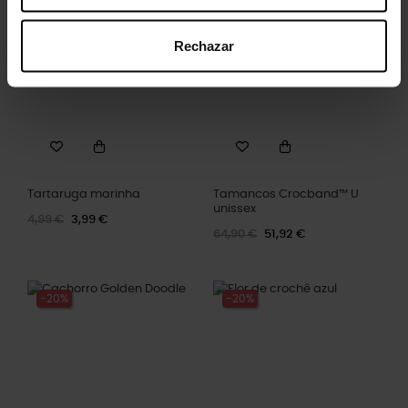
-20%
-20%
Rechazar
Tartaruga marinha
Tamancos Crocband™ U
unissex
4,99 €
3,99 €
64,90 €
51,92 €
-20%
-20%